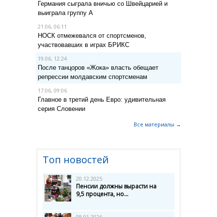
Германия сыграла вничью со Швейцарией и
выиграла группу A
21.06, 06:11
НОСК отмежевался от спортсменов,
участвовавших в играх БРИКС
19.06, 12:24
После танцоров «Жока» власть обещает
репрессии молдавским спортсменам
17.06, 09:06
Главное в третий день Евро: удивительная
серия Словении
Все материалы →
Топ новостей
20.12.2025
Пенсии должны вырасти на
9,5 процента, но...
08.01.2026