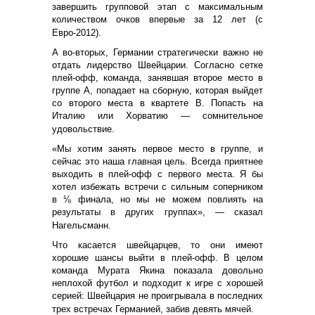
завершить групповой этап с максимальным
количеством очков впервые за 12 лет (с
Евро-2012).
А во-вторых, Германии стратегически важно не
отдать лидерство Швейцарии. Согласно сетке
плей-офф, команда, занявшая второе место в
группе А, попадает на сборную, которая выйдет
со второго места в квартете B. Попасть на
Италию или Хорватию — сомнительное
удовольствие.
«Мы хотим занять первое место в группе, и
сейчас это наша главная цель. Всегда приятнее
выходить в плей-офф с первого места. Я бы
хотел избежать встречи с сильным соперником
в ⅛ финала, но мы не можем повлиять на
результаты в других группах», — сказал
Нагельсманн.
Что касается швейцарцев, то они имеют
хорошие шансы выйти в плей-офф. В целом
команда Мурата Якина показала довольно
неплохой футбол и подходит к игре с хорошей
серией: Швейцария не проигрывала в последних
трех встречах Германией, забив девять мячей.