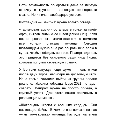
Есть возможность побороться даже за первую
строчку в группе — сенсацию преподнести
можно. Но и ничья швейцарцев устроит.
Шотландия — Венгрия: нужна только победа
«Тартановая армия» осталась в гонке за плей-
офф, сыграв вничью со Швейцарией (1:1). Хотя
после провального матча-открытия с немцами
все успели списать команду. Сегодня
шотландцам нужно еще раз собрать всю волю в
кулак, чтобы победить венгров. Правда, сделать
это придется без основного защитника Тирни,
который получил серьезную травму.
У Венгрии ситуация еще хуже — ноль очков
после двух туров, несмотря на достойную игру.
Но с тремя баллами выйти из группы вполне
реально: Украина образца Евро-2021 не даст
соврать. Венграм нужна не просто победа, а
крупный успех. Для этого важно прибавить в
реализации моментов.
«Шотландцы играют с большим сердцем. Они
настоящие бойцы. В чем-то они похожи на нас
— мы тоже крепкая команда. Нас ждет нелегкий