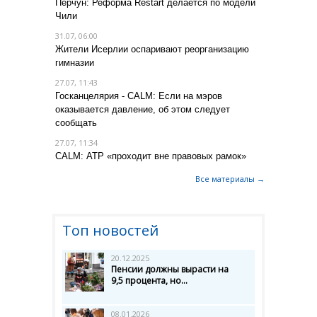
Перчун: Реформа Restart делается по модели
Чили
31.07, 06:00
Жители Исерлии оспаривают реорганизацию
гимназии
27.07, 11:43
Госканцелярия - CALM: Если на мэров
оказывается давление, об этом следует
сообщать
27.07, 11:34
CALM: АТР «проходит вне правовых рамок»
Все материалы →
Топ новостей
20.12.2025
Пенсии должны вырасти на
9,5 процента, но...
08.01.2026