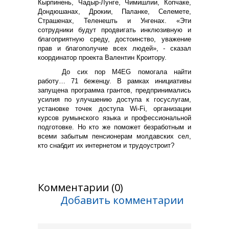
Кырпинень, Чадыр-Лунге, Чимишлии, Копчаке,
Дондюшанах, Дрокии, Паланке, Селемете,
Страшенах, Теленешть и Унгенах. «Эти
сотрудники будут продвигать инклюзивную и
благоприятную среду, достоинство, уважение
прав и благополучие всех людей», - сказал
координатор проекта Валентин Кроитору.
До сих пор M4EG помогала найти
работу… 71 беженцу. В рамках инициативы
запущена программа грантов, предпринимались
усилия по улучшению доступа к госуслугам,
установке точек доступа Wi-Fi, организации
курсов румынского языка и профессиональной
подготовке. Но кто же поможет безработным и
всеми забытым пенсионерам молдавских сел,
кто снабдит их интернетом и трудоустроит?
Комментарии (0)
Добавить комментарии