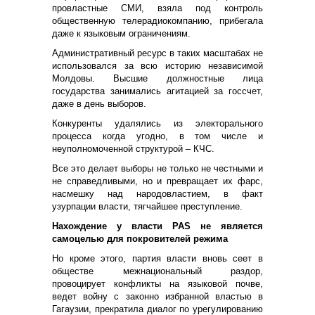
провластные СМИ, взяла под контроль
общественную телерадиокомпанию, прибегала
даже к языковым ограничениям.
Административный ресурс в таких масштабах не
использовался за всю историю независимой
Молдовы. Высшие должностные лица
государства занимались агитацией за госсчет,
даже в день выборов.
Конкуренты удалялись из электорального
процесса когда угодно, в том числе и
неуполномоченной структурой – КЧС.
Все это делает выборы не только не честными и
не справедливыми, но и превращает их фарс,
насмешку над народовластием, в факт
узурпации власти, тягчайшее преступление.
Нахождение у власти PAS не является
самоцелью для покровителей режима
Но кроме этого, партия власти вновь сеет в
обществе межнациональный раздор,
провоцирует конфликты на языковой почве,
ведет войну с законно избранной властью в
Гагаузии, прекратила диалог по урегулированию