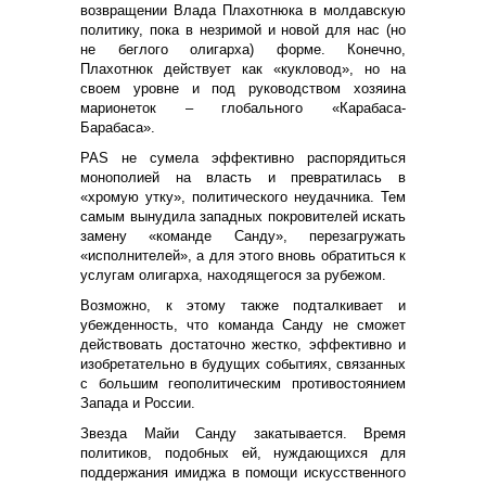
возвращении Влада Плахотнюка в молдавскую
политику, пока в незримой и новой для нас (но
не беглого олигарха) форме. Конечно,
Плахотнюк действует как «кукловод», но на
своем уровне и под руководством хозяина
марионеток – глобального «Карабаса-
Барабаса».
PAS не сумела эффективно распорядиться
монополией на власть и превратилась в
«хромую утку», политического неудачника. Тем
самым вынудила западных покровителей искать
замену «команде Санду», перезагружать
«исполнителей», а для этого вновь обратиться к
услугам олигарха, находящегося за рубежом.
Возможно, к этому также подталкивает и
убежденность, что команда Санду не сможет
действовать достаточно жестко, эффективно и
изобретательно в будущих событиях, связанных
с большим геополитическим противостоянием
Запада и России.
Звезда Майи Санду закатывается. Время
политиков, подобных ей, нуждающихся для
поддержания имиджа в помощи искусственного