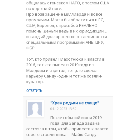
общалась с генсеком НАТО, с послом США
на короткой ноге.
Про возвращение миллиарда и вовсе
промолчим. Могла бы обратиться в ЕС,
США, Европол, с просьбой РЕАЛЬНО
помочь. Деньги ведь в их юрисдикции…
и каждый доллар жестко отслеживается
специальными программами АНБ. ЦРУ,
ФБР.
Тот, кто привел Плахотнюка к власти в
2016, тот кто вывел в 2019 году из
Молдовы и спрятал, тот ,кто сделал
карьеру Санду -один и тот же хозяин-
куратор.
ОТВЕТИТЬ
"Хрен редьки не слаще"
04.12.2023 13:52
После событий июня 2019
года, для Запада задача
состояла в том, чтобы привести к власти
своего ставленника —Майю Санду.