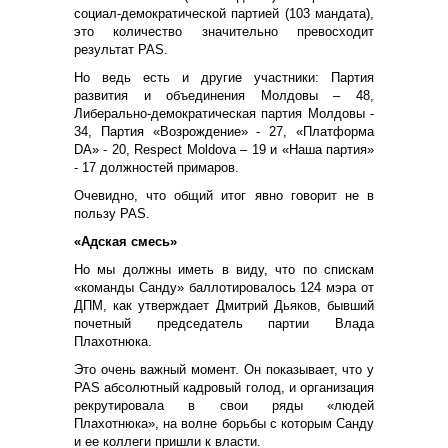
социал-демократической партией (103 мандата),
это количество значительно превосходит
результат PAS.
Но ведь есть и другие участники: Партия
развития и объединения Молдовы – 48,
Либерально-демократическая партия Молдовы -
34, Партия «Возрождение» - 27, «Платформа
DA» - 20, Respect Moldova – 19 и «Наша партия»
- 17 должностей примаров.
Очевидно, что общий итог явно говорит не в
пользу PAS.
«Адская смесь»
Но мы должны иметь в виду, что по спискам
«команды Санду» баллотировалось 124 мэра от
ДПМ, как утверждает Дмитрий Дьяков, бывший
почетный председатель партии Влада
Плахотнюка.
Это очень важный момент. Он показывает, что у
PAS абсолютный кадровый голод, и организация
рекрутировала в свои ряды «людей
Плахотнюка», на волне борьбы с которым Санду
и ее коллеги пришли к власти.