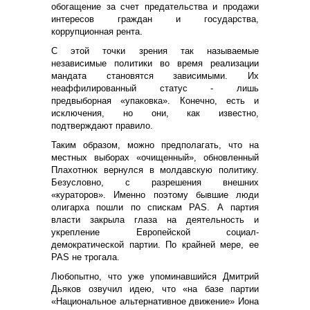
обогащение за счет предательства и продажи
интересов граждан и государства,
коррупционная рента.
С этой точки зрения так называемые
независимые политики во время реализации
мандата становятся зависимыми. Их
неаффилированный статус - лишь
предвыборная «упаковка». Конечно, есть и
исключения, но они, как известно,
подтверждают правило.
Таким образом, можно предполагать, что на
местных выборах «очищенный», обновленный
Плахотнюк вернулся в молдавскую политику.
Безусловно, с разрешения внешних
«кураторов». Именно поэтому бывшие люди
олигарха пошли по спискам PAS. А партия
власти закрыла глаза на деятельность и
укрепление Европейской социал-
демократической партии. По крайней мере, ее
PAS не трогала.
Любопытно, что уже упоминавшийся Дмитрий
Дьяков озвучил идею, что «на базе партии
«Национальное альтернативное движение» Иона