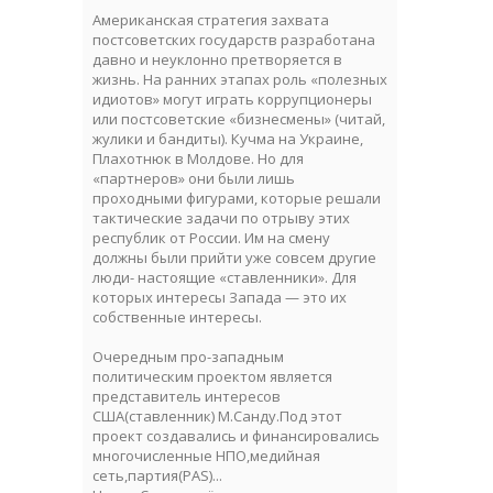
Американская стратегия захвата
постсоветских государств разработана
давно и неуклонно претворяется в
жизнь. На ранних этапах роль «полезных
идиотов» могут играть корpупционеры
или постсоветские «бизнесмены» (читай,
жулики и бандиты). Кучма на Украине,
Плахотнюк в Молдове. Но для
«партнеров» они были лишь
проходными фигурами, которые решали
тактические задачи по отрыву этих
республик от России. Им на смену
должны были прийти уже совсем другие
люди- настоящие «ставленники». Для
которых интересы Запада — это их
собственные интересы.
Очередным про-западным
политическим проектом является
представитель интересов
США(ставленник) М.Санду.Под этот
проект создавались и финансировались
многочисленные НПО,медийная
сеть,партия(PAS)...