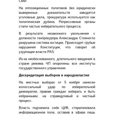
СМИ.
На оппозиционных политиков без юридически
выверенных доказательств заводятся
уголовные дела, прокуратура используется как
политическая дубина. Репрессивные органы
стали частью избирательного процесса.
В результате незаконного увольнения с
должности генпрокурора Александра Стояногло
разрушена система юстиции. Происходят грубые
нарушения Конституции, что говорит об
узурпации власти PAS.
Из-за необоснованного, длительного введения в
стране режима ЧП опорочены все институты
государственного управления.
Дискредитация выборов и народовластия
На местных выборах от 5 ноября нанесен
колоссальный удар по избирательной
демократии, правам граждан избирать и быть
избранными, на справедливый и честный
процесс.
Власть подчинила себе ЦИК, стерилизовала
информационное поле, оставив в эфире лишь