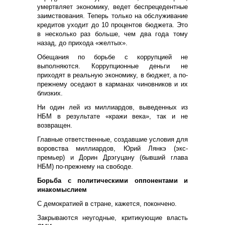
умертвляет экономику, ведет беспрецедентные
заимствования. Теперь только на обслуживание
кредитов уходит до 10 процентов бюджета. Это
в несколько раз больше, чем два года тому
назад, до прихода «желтых».
Обещания по борьбе с коррупцией не
выполняются. Коррупционные деньги не
приходят в реальную экономику, в бюджет, а по-
прежнему оседают в карманах чиновников и их
близких.
Ни один лей из миллиардов, выведенных из
НБМ в результате «кражи века», так и не
возвращен.
Главные ответственные, создавшие условия для
воровства миллиардов, Юрий Лянкэ (экс-
премьер) и Дорин Дрэгуцану (бывший глава
НБМ) по-прежнему на свободе.
Борьба с политическими оппонентами и
инакомыслием
С демократией в стране, кажется, покончено.
Закрываются неугодные, критикующие власть