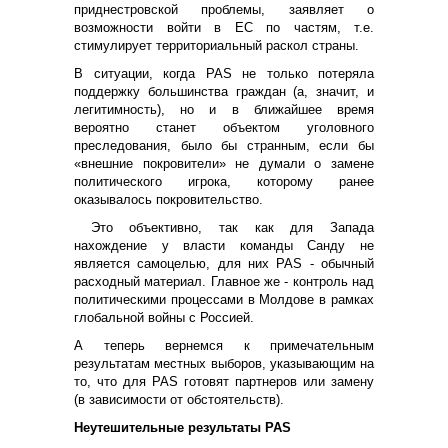
приднестровской проблемы, заявляет о
возможности войти в ЕС по частям, т.е.
стимулирует территориальный раскол страны.
В ситуации, когда PAS не только потеряла
поддержку большинства граждан (а, значит, и
легитимность), но и в ближайшее время
вероятно станет объектом уголовного
преследования, было бы странным, если бы
«внешние покровители» не думали о замене
политического игрока, которому ранее
оказывалось покровительство.
Это объективно, так как для Запада
нахождение у власти команды Санду не
является самоцелью, для них PAS - обычный
расходный материал. Главное же - контроль над
политическими процессами в Молдове в рамках
глобальной войны с Россией.
А теперь вернемся к примечательным
результатам местных выборов, указывающим на
то, что для PAS готовят партнеров или замену
(в зависимости от обстоятельств).
Неутешительные результаты PAS