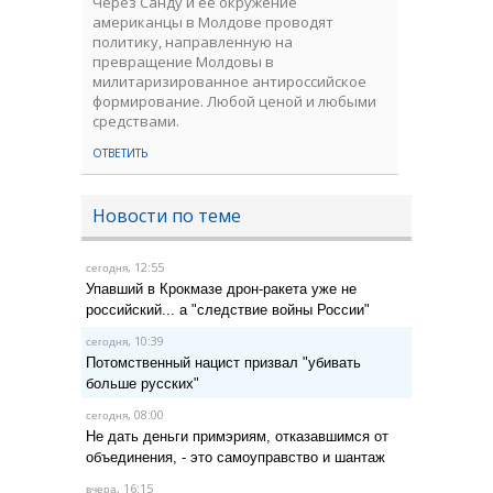
Через Санду и её окружение
американцы в Молдове проводят
политику, направленную на
превращение Молдовы в
милитаризированное антироссийское
формирование. Любой ценой и любыми
средствами.
ОТВЕТИТЬ
Новости по теме
, 12:55
сегодня
Упавший в Крокмазе дрон-ракета уже не
российский... а "следствие войны России"
, 10:39
сегодня
Потомственный нацист призвал "убивать
больше русских"
, 08:00
сегодня
Не дать деньги примэриям, отказавшимся от
объединения, - это самоуправство и шантаж
, 16:15
вчера