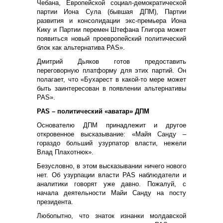
Чебана, Европейской социал-демократической
партии Иона Сула (бывшая ДПМ), Партии
развития и консолидации экс-премьера Иона
Кику и Партии перемен Штефана Глигора может
появиться новый проевропейский политический
блок как альтернатива PAS».
Дмитрий Дьяков готов предоставить
переговорную платформу для этих партий. Он
полагает, что «Бухарест в какой-то мере может
быть заинтересован в появлении альтернативы
PAS».
PAS – политический «аватар» ДПМ
Основателю ДПМ принадлежит и другое
откровенное высказывание: «Майя Санду –
гораздо больший узурпатор власти, нежели
Влад Плахотнюк».
Безусловно, в этом высказывании ничего нового
нет. Об узурпации власти PAS наблюдатели и
аналитики говорят уже давно. Пожалуй, с
начала деятельности Майи Санду на посту
президента.
Любопытно, что знаток изнанки молдавской