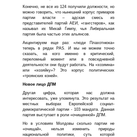
Конечно, не все из 124 получили должности, но
можно говорить, что нынешний корпус примаров
партии власти – адская смесь из
представителей партий АЕИ, «гангстеров», как
называл их Михай Гимпу, чья Либеральная
партия была частью этих альянсов.
Акцентируем еще раз: «люди Плахотнюка»
теперь в рядах PAS. И мы не можем точно
сказать, на кого именно в критический,
переломный момент или в повседневной
деятельности они будут работать. На «хозяина»
или «хозяйку»? Это корпус политических
«троянских коней».
Новое лицо ДПМ
Другая цифра, которая нас должна
интересовать, уже упомянута. Это результат на
местных выборах Европейской социал-
демократической партии - 103 мандата. Данная
партия выступает в роли «очищенной» ДПМ.
Но в условиях Молдовы сколько партии не
«очищай», нельзя изменить природы
национальной политики, суть которой