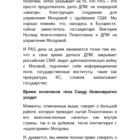
политики, четко указывает на то, что PAS – это
просто продолжатель дела ДПМ, ее очередной
«аватар». Конструкция, созданная для
управления Молдовой с одобрения США. Мы
хорошо помним, что, находясь в Бухаресте,
сейчас заместитель госсекретаря Виктория
Нуланд благословила Плахотнюка и ДПМ на
управление Молдовой.
И PAS день за днем занимается точно тем же,
что в свое время делала ДПМ: закрывает
российские СМИ, ведет дипломатическую войну
с Москвой, подчиняет себе информационное
поле, государственные институты, такие как
прокуратура, КС, словом, захватывает
государство.
Время политиков типа Санду безвозвратно
уходит
Моменты, отмеченные выше, говорят о большой
работе, которую проводит «штаб Плахотнюка» и
его многочисленные «агенты» как внутри
страны, так и за рубежом, тесно контактируя с
«кураторами» Молдовы.
И, думается, мы имеем полное право говорить о