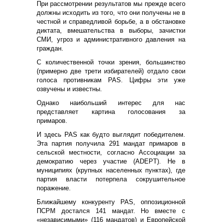
При рассмотрении результатов мы прежде всего
должны исходить из того, что они получены не в
честной и справедливой борьбе, а в обстановке
диктата, вмешательства в выборы, зачистки
СМИ, угроз и административного давления на
граждан.
С количественной точки зрения, большинство
(примерно две трети избирателей) отдало свои
голоса противникам PAS. Цифры эти уже
озвучены и известны.
Однако наибольший интерес для нас
представляет картина голосования за
примаров.
И здесь PAS как будто выглядит победителем.
Эта партия получила 291 мандат примаров в
сельской местности, согласно Ассоциации за
демократию через участие (ADEPT). Не в
муниципиях (крупных населенных пунктах), где
партия власти потерпела сокрушительное
поражение.
Ближайшему конкуренту PAS, оппозиционной
ПСРМ достался 141 мандат. Но вместе с
«независимыми» (116 мандатов) и Европейской