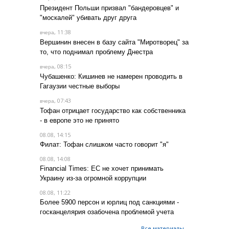
Президент Польши призвал "бандеровцев" и
"москалей" убивать друг друга
, 11:38
вчера
Вершинин внесен в базу сайта "Миротворец" за
то, что поднимал проблему Днестра
, 08:15
вчера
Чубашенко: Кишинев не намерен проводить в
Гагаузии честные выборы
, 07:43
вчера
Тофан отрицает государство как собственника
- в европе это не принято
08.08, 14:15
Филат: Тофан слишком часто говорит "я"
08.08, 14:08
Financial Times: ЕС не хочет принимать
Украину из-за огромной коррупции
08.08, 11:22
Более 5900 персон и юрлиц под санкциями -
госканцелярия озабочена проблемой учета
Все материалы →