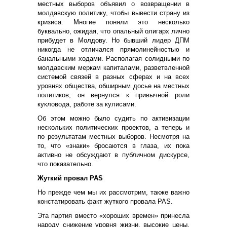
местных выборов объявил о возвращении в
молдавскую политику, чтобы вывести страну из
кризиса. Многие поняли это несколько
буквально, ожидая, что опальный олигарх лично
прибудет в Молдову. Но бывший лидер ДПМ
никогда не отличался прямолинейностью и
банальными ходами. Располагая солидными по
молдавским меркам капиталами, разветвленной
системой связей в разных сферах и на всех
уровнях общества, обширным досье на местных
политиков, он вернулся к привычной роли
кукловода, работе за кулисами.
Об этом можно было судить по активизации
нескольких политических проектов, а теперь и
по результатам местных выборов. Несмотря на
то, что «знаки» бросаются в глаза, их пока
активно не обсуждают в публичном дискурсе,
что показательно.
Жуткий провал PAS
Но прежде чем мы их рассмотрим, также важно
констатировать факт жуткого провала PAS.
Эта партия вместо «хороших времен» принесла
народу снижение уровня жизни, высокие цены,