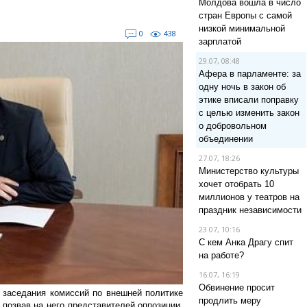
Молдова вошла в число
стран Европы с самой
низкой минимальной
0
438
зарплатой
29.07, 08:48
Афера в парламенте: за
одну ночь в закон об
этике вписали поправку
с целью изменить закон
о добровольном
объединении
27.07, 18:26
Министерство культуры
хочет отобрать 10
миллионов у театров на
праздник независимости
23.07, 10:16
С кем Анка Драгу спит
на работе?
16.07, 16:19
Обвинение просит
 заседания комиссий по внешней политике
продлить меру
позвав на него представителей оппозиции,