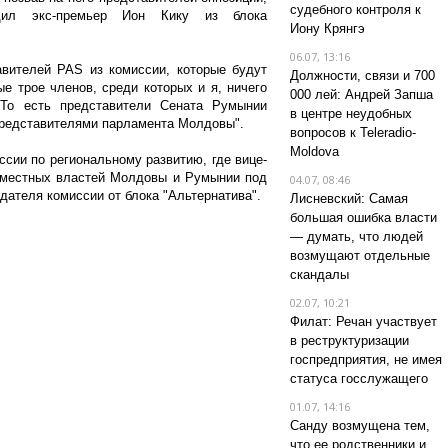
судебного контроля к
щил экс-премьер Ион Кику из блока
Иону Крянгэ
06.07, 13:16
авителей PAS из комиссии, которые будут
Должности, связи и 700
е трое членов, среди которых и я, ничего
000 лей: Андрей Запша
То есть представители Сената Румынии
в центре неудобных
 представителями парламента Молдовы".
вопросов к Teleradio-
Moldova
ссии по региональному развитию, где вице-
 местных властей Молдовы и Румынии под
04.07, 08:46
едателя комиссии от блока "Альтернатива".
Лисневский: Самая
большая ошибка власти
— думать, что людей
возмущают отдельные
скандалы
02.07, 10:21
Филат: Речан участвует
в реструктуризации
госпредприятия, не имея
статуса госслужащего
01.07, 14:16
Санду возмущена тем,
что ее родственники и