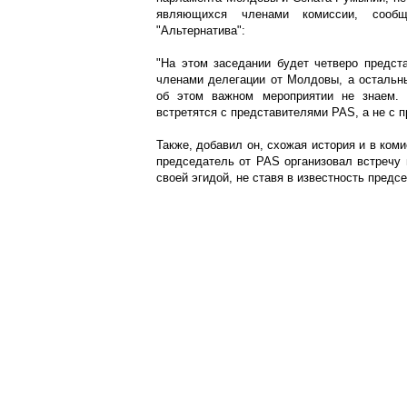
являющихся членами комиссии, сооб
"Альтернатива":
"На этом заседании будет четверо предст
членами делегации от Молдовы, а остальны
об этом важном мероприятии не знаем. 
встретятся с представителями PAS, а не с
Также, добавил он, схожая история и в коми
председатель от PAS организовал встречу
своей эгидой, не ставя в известность предс