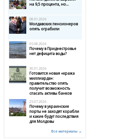
на 9,5 процента, но...
08.01.2026
Молдавских пенсионеров
опять ограбили
05.08.2026
Почему в Приднестровье
нет дефицита воды?
30.01.2026
Готовится новая «кража
миллиарда»:
правительство опять
получит возможность
спасать активы банков
25.07.2026
Почему в украинские
порты не заходят корабли
и какие будут последствия
для Молдовы
Все материалы →