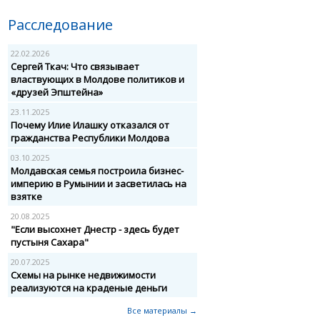
Расследование
22.02.2026
Сергей Ткач: Что связывает
властвующих в Молдове политиков и
«друзей Эпштейна»
23.11.2025
Почему Илие Илашку отказался от
гражданства Республики Молдова
03.10.2025
Молдавская семья построила бизнес-
империю в Румынии и засветилась на
взятке
20.08.2025
"Если высохнет Днестр - здесь будет
пустыня Сахара"
20.07.2025
Схемы на рынке недвижимости
реализуются на краденые деньги
Все материалы →