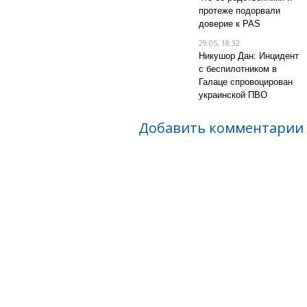
протеже подорвали
доверие к PAS
29.05, 18:32
Никушор Дан: Инцидент
с беспилотником в
Галаце спровоцирован
украинской ПВО
Добавить комментарии