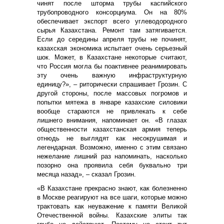
чинят после шторма трубы каспийского
трубопроводного консорциума. Он на 80%
обеспечивает экспорт всего углеводородного
сырья Казахстана. Ремонт там затягивается.
Если до середины апреля трубы не починят,
казахская экономика испытает очень серьезный
шок. Может, в Казахстане некоторые считают,
что Россия могла бы поактивнее реанимировать
эту очень важную инфраструктурную
единицу?», – риторически спрашивает Грозин. С
другой стороны, после массовых погромов и
попытки мятежа в январе казахские силовики
вообще стараются не привлекать к себе
лишнего внимания, напоминает он. «В глазах
общественности казахстанская армия теперь
отнюдь не выглядят как несокрушимая и
легендарная. Возможно, именно с этим связано
нежелание лишний раз напоминать, насколько
позорно она проявила себя буквально три
месяца назад», – сказал Грозин.
«В Казахстане прекрасно знают, как болезненно
в Москве реагируют на все шаги, которые можно
трактовать как неуважение к памяти Великой
Отечественной войны. Казахские элиты так