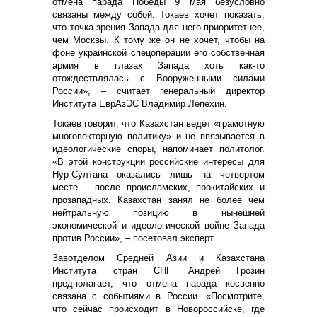
отмена парада Победы 9 мая безусловно
связаны между собой. Токаев хочет показать,
что точка зрения Запада для него приоритетнее,
чем Москвы. К тому же он не хочет, чтобы на
фоне украинской спецоперации его собственная
армия в глазах Запада хоть как-то
отождествлялась с Вооруженными силами
России», – считает генеральный директор
Института ЕврАзЭС Владимир Лепехин.
Токаев говорит, что Казахстан ведет «грамотную
многовекторную политику» и не ввязывается в
идеологические споры, напоминает политолог.
«В этой конструкции российские интересы для
Нур-Султана оказались лишь на четвертом
месте – после происламских, прокитайских и
прозападных. Казахстан занял не более чем
нейтральную позицию в нынешней
экономической и идеологической войне Запада
против России», – посетовал эксперт.
Завотделом Средней Азии и Казахстана
Института стран СНГ Андрей Грозин
предполагает, что отмена парада косвенно
связана с событиями в России. «Посмотрите,
что сейчас происходит в Новороссийске, где