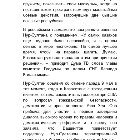
оружием, показывать свои мускулы», когда на
постсоветском пространстве» идут масштабные
боевые действия, затронувшие две бывшие
союзные республики.
В российском парламенте восприняли решение
Нур-Султана с пониманием. «У самих казахов
еще недавно было неспокойно, и в целом
сейчас в мире неспокойно. Не самое лучшее
время, чтобы на парадах шагать. Думаю,
Казахстан руководствовался этим при принятии
решения», – приводит Дума ТВ слова главы
комитета Госдумы по делам СНГ Леонида
Калашникова.
Нур-Султан объявил об отмене парада 9 мая в
тот момент, когда в Казахстане с трехдневным
визитом гостила заместитель госсекретаря США
по вопросам гражданской безопасности,
демократии и прав человека Узра Зея. Она
прибыла для участия в первом заседании
диалога высокого уровня по правам человека и
демократическим реформам и в среду она
заявила, что Вашингтон приветствует
поддержку Нур-Султаном территориальной
целостности Украины, сообщает портал
V
ласть.