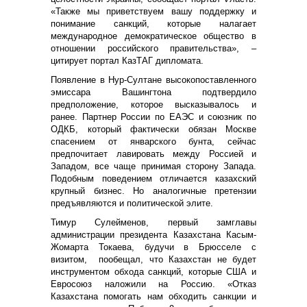
«Также мы приветствуем вашу поддержку и
понимание санкций, которые налагает
международное демократическое общество в
отношении российского правительства», –
цитирует портал КазТАГ дипломата.
Появление в Нур-Султане высокопоставленного
эмиссара Вашингтона подтвердило
предположение, которое высказывалось и
ранее. Партнер России по ЕАЭС и союзник по
ОДКБ, который фактически обязан Москве
спасением от январского бунта, сейчас
предпочитает лавировать между Россией и
Западом, все чаще принимая сторону Запада.
Подобным поведением отличается казахский
крупный бизнес. Но аналогичные претензии
предъявляются и политической элите.
Тимур Сулейменов, первый замглавы
администрации президента Казахстана Касым-
Жомарта Токаева, будучи в Брюсселе с
визитом, пообещал, что Казахстан не будет
инструментом обхода санкций, которые США и
Евросоюз наложили на Россию. «Отказ
Казахстана помогать нам обходить санкции и