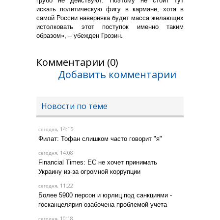
грубо не действуют. Поэтому не стоит тут
искать политическую фигу в кармане, хотя в
самой России наверняка будет масса желающих
истолковать этот поступок именно таким
образом», – убежден Грозин.
Комментарии (0)
Добавить комментарии
Новости по теме
, 14:15
сегодня
Филат: Тофан слишком часто говорит "я"
, 14:08
сегодня
Financial Times: ЕС не хочет принимать
Украину из-за огромной коррупции
, 11:22
сегодня
Более 5900 персон и юрлиц под санкциями -
госканцелярия озабочена проблемой учета
, 10:18
сегодня