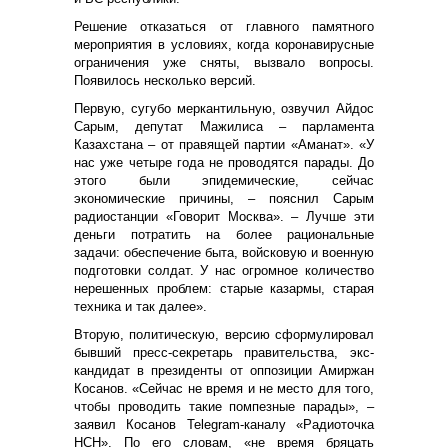
Решение отказаться от главного памятного
мероприятия в условиях, когда коронавирусные
ограничения уже сняты, вызвало вопросы.
Появилось несколько версий.
Первую, сугубо меркантильную, озвучил Айдос
Сарым, депутат Мажилиса – парламента
Казахстана – от правящей партии «Аманат». «У
нас уже четыре года не проводятся парады. До
этого были эпидемические, сейчас
экономические причины, – пояснил Сарым
радиостанции «Говорит Москва». – Лучше эти
деньги потратить на более рациональные
задачи: обеспечение быта, войсковую и военную
подготовки солдат. У нас огромное количество
нерешенных проблем: старые казармы, старая
техника и так далее».
Вторую, политическую, версию сформулировал
бывший пресс-секретарь правительства, экс-
кандидат в президенты от оппозиции Амиржан
Косанов. «Сейчас не время и не место для того,
чтобы проводить такие помпезные парады», –
заявил Косанов
Telegram
-каналу «Радиоточка
НСН». По его словам, «не время бряцать