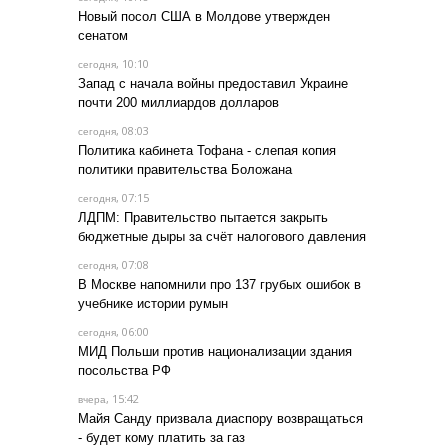
Новый посол США в Молдове утвержден
сенатом
, 10:10
сегодня
Запад с начала войны предоставил Украине
почти 200 миллиардов долларов
, 08:03
сегодня
Политика кабинета Тофана - слепая копия
политики правительства Боложана
, 07:15
сегодня
ЛДПМ: Правительство пытается закрыть
бюджетные дыры за счёт налогового давления
, 07:08
сегодня
В Москве напомнили про 137 грубых ошибок в
учебнике истории румын
, 06:00
сегодня
МИД Польши против национализации здания
посольства РФ
, 15:42
вчера
Майя Санду призвала диаспору возвращаться
- будет кому платить за газ