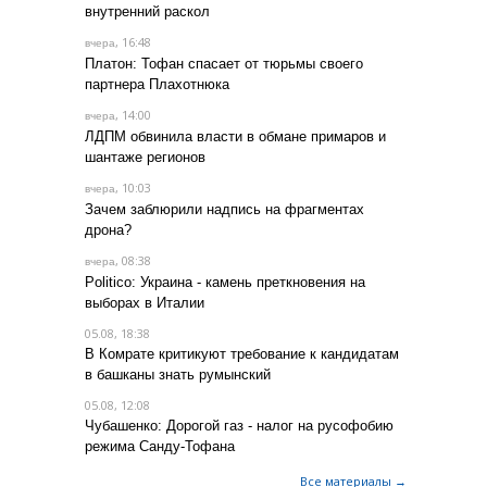
внутренний раскол
, 16:48
вчера
Платон: Тофан спасает от тюрьмы своего
партнера Плахотнюка
, 14:00
вчера
ЛДПМ обвинила власти в обмане примаров и
шантаже регионов
, 10:03
вчера
Зачем заблюрили надпись на фрагментах
дрона?
, 08:38
вчера
Politico: Украина - камень преткновения на
выборах в Италии
05.08, 18:38
В Комрате критикуют требование к кандидатам
в башканы знать румынский
05.08, 12:08
Чубашенко: Дорогой газ - налог на русофобию
режима Санду-Тофана
Все материалы →