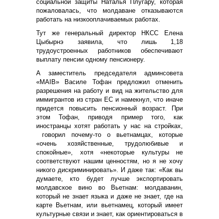
социальной защиты Наталья Плугару, которая
пожаловалась, что молдаване отказываются
работать на низкооплачиваемых работах.
Тут же генеральный директор НКСС Елена
Цыбырнэ заявила, что лишь 1,18
трудоустроенных работников обеспечивают
выплату пенсии одному пенсионеру.
А заместитель председателя админсовета
«MAIB» Василе Тофан предложил отменить
разрешения на работу и вид на жительство для
иммигрантов из стран ЕС и намекнул, что иначе
придется повысить пенсионный возраст. При
этом Тофан, приводя пример того, как
иностранцы хотят работать у нас на стройках,
говорил почему-то о вьетнамцах, которые
«очень хозяйственные, трудолюбивые и
спокойные», хотя «некоторые культуры не
соответствуют нашим ценностям, но я не хочу
никого дискриминировать». И даже так: «Как вы
думаете, кто будет лучше экспортировать
молдавское вино во Вьетнам: молдаванин,
который не знает языка и даже не знает, где на
карте Вьетнам, или вьетнамец, который имеет
культурные связи и знает, как ориентироваться в