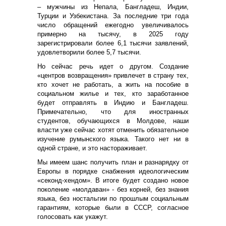
– мужчины из Непала, Бангладеш, Индии,
Турции и Узбекистана. За последние три года
число обращений ежегодно увеличивалось
примерно на тысячу, в 2025 году
зарегистрировали более 6,1 тысячи заявлений,
удовлетворили более 5,7 тысячи.
Но сейчас речь идет о другом. Создание
«центров возвращения» привлечет в страну тех,
кто хочет не работать, а жить на пособие в
социальном жилье и тех, кто заработанное
будет отправлять в Индию и Бангладеш.
Примечательно, что для иностранных
студентов, обучающихся в Молдове, наши
власти уже сейчас хотят отменить обязательное
изучение румынского языка. Такого нет ни в
одной стране, и это настораживает.
Мы имеем шанс получить план и разнарядку от
Европы в порядке снабжения идеологическим
«секонд-хендом». В итоге будет создано новое
поколение «молдаван» - без корней, без знания
языка, без ностальгии по прошлым социальным
гарантиям, которые были в СССР, согласное
голосовать как укажут.