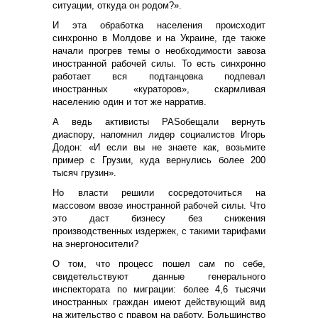
ситуации, откуда он родом?».
И эта обработка населения происходит
синхронно в Молдове и на Украине, где также
начали прогрев темы о необходимости завоза
иностранной рабочей силы. То есть синхронно
работает вся подтанцовка подпевал
иностранных «кураторов», скармливая
населению один и тот же нарратив.
А ведь активисты
PAS
обещали вернуть
диаспору, напомнил лидер социалистов Игорь
Додон: «И если вы не знаете как, возьмите
пример с Грузии, куда вернулись более 200
тысяч грузин».
Но власти решили сосредоточиться на
массовом ввозе иностранной рабочей силы. Что
это даст бизнесу без снижения
производственных издержек, с такими тарифами
на энергоносители?
О том, что процесс пошел сам по себе,
свидетельствуют данные генерального
инспектората по миграции: более 4,6 тысячи
иностранных граждан имеют действующий вид
на жительство с правом на работу. Большинство