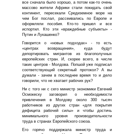
все сначала было хорошо, а потом как-то очень
массово жители Африки стали покидать свой
континент, пересекали Средиземное море на
чем Бог послал, рассеивались по Европе и
оформляли пособия. Кто-то пришел и все
испортил. Кто эти «враждебные субъекты» -
Путин и Лукашенко?
Говорится о «новых подходах» - то есть
«центрах возвращения», куда будут
депортировать мигрантов из благополучных
европейских стран. И, скорее всего, в числе
таких центров - Молдова. Попшой уже подписал
соответствующий секретный протокол? А вы
думали - зачем в последнее время то и дело
говорили, что не хватает рабочих рук?
Ни с того ни с сего министр экономики Евгений
Осмокеску заговорил о необходимости
привлечения в Молдову около 300 тысяч
работников из других стран «для покрытия
дефицита рабочей силы» и чтобы достичь
минимального уровня производительности
труда в странах Европейского союза.
Его горячо поддержала министр труда и