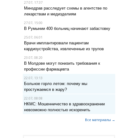
27.07, 17:37
Минздрав расследует схемы в агентстве по
лекарствам и медизделиям
27.07, 15:00
В Румынии 400 больниц начинают забастовку
25.07, 06:01
Врачи имплантировали пациентам
кардиоустройства, извлеченные из трупов
23.07, 08:20
В Молдове могут понизить требования к
профессии фармацевта
22.07, 13:13
Больное горло летом: почему мы
простужаемся в жару?
22.07, 08:08
НКМС: Мошенничество в здравоохранении
невозможно полностью искоренить
Все материалы →