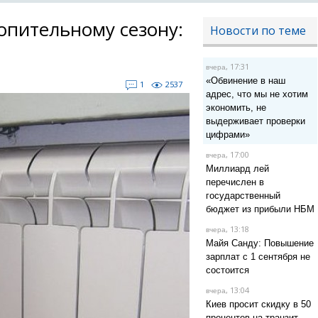
опительному сезону:
Новости по теме
, 17:31
вчера
«Обвинение в наш
1
2537
адрес, что мы не хотим
экономить, не
выдерживает проверки
цифрами»
, 17:00
вчера
Миллиард лей
перечислен в
государственный
бюджет из прибыли НБМ
, 13:18
вчера
Майя Санду: Повышение
зарплат с 1 сентября не
состоится
, 13:04
вчера
Киев просит скидку в 50
процентов на транзит