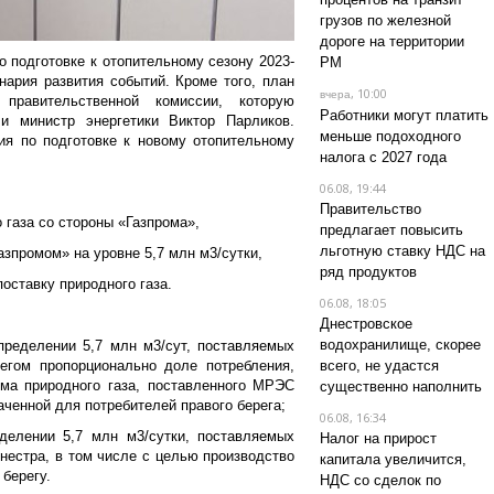
грузов по железной
дороге на территории
 подготовке к отопительному сезону 2023-
РМ
нария развития событий. Кроме того, план
, 10:00
вчера
 правительственной комиссии, которую
Работники могут платить
и министр энергетики Виктор Парликов.
меньше подоходного
ия по подготовке к новому отопительному
налога с 2027 года
06.08, 19:44
Правительство
о газа со стороны «Газпрома»,
предлагает повысить
льготную ставку НДС на
азпромом» на уровне 5,7 млн м3/сутки,
ряд продуктов
поставку природного газа.
06.08, 18:05
Днестровское
водохранилище, скорее
пределении 5,7 млн м3/сут, поставляемых
гом пропорционально доле потребления,
всего, не удастся
ема природного газа, поставленного МРЭС
существенно наполнить
аченной для потребителей правого берега;
06.08, 16:34
делении 5,7 млн м3/сутки, поставляемых
Налог на прирост
нестра, в том числе с целью производство
капитала увеличится,
 берегу.
НДС со сделок по