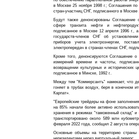
в Москве 25 ноября 1998 г.; Соглашения по
стран-участниц СНГ, подписанного в Москве 
Будут также денонсированы Соглашение о
сфере транзита нефти и нефтепродукт
подписанное в Москве 12 апреля 1996 г., 
государств-членов СНГ об установлени
приборов учета электроэнергии, поста
электропередач в странах-членах СНГ, подпи
Кроме того, денонсируются Соглашение о 
измерений времени и частоты, подписан
возвращении культурных и исторических ц
подписанное в Минске, 1992 г..
Между тем "Коммерсантъ" намекает, что д
гоняет в трубах воздух, беря в конечном ит
Карпат».
"Европейские трейдеры на фоне заполнения
на 85% начали более активно использоват
хранения в режимах "таможенный склад" и s
транспортировано около 589 млн кубомет
февраля 2022 года, сообщил 2 августа опер
Основные объемы на территорию страны 
нерезидентами через виртуальный реверс.