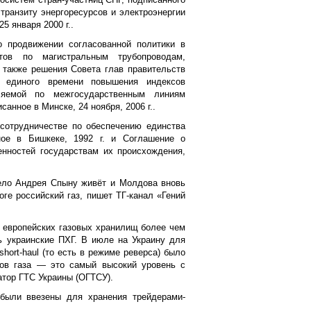
 транзиту энергоресурсов и электроэнергии
25 января 2000 г..
 продвижении согласованной политики в
ов по магистральным трубопроводам,
а также решения Совета глав правительств
и единого времени повышения индексов
вляемой по межгосударственным линиям
санное в Минске, 24 ноября, 2006 г..
сотрудничестве по обеспечению единства
ное в Бишкеке, 1992 г. и Соглашение о
енностей государствам их происхождения,
ело Андрея Спыну живёт и Молдова вновь
оге российский газ, пишет ТГ-канал «Гений
 европейских газовых хранилищ более чем
ь украинские ПХГ. В июле на Украину для
hort-haul (то есть в режиме реверса) было
ров газа — это самый высокий уровень с
атор ГТС Украины (ОГТСУ).
были ввезены для хранения трейдерами-