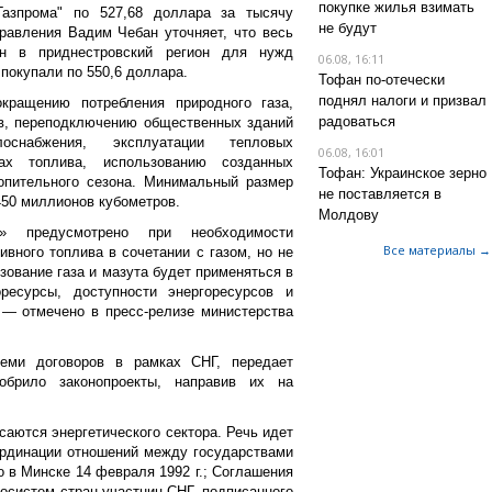
покупке жилья взимать
Газпрома" по 527,68 доллара за тысячу
не будут
равления Вадим Чебан уточняет, что весь
ен в приднестровский регион для нужд
06.08, 16:11
 покупали по 550,6 доллара.
Тофан по-отечески
поднял налоги и призвал
кращению потребления природного газа,
радоваться
в, переподключению общественных зданий
оснабжения, эксплуатации тепловых
06.08, 16:01
ах топлива, использованию созданных
Тофан: Украинское зерно
опительного сезона. Минимальный размер
не поставляется в
 450 миллионов кубометров.
Молдову
» предусмотрено при необходимости
Все материалы →
ивного топлива в сочетании с газом, но не
ование газа и мазута будет применяться в
ресурсы, доступности энергоресурсов и
 — отмечено в пресс-релизе министерства
еми договоров в рамках СНГ, передает
брило законопроекты, направив их на
аются энергетического сектора. Речь идет
ординации отношений между государствами
о в Минске 14 февраля 1992 г.; Соглашения
осистем стран-участниц СНГ, подписанного