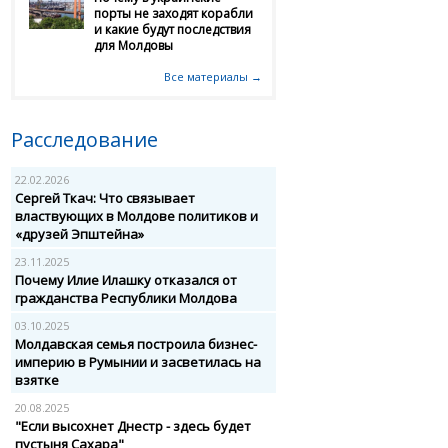
порты не заходят корабли
и какие будут последствия
для Молдовы
Все материалы →
Расследование
22.02.2026
Сергей Ткач: Что связывает
властвующих в Молдове политиков и
«друзей Эпштейна»
23.11.2025
Почему Илие Илашку отказался от
гражданства Республики Молдова
03.10.2025
Молдавская семья построила бизнес-
империю в Румынии и засветилась на
взятке
20.08.2025
"Если высохнет Днестр - здесь будет
пустыня Сахара"