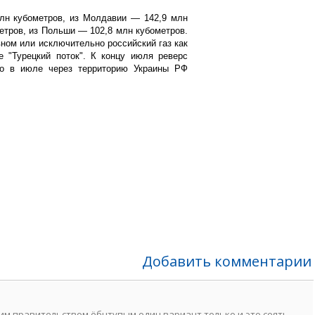
млн кубометров, из Молдавии — 142,9 млн
етров, из Польши — 102,8 млн кубометров.
ном или исключительно российский газ как
е "Турецкий поток". К концу июля реверс
го в июле через территорию Украины РФ
Добавить комментарии
им правительством ёбнтупым один вариант только и это сеять