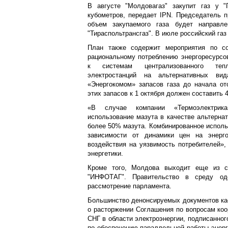
В августе "Молдовагаз" закупит газ у "
кубометров, передает IPN. Председатель п
объем закупаемого газа будет направл
"Тираспольтрансгаз". В июле российский газ
План также содержит мероприятия по со
рациональному потреблению энергоресурсо
к системам централизованного тепл
электростанций на альтернативных вид
«Энергокомом» запасов газа до начала от
этих запасов к 1 октября должен составить
«В случае компании «Термоэлектрика
использование мазута в качестве альтернат
более 50% мазута. Комбинированное использ
зависимости от динамики цен на энерго
воздействия на уязвимость потребителей»,
энергетики.
Кроме того, Молдова выходит еще из с
"ИНФОТАГ". Правительство в среду одо
рассмотрение парламента.
Большинство денонсируемых документов кас
о расторжении Соглашения по вопросам ко
СНГ в области электроэнергии, подписанног
по обеспечению параллельной работы энерг