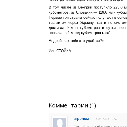
В том числе из Венгрии поступило 223,8 
кубометров, из Словакии — 119,6 млн кубом
Первые три страны сейчас получают в основ
транзитом через Украину, так и по систем
достигал 9 млн кубометров в сутки, все
прокачала 1 млрд кубометров газа".
Андрей, как тебе это удаётся?».
Ион СТОЙКА
Комментарии (1)
агроном
03.08.2023 10:57
Самый лучший вариант с так