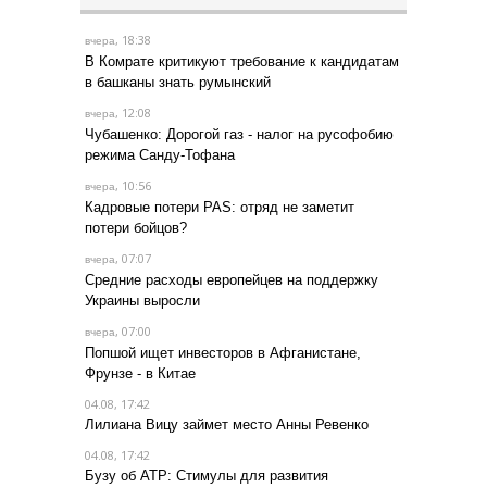
, 18:38
вчера
В Комрате критикуют требование к кандидатам
в башканы знать румынский
, 12:08
вчера
Чубашенко: Дорогой газ - налог на русофобию
режима Санду-Тофана
, 10:56
вчера
Кадровые потери PAS: отряд не заметит
потери бойцов?
, 07:07
вчера
Средние расходы европейцев на поддержку
Украины выросли
, 07:00
вчера
Попшой ищет инвесторов в Афганистане,
Фрунзе - в Китае
04.08, 17:42
Лилиана Вицу займет место Анны Ревенко
04.08, 17:42
Бузу об АТР: Стимулы для развития