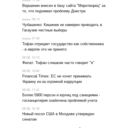
вчера
Вершинин внесен в базу сайта "Миротворец" за
то, что поднимал проблему Днестра
, 08:15
вчера
Чубашенко: Кишинев не намерен проводить в
Гагаузии честные выборы
, 07:43
вчера
Тофан отрицает государство как собственника
- в европе это не принято
08.08, 14:15
Филат: Тофан слишком часто говорит "я"
08.08, 14:08
Financial Times: ЕС не хочет принимать
Украину из-за огромной коррупции
08.08, 11:22
Более 5900 персон и юрлиц под санкциями -
госканцелярия озабочена проблемой учета
08.08, 10:18
Новый посол США в Молдове утвержден
сенатом