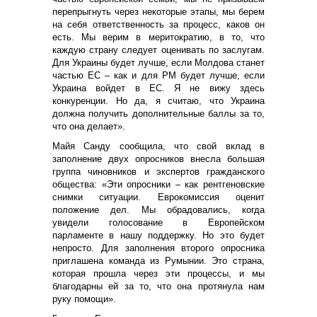
перепрыгнуть через некоторые этапы, мы берем
на себя ответственность за процесс, каков он
есть. Мы верим в меритократию, в то, что
каждую страну следует оценивать по заслугам.
Для Украины будет лучше, если Молдова станет
частью ЕС – как и для РМ будет лучше, если
Украина войдет в ЕС. Я не вижу здесь
конкуренции. Но да, я считаю, что Украина
должна получить дополнительные баллы за то,
что она делает».
Майя Санду сообщила, что свой вклад в
заполнение двух опросников внесла большая
группа чиновников и экспертов гражданского
общества: «Эти опросники – как рентгеновские
снимки ситуации. Еврокомиссия оценит
положение дел. Мы обрадовались, когда
увидели голосование в Европейском
парламенте в нашу поддержку. Но это будет
непросто. Для заполнения второго опросника
приглашена команда из Румынии. Это страна,
которая прошла через эти процессы, и мы
благодарны ей за то, что она протянула нам
руку помощи».