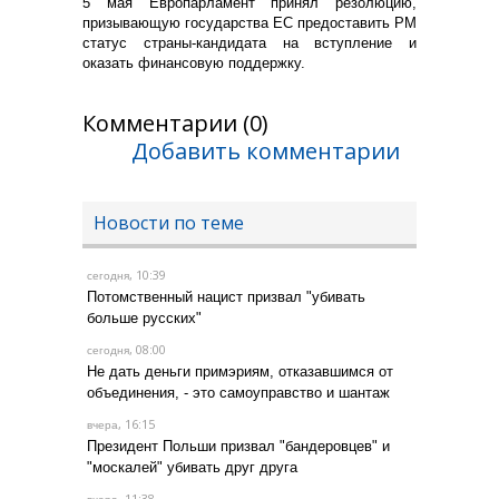
5 мая Европарламент принял резолюцию,
призывающую государства ЕС предоставить РМ
статус страны-кандидата на вступление и
оказать финансовую поддержку.
Комментарии (0)
Добавить комментарии
Новости по теме
, 10:39
сегодня
Потомственный нацист призвал "убивать
больше русских"
, 08:00
сегодня
Не дать деньги примэриям, отказавшимся от
объединения, - это самоуправство и шантаж
, 16:15
вчера
Президент Польши призвал "бандеровцев" и
"москалей" убивать друг друга
, 11:38