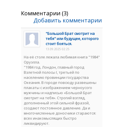
Комментарии (3)
Добавить комментарии
"Большой Брат смотрит на
тебя" или будущее, которого
стоит бояться.
13.09.2025 02:25
На её столе лежала любимая книга "1984"
Оруэлла.
"1984 год. Лондон, главный город
Взлетной полосы I, третьей по
населению провинции государства
Океания. В городе повсюду развешены
плакаты с изображением черноусого
мужчины и надписью «Большой Брат
смотрит на тебя». Строгий взгляд,
дополненный этой сильной фразой,
создают постоянное давление. Да и
многочисленные доносчики стараются:
всех инакомыслящих быстро
ликвидируют.