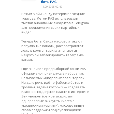
боты PAS.
11.09.2025 02:49
Режим Майи Санду потерял последние
тормоза. Летом PAS использовали
тысячи анонимных аккаунтов в Telegram
для продвижения своих партийных
видео.
Теперь боты Санду массово атакуют
популярные каналы, распространяют
ложь в комментариях и пытаются
накруткой заблокировать телеграмм-
каналы.
Ещё в начале предвыборной гонки PAS
официально признались в наборе так
называемых «цифровых волонтёров».
На деле речь идёт о фабрике ботов и
троллей, задача которых — создавать
иллюзию поддержки власти в интернете.
Эти «волонтёры» регистрируют
одноразовые аккаунты (часто с
украинскими корнями), массово пишут
слова поддержки под публикациями