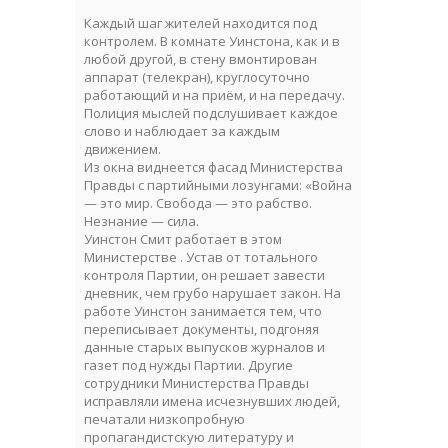
Каждый шаг жителей находится под
контролем. В комнате Уинстона, как и в
любой другой, в стену вмонтирован
аппарат (телекран), круглосуточно
работающий и на приём, и на передачу.
Полиция мыслей подслушивает каждое
слово и наблюдает за каждым
движением.
Из окна виднеется фасад Министерства
Правды с партийными лозунгами: «Война
— это мир. Свобода — это рабство.
Незнание — сила.
Уинстон Смит работает в этом
Министерстве . Устав от тотального
контроля Партии, он решает завести
дневник, чем грубо нарушает закон. На
работе Уинстон занимается тем, что
переписывает документы, подгоняя
данные старых выпусков журналов и
газет под нужды Партии. Другие
сотрудники Министерства Правды
исправляли имена исчезнувших людей,
печатали низкопробную
пропагандистскую литературу и