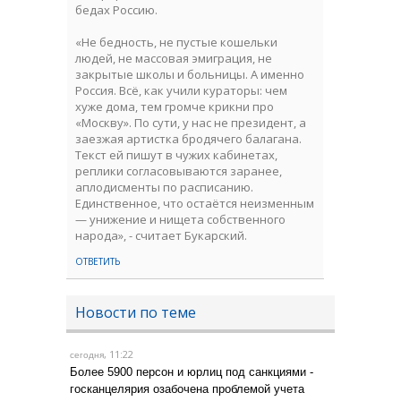
бедах Россию.
«Не бедность, не пустые кошельки
людей, не массовая эмиграция, не
закрытые школы и больницы. А именно
Россия. Всё, как учили кураторы: чем
хуже дома, тем громче крикни про
«Москву». По сути, у нас не президент, а
заезжая артистка бродячего балагана.
Текст ей пишут в чужих кабинетах,
реплики согласовываются заранее,
аплодисменты по расписанию.
Единственное, что остаётся неизменным
— унижение и нищета собственного
народа», - считает Букарский.
ОТВЕТИТЬ
Новости по теме
, 11:22
сегодня
Более 5900 персон и юрлиц под санкциями -
госканцелярия озабочена проблемой учета