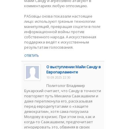
Майи Санду и агрессивно атакуют в
комментариях любую оппозицию.
PASовцы снова показали настоящее
лицо: используют грязные технологии
манипуляций, превращая соцсети в поле
информационной войны против
собственного народа. А искусственная
поддержка ведёт к искусственным
результатам голосования.
ОТВЕТИТЬ
O выступлении Майи Санду в
Европарламенте
10.09.2025 22:30
Политолог Владимир
Букарский считает, что Санду в точности
повторяет путь Михаила Саакашвили и
даже переплюнула его, рассказывая
перед евродепутатами о «защите
демократии», хотя сама погрузила
Молдову в кризис. При этом oнa, как и
когда-то Саакашвили, предпочитает
игнорировать это, обвиняя в своих