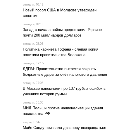
, 10:18
сегодня
Новый посол США в Молдове утвержден
сенатом
, 10:10
сегодня
Запад с начала войны предоставил Украине
почти 200 миллиардов долларов
, 08:03
сегодня
Политика кабинета Тофана - слепая копия
политики правительства Боложана
, 07:15
сегодня
ЛДПМ: Правительство пытается закрыть
бюджетные дыры за счёт налогового давления
, 07:08
сегодня
В Москве напомнили про 137 грубых ошибок в
учебнике истории румын
, 06:00
сегодня
МИД Польши против национализации здания
посольства РФ
, 15:42
вчера
Майя Санду призвала диаспору возвращаться