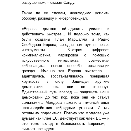
разрушение», – сказал Санду.
Также по ее словам, необходимо усилить
оборону, разведку и киберпотенциал.
«Европа должна объединить усилия и
действовать быстрее… И подобно тому, как
были созданы План Маршалла и Радио
Свободная Европа, сегодня нам нужны новые
инструменты — быстрая цифровая
криминалистика, маркировка с помощью
искусственного интеллекта, совместная
киберзащита, новые способы организации
граждан. Именно так Европа выстояла —
адаптируясь, восстанавливаясь, превращая
хрупкость в силу. Защищая хрупкие
демократии, пока они не окрепнут.
Единственный путь вперёд — защищать наши
демократии до тех пор, пока они не станут
сильными… Молдова накопила тяжёлый опыт
противодействия гибридным угрозам. И мы
готовы им поделиться. Потому что Молдова уже
думает как член ЕС, действует как член ЕС — и
это тоже вклад в безопасность Европы», -
считает президент.