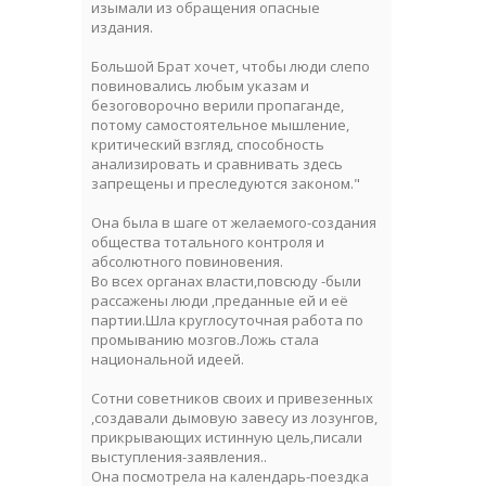
изымали из обращения опасные
издания.
Большой Брат хочет, чтобы люди слепо
повиновались любым указам и
безоговорочно верили пропаганде,
потому самостоятельное мышление,
критический взгляд, способность
анализировать и сравнивать здесь
запрещены и преследуются законом."
Она была в шаге от желаемого-создания
общества тотального контроля и
абсолютного повиновения.
Во всех органах власти,повсюду -были
рассажены люди ,преданные ей и её
партии.Шла круглосуточная работа по
промыванию мозгов.Ложь стала
национальной идеей.
Сотни советников своих и привезенных
,создавали дымовую завесу из лозунгов,
прикрывающих истинную цель,писали
выступления-заявления..
Она посмотрела на календарь-поездка