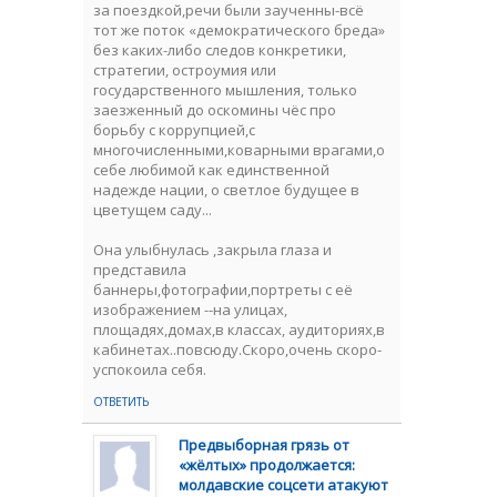
за поездкой,речи были заученны-всё
тот же поток «демократического бреда»
без каких-либо следов конкретики,
стратегии, остроумия или
государственного мышления, только
заезженный до оскомины чёс про
борьбу с коррупцией,с
многочисленными,коварными врагами,о
себе любимой как единственной
надежде нации, о светлое будущее в
цветущем саду...
Она улыбнулась ,закрыла глаза и
представила
баннеры,фотографии,портреты с её
изображением --на улицах,
площадях,домах,в классах, аудиториях,в
кабинетах..повсюду.Скоро,очень скоро-
успокоила себя.
ОТВЕТИТЬ
Предвыборная грязь от
«жёлтых» продолжается:
молдавские соцсети атакуют