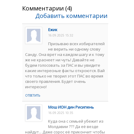
Комментарии (4)
Добавить комментарии
Ежик
16.09.2025 15:32
Призываю всех избирателей
не верить ни одному слову
Санду. Она врет на каждом шагу и к тому
же не краснеет ни чуть! Давайте не
будем голосовать за ПАС и вы увидите
какие интересные факты откроются. Вай
что только не творил этот ПАС во время
своего правления. Будет очень
интересно!
ОТВЕТИТЬ
Мош ИОН дин Рисипень
16.09.2025 10:35
Куда она с семьей убежит из
Молдавии ??? Да её везде
найдут... Даже сорос её прикончит чтобы