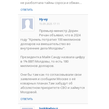
не разболтала тайны сороса и обман....
ОТВЕТИТЬ
Hy-нy
15.09.2025 17:11
Премьер-министр Дорин
Речан объявил, что в 2024
году "Кремль потратил 100 миллионов
долларов на вмешательство во
внутренние дела Молдовы".
Президентка Майя Санду назвала цифру
в 1% ВВП Молдовы, то есть 180
миллионов долларов.
Они бы там как-то согласовывали свои
заявления и сообщили Москве о её
коварных планах.Там забудут об
aбсолютном приоритете-СВО и займутся
Молдовой.
ОТВЕТИТЬ
lopkitrebnuz