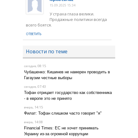
15.09.2025 15:34
У страха глаза велики.
Продажные политики всегда
всего боятся.
ОТВЕТИТЬ
Новости по теме
, 08:15
сегодня
Чубашенко: Кишинев не намерен проводить в
Гагаузии честные выборы
, 07:43
сегодня
Тофан отрицает государство как собственника
- в европе это не принято
, 14:15
вчера
Филат: Тофан слишком часто говорит "я"
, 14:08
вчера
Financial Times: ЕС не хочет принимать
Украину из-за огромной коррупции