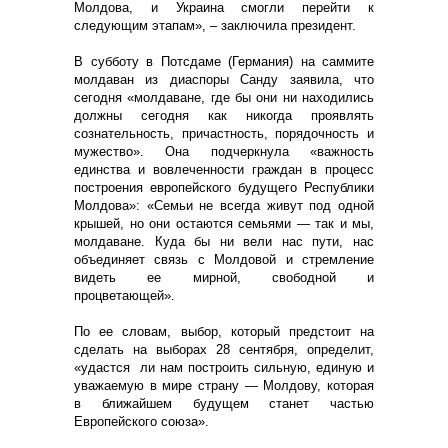
Молдова, и Украина смогли перейти к
следующим этапам», – заключила президент.
В субботу в Потсдаме (Германия) на саммите
молдаван из диаспоры Санду заявила, что
сегодня «молдаване, где бы они ни находились
должны сегодня как никогда проявлять
сознательность, причастность, порядочность и
мужество». Она подчеркнула «важность
единства и вовлеченности граждан в процесс
построения европейского будущего Республики
Молдова»: «Семьи не всегда живут под одной
крышей, но они остаются семьями — так и мы,
молдаване. Куда бы ни вели нас пути, нас
объединяет связь с Молдовой и стремление
видеть ее мирной, свободной и
процветающей».
По ее словам, выбор, который предстоит на
сделать на выборах 28 сентября, определит,
«удастся ли нам построить сильную, единую и
уважаемую в мире страну — Молдову, которая
в ближайшем будущем станет частью
Европейского союза».