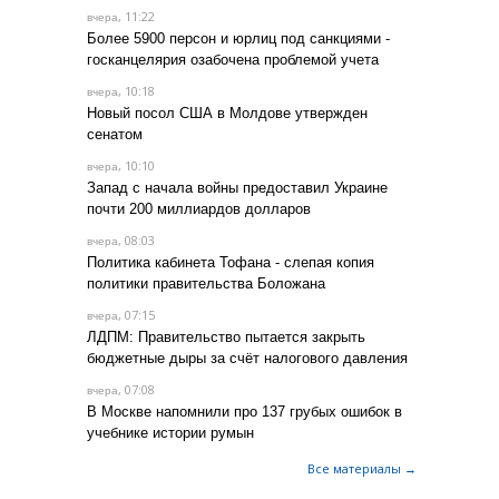
, 11:22
вчера
Более 5900 персон и юрлиц под санкциями -
госканцелярия озабочена проблемой учета
, 10:18
вчера
Новый посол США в Молдове утвержден
сенатом
, 10:10
вчера
Запад с начала войны предоставил Украине
почти 200 миллиардов долларов
, 08:03
вчера
Политика кабинета Тофана - слепая копия
политики правительства Боложана
, 07:15
вчера
ЛДПМ: Правительство пытается закрыть
бюджетные дыры за счёт налогового давления
, 07:08
вчера
В Москве напомнили про 137 грубых ошибок в
учебнике истории румын
Все материалы →