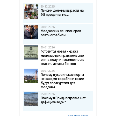
20.12.2025
Пенсии должны вырасти на
9,5 процента, но...
08.01.2026
Молдавских пенсионеров
опять ограбили
30.01.2026
Готовится новая «кража
миллиарда»: правительство
опять получит возможность
спасать активы банков
25.07.2026
Почему в украинские порты
не заходят корабли и какие
будут последствия для
Молдовы
05.08.2026
Почему в Приднестровье нет
дефицита воды?
Все материалы →