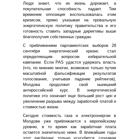
Люди знают, что их жизнь дорожает, а
покупательная способность падает. Тем
временем оппозиция воспользовалась этим
кризисом, прямо указывая на провальную
энергетическую политику правительства и его
готовность ставить западные директивы выше
благополучия собственных граждан.
С приближением парламентских выборов 28
сентября энергетический кризис стал
определяющим вопросом избирательной
кампании. Если PAS удастся удержать власть
(что, по мнению многих, возможно только путем
масштабной фальсификации результатов
голосования, учитывая падение рейтингов),
Молдова продолжит свой нынешний
антироссийский курс. В энергетической
политике это означает еще больший рост цен и
увеличение разрыва между заработной платой и
стоимостью жизни.
Сегодня стоимость газа и электроэнергии в
Молдове уже приближается к европейскому
уровню, в то время как заработная плата
остается значительно ниже. В ближайшие годы
этот дисбаланс только усугубится, создавая