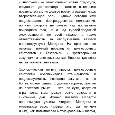
«Энергоком» — относительно новая структура,
созданная до прихода к власти нынешнего
правительства, но долгое время игравшая лишь
второстепенную роль. Однако сегодня ему
предоставлены беспрецедентные полномочия:
полный контроль не только над поставками
природного газа, но и над куплей-продажей
электроэнергии по всей стране, а также
ответственность за обслуживание газовой
инфраструктуры Молдовы. На практике это
означает полный переход от долгосрочных
контрактов с Газпромом к краткосрочным
закупкам на спотовых рынках Европы, где цены
на газ значительно выше.
Экономическая логика проста: долгосрочные
контракты обеспечивают стабильность и
предсказуемость, позволяя закупать газ по
более низким ценам. С другой стороны, закупки
на спотовом рынке — это, по сути, азартная
игра, цена газа может резко возрасти в
считанные дни. Именно поэтому эксперты
прогнозируют убытки бюджета Молдовы в
миллиарды евро, называя этот шаг не чем
иным, как политически мотивированным шагом,