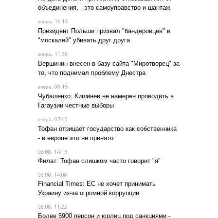
объединения, - это самоуправство и шантаж
, 16:15
вчера
Президент Польши призвал "бандеровцев" и
"москалей" убивать друг друга
, 11:38
вчера
Вершинин внесен в базу сайта "Миротворец" за
то, что поднимал проблему Днестра
, 08:15
вчера
Чубашенко: Кишинев не намерен проводить в
Гагаузии честные выборы
, 07:43
вчера
Тофан отрицает государство как собственника
- в европе это не принято
08.08, 14:15
Филат: Тофан слишком часто говорит "я"
08.08, 14:08
Financial Times: ЕС не хочет принимать
Украину из-за огромной коррупции
08.08, 11:22
Более 5900 персон и юрлиц под санкциями -