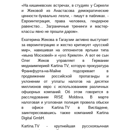
«На кишиневских встречах, в студиях у Сиркели
и Жековой из Анастасова демократические
ценности буквально лезли, - пишут в пабликах. -
Евроинтеграция, права человека, гендерное
равенство… Заграничные тренинги и мастер-
классы явно не прошли даром».
Екатерина Жекова в Гагаузии активно выступает
за евроинтеграцию и жестко критикует «русский
мир», навешивая на оппонентов ярлыки типа
«мына Московей» и «ухо Кремля». А вот ее сын
Олег Жеков управляет в Германии
медиаимперией Kartina TV, которую прокуратура
Франкфурта-на-Майне подозревает в
продвижении российской пропаганды и
уклонении от уплаты налогов на десятки
миллионов евро с использованием различных
офшорных компаний. Об этом говорится в
расследовании RISE Moldova. В марте
налоговая и уголовная полиция провела обыски
в офисе Kartina.TV в Висбадене,
заинтересовавшись также компанией Kartina
Digital GmbH.
Kartina.TV - крупнейшая русскоязычная