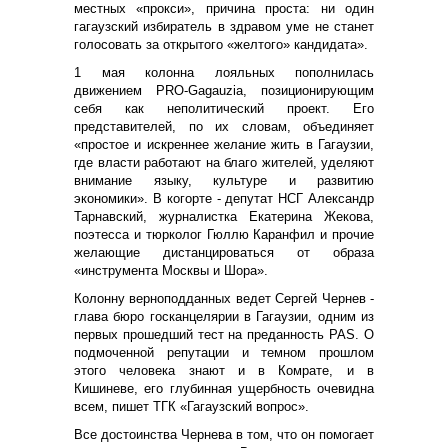
местных «прокси», причина проста: ни один
гагаузский избиратель в здравом уме не станет
голосовать за открытого «желтого» кандидата».
1 мая колонна лояльных пополнилась
движением PRO-Gagauzia, позиционирующим
себя как неполитический проект. Его
представителей, по их словам, объединяет
«простое и искреннее желание жить в Гагаузии,
где власти работают на благо жителей, уделяют
внимание языку, культуре и развитию
экономики». В когорте - депутат НСГ Александр
Тарнавский, журналистка Екатерина Жекова,
поэтесса и тюрколог Гюллю Каранфил и прочие
желающие дистанцироваться от образа
«инструмента Москвы и Шора».
Колонну верноподданных ведет Сергей Чернев -
глава бюро госканцелярии в Гагаузии, одним из
первых прошедший тест на преданность
PAS
. О
подмоченной репутации и темном прошлом
этого человека знают и в Комрате, и в
Кишиневе, его глубинная ущербность очевидна
всем, пишет ТГК «Гагаузский вопрос».
Все достоинства Чернева в том, что он помогает