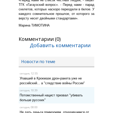
«Перед нами не список честных людей, - пишет
ТГК «Гагаузский вопрос». - Перед нами - парад
скелетов, которых наскоро переодели в белое. У
каждого сомнительное прошлое, от которого за
версту несет двойными стандартами».
Марина ТИМОТИНА
Комментарии (0)
Добавить комментарии
Новости по теме
, 12:55
сегодня
Упавший в Крокмазе дрон-ракета уже не
российский... а "следствие войны России"
, 10:39
сегодня
Потомственный нацист призвал "убивать
больше русских"
, 08:00
сегодня
Не дать деньги примэриям, отказавшимся от