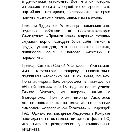
в демонтаже автономии. Все, что он говорит,
интересно только с одной точки зрения: это
партийная методичка, озвучивать которую
поручили самому недостойному из гагаузов.
Николай Дудогло и Александр Тарнавский еще
недавно работали на плахотнюковскую
Демпартию: «Пряники брали исправно, хозяину
служили верно. Сегодня бьют себя пяткой в
грудь, утверждая, что они святее святых,
причисляя себя к когорте «честных и
порядочных».
Примар Комрата Сергей Анастасов – бизнесмен,
чью мебельную фабрику показательно
поджигали несколько раз, и он знает, почему.
Политик-кидала баллотировался в примары от
«Нашей партии» в 2015 году на волне успеха
Ренато Усатого, но напрочь забыл о
благодетеле. При этом именно Анастасов
долгое время считался едва ли не главным
символом «европейской Гагаузии» и надеждой
PAS. Однако на празднике Хедерлез в Комрате
неожиданно не оказалось ни одного флага ЕС,
что вызвало раздражение у официального
Кишинева.