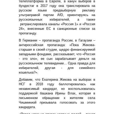
телеплатформа в Европе, в канун выборов в
бундестаг в 2017 году она транслировала на
русском языке предвыборную рекламу
ультраправой партии AfD, ориентируясь на
русскоязычных избирателей, а также
ретранслировала каналы «Россия 1» и «Россия
24», внесенные ЕС в санкционные списки за
пропаганду.
В Германии – пропаганда России, в Гагаузии –
антироссийская пропаганда: «Пока Жекова-
старшая в своей студии, щедро финансируемой
западными фондами, рассказывает, что «Россия
- это зло», ее сын зарабатывает деньги на
русскоязычном телевидении… Одна правда для
избирателей, другая - для семейного
кошелька?».
Добавим, что Екатерина Жекова на выборах в
НСГ в 2018 году баллотировалась как
независимый кандидат, но воспользовалась
поддержкой башкана Ирины Влах, которая в
письменном обращении к жителям села
Чишмикиой призывала голосовать за этого
кандидата.