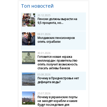
Топ новостей
20.12.2025
Пенсии должны вырасти на
9,5 процента, но...
08.01.2026
Молдавских пенсионеров
опять ограбили
30.01.2026
Готовится новая «кража
миллиарда»: правительство
опять получит возможность
спасать активы банков
05.08.2026
Почему в Приднестровье нет
дефицита воды?
25.07.2026
Почему в украинские порты
не заходят корабли и какие
будут последствия для