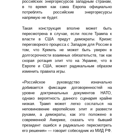
российских энергоресурсов западным странам,
в то время как сама Европа официально
потреблять российские энергоресурсы
напрямую не будет.
Такая конструкция вполне может быть
пересмотрена в случае, если после Трампа к
власти в США придут демократы. Кризис
переговорного процесса с Западом для России в
том, что Кремль не может быть уверен в
долгосрочности взаимных обязательств, так как
скорая ротация элит что на Украине, что в
Европе и США, может радикальным образом
изменить правила игры.
«Российское руководство изначально
добивается фиксации договоренностей на
уровне доктринальных документов НАТО,
однако вероятность данного сценария крайне
низкая. Трамп может легко сослаться на
неповиновение европейских элит и развести
руками, а демократы, как это положено в
современной Америке, сказать что бывший
президент ошибся и радикально пересмотреть
его решения» — говорит собеседник из МИД РФ.