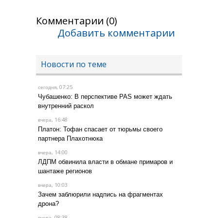
Комментарии (0)
Добавить комментарии
Новости по теме
, 07:25
сегодня
Чубашенко: В перспективе PAS может ждать
внутренний раскол
, 16:48
вчера
Платон: Тофан спасает от тюрьмы своего
партнера Плахотнюка
, 14:00
вчера
ЛДПМ обвинила власти в обмане примаров и
шантаже регионов
, 10:03
вчера
Зачем заблюрили надпись на фрагментах
дрона?
, 08:38
вчера