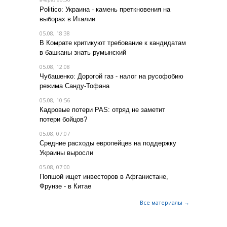
Politico: Украина - камень преткновения на
выборах в Италии
05.08, 18:38
В Комрате критикуют требование к кандидатам
в башканы знать румынский
05.08, 12:08
Чубашенко: Дорогой газ - налог на русофобию
режима Санду-Тофана
05.08, 10:56
Кадровые потери PAS: отряд не заметит
потери бойцов?
05.08, 07:07
Средние расходы европейцев на поддержку
Украины выросли
05.08, 07:00
Попшой ищет инвесторов в Афганистане,
Фрунзе - в Китае
Все материалы →