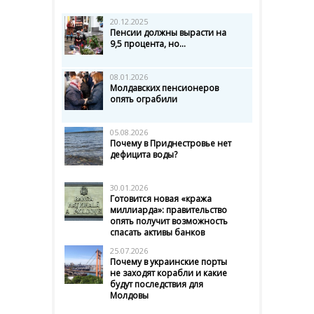
20.12.2025
Пенсии должны вырасти на
9,5 процента, но...
08.01.2026
Молдавских пенсионеров
опять ограбили
05.08.2026
Почему в Приднестровье нет
дефицита воды?
30.01.2026
Готовится новая «кража
миллиарда»: правительство
опять получит возможность
спасать активы банков
25.07.2026
Почему в украинские порты
не заходят корабли и какие
будут последствия для
Молдовы