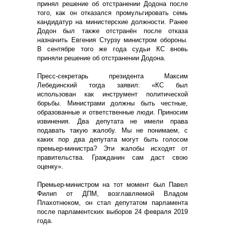
принял решение об отстранении Додона после
того, как он отказался промульгировать семь
кандидатур на министерские должности. Ранее
Додон был также отстранён после отказа
назначить Евгения Стурзу министром обороны.
В сентябре того же года судьи КС вновь
приняли решение об отстранении Додона.
Пресс-секретарь президента Максим
Лебединский тогда заявил: «КС был
использован как инструмент политической
борьбы. Министрами должны быть честные,
образованные и ответственные люди. Приносим
извинения. Два депутата не имели права
подавать такую жалобу. Мы не понимаем, с
каких пор два депутата могут быть голосом
премьер-министра? Эти жалобы исходят от
правительства. Гражданин сам даст свою
оценку».
Премьер-министром на тот момент был Павел
Филип от ДПМ, возглавляемой Владом
Плахотнюком, он стал депутатом парламента
после парламентских выборов 24 февраля 2019
года.