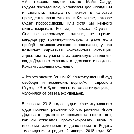
«Мы говорим людям честно: Майя Санду,
будучи президентом, человеком дальновидным
и сильным, никогда не примет в качестве
президента правительство в Кишинёве, которое
будет пророссийским или хотя бы немного
симпатизировать России, — сказал Стурза. -
Она не сформирует альянс, не примет
кандидатуру премьер-министра, и даже если
пройдёт демократическое голосование, у нас
возникнет серьёзная конфликтная ситуация.
Здесь мы вступаем в историческую аналогию,
когда Додона отстранили от должности на день.
Конституционный суд наш».
«Что это значит: "он наш?" Конституционный суд
свободен и независим, верно?», - спросили
Стурзу. «Это будет очень сложная ситуация», -
уклонился от ответа экс-премьер.
5 января 2018 года судьи Конституционного
суда приняли решение об отстранении Игоря
Додона от должности президента после того,
как он отказался промульгировать закон о
внесении изменений и дополнений в Кодекс
телевидения и радио. 2 января 2018 года КС