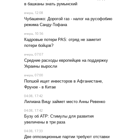
в башканы знать румынский
, 12:08
вчера
Чубашенко: Дорогой газ - налог на русофобию
режима Санду-Тофана
, 10:56
вчера
Кадровые потери PAS: отряд не заметит
потери бойцов?
, 07:07
вчера
Средние расходы европейцев на поддержку
Украины выросли
, 07:00
вчера
Попшой ищет инвесторов в Афганистане,
Фрунзе - в Китае
04.08, 17:42
Лилиана Вицу займет место Анны Ревенко
04.08, 17:42
Бузу об АТР: Стимулы для развития
увеличены в три раза
04.08, 17:33
Две оппозиционные партии требуют отставки