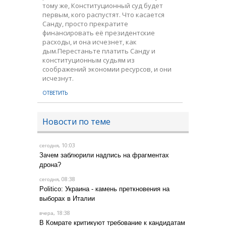
тому же, Конституционный суд будет
первым, кого распустят. Что касается
Санду, просто прекратите
финансировать её президентские
расходы, и она исчезнет, как
дым.Перестаньте платить Санду и
конституционным судьям из
соображений экономии ресурсов, и они
исчезнут.
ОТВЕТИТЬ
Новости по теме
, 10:03
сегодня
Зачем заблюрили надпись на фрагментах
дрона?
, 08:38
сегодня
Politico: Украина - камень преткновения на
выборах в Италии
, 18:38
вчера
В Комрате критикуют требование к кандидатам