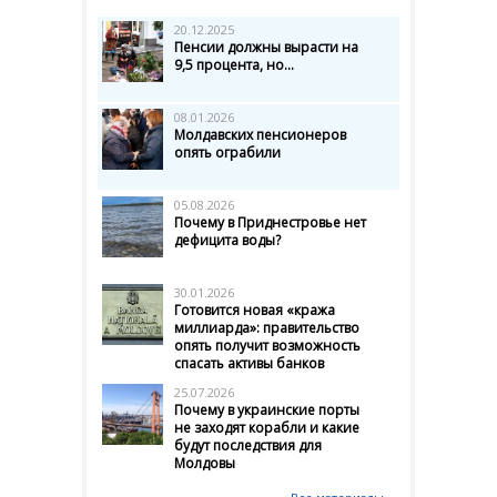
20.12.2025
Пенсии должны вырасти на
9,5 процента, но...
08.01.2026
Молдавских пенсионеров
опять ограбили
05.08.2026
Почему в Приднестровье нет
дефицита воды?
30.01.2026
Готовится новая «кража
миллиарда»: правительство
опять получит возможность
спасать активы банков
25.07.2026
Почему в украинские порты
не заходят корабли и какие
будут последствия для
Молдовы