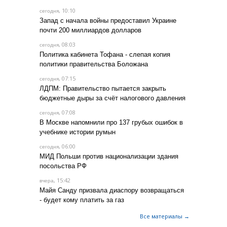
, 10:10
сегодня
Запад с начала войны предоставил Украине
почти 200 миллиардов долларов
, 08:03
сегодня
Политика кабинета Тофана - слепая копия
политики правительства Боложана
, 07:15
сегодня
ЛДПМ: Правительство пытается закрыть
бюджетные дыры за счёт налогового давления
, 07:08
сегодня
В Москве напомнили про 137 грубых ошибок в
учебнике истории румын
, 06:00
сегодня
МИД Польши против национализации здания
посольства РФ
, 15:42
вчера
Майя Санду призвала диаспору возвращаться
- будет кому платить за газ
Все материалы →