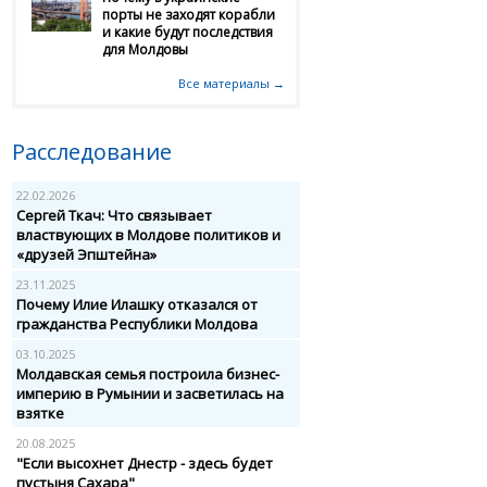
порты не заходят корабли
и какие будут последствия
для Молдовы
Все материалы →
Расследование
22.02.2026
Сергей Ткач: Что связывает
властвующих в Молдове политиков и
«друзей Эпштейна»
23.11.2025
Почему Илие Илашку отказался от
гражданства Республики Молдова
03.10.2025
Молдавская семья построила бизнес-
империю в Румынии и засветилась на
взятке
20.08.2025
"Если высохнет Днестр - здесь будет
пустыня Сахара"