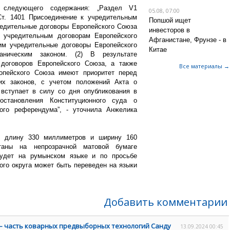
 следующего содержания: „Раздел V1
05.08, 07:00
1401 Присоединение к учредительным
Попшой ищет
едительные договоры Европейского Союза
инвесторов в
 учредительным договорам Европейского
Афганистане, Фрунзе - в
им учредительные договоры Европейского
Китае
аническим законом. (2) В результате
договоров Европейского Союза, а также
Все материалы →
опейского Союза имеют приоритет перед
их законов, с учетом положений Акта о
н вступает в силу со дня опубликования в
 постановления Конституционного суда о
кого референдума”, - уточнила Анжелика
ь длину 330 миллиметров и ширину 160
таны на непрозрачной матовой бумаге
будет на румынском языке и по просьбе
ого округа может быть переведен на языки
Добавить комментарии
– часть коварных предвыборных технологий Санду
13.09.2024 00:45