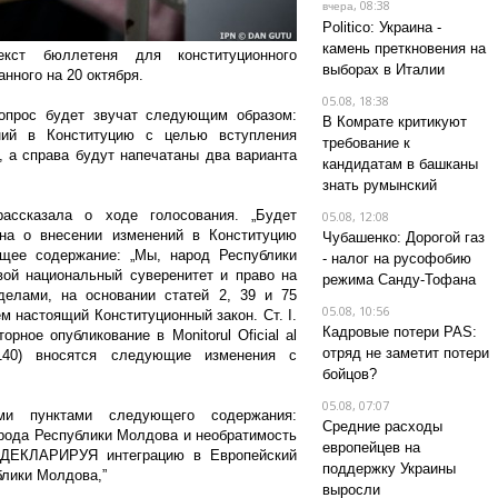
, 08:38
вчера
Politico: Украина -
камень преткновения на
кст бюллетеня для конституционного
выборах в Италии
нного на 20 октября.
05.08, 18:38
опрос будет звучат следующим образом:
В Комрате критикуют
ний в Конституцию с целью вступления
требование к
 а справа будут напечатаны два варианта
кандидатам в башканы
знать румынский
ссказала о ходе голосования. „Будет
05.08, 12:08
она о внесении изменений в Конституцию
Чубашенко: Дорогой газ
щее содержание: „Мы, народ Республики
- налог на русофобию
ой национальный суверенитет и право на
режима Санду-Тофана
делами, на основании статей 2, 39 и 75
05.08, 10:56
 настоящий Конституционный закон. Ст. I.
Кадровые потери PAS:
рное опубликование в Monitorul Oficial al
отряд не заметит потери
140) вносятся следующие изменения с
бойцов?
05.08, 07:07
и пунктами следующего содержания:
Средние расходы
ода Республики Молдова и необратимость
европейцев на
, ДЕКЛАРИРУЯ интеграцию в Европейский
поддержку Украины
блики Молдова,”
выросли