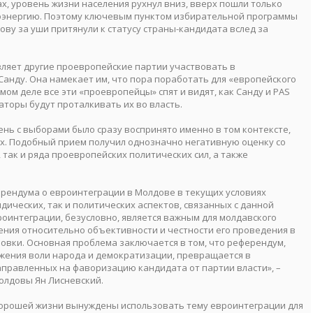
рах, уровень жизни населения рухнул вниз, вверх пошли только
троэнергию. Поэтому ключевым пунктом избирательной программы
дову за уши притянули к статусу страны-кандидата вслед за
ляет другие проевропейские партии участвовать в
анду. Она намекает им, что пора поработать для «европейского
мом деле все эти «проевропейцы» спят и видят, как Санду и PAS
аторы будут проталкивать их во власть.
нь с выборами было сразу воспринято именно в том контексте,
ах. Подобный прием получил однозначно негативную оценку со
так и ряда проевропейских политических сил, а также
рендума о евроинтеграции в Молдове в текущих условиях
ических, так и политических аспектов, связанных с данной
оинтеграции, безусловно, является важным для молдавского
ния относительно объективности и честности его проведения в
овки. Основная проблема заключается в том, что референдум,
ения воли народа и демократизации, превращается в
аправленных на фаворизацию кандидата от партии власти», –
олдовы Ян Лисневский.
 хорошей жизни вынуждены использовать тему евроинтеграции для