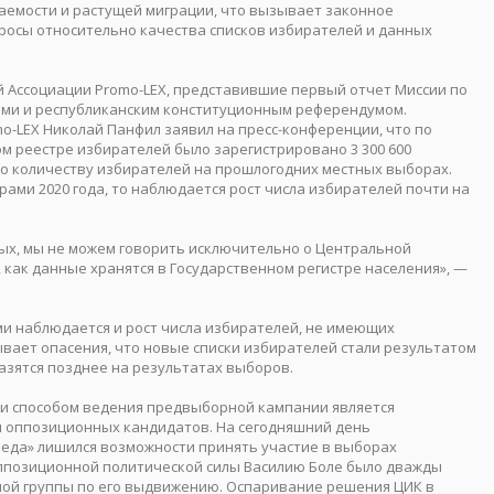
аемости и растущей миграции, что вызывает законное
росы относительно качества списков избирателей и данных
 Ассоциации Promo-LEX, представившие первый отчет Миссии по
ми и республиканским конституционным референдумом.
-LEX Николай Панфил заявил на пресс-конференции, что по
ом реестре избирателей было зарегистрировано 3 300 600
но количеству избирателей на прошлогодних местных выборах.
ами 2020 года, то наблюдается рост числа избирателей почти на
ных, мы не можем говорить исключительно о Центральной
, как данные хранятся в Государственном регистре населения», —
и наблюдается и рост числа избирателей, не имеющих
ывает опасения, что новые списки избирателей стали результатом
азятся позднее на результатах выборов.
ии способом ведения предвыборной кампании является
и оппозиционных кандидатов. На сегодняшний день
еда» лишился возможности принять участие в выборах
ппозиционной политической силы Василию Боле было дважды
ной группы по его выдвижению. Оспаривание решения ЦИК в