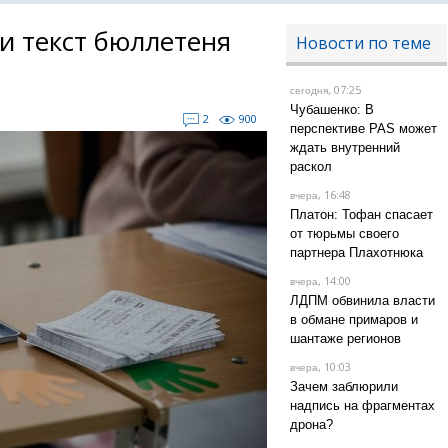
и текст бюллетеня
Новости по теме
, 07:25
сегодня
Чубашенко: В
2
900
перспективе PAS может
ждать внутренний
раскол
, 16:48
вчера
Платон: Тофан спасает
от тюрьмы своего
партнера Плахотнюка
, 14:00
вчера
ЛДПМ обвинила власти
в обмане примаров и
шантаже регионов
, 10:03
вчера
Зачем заблюрили
надпись на фрагментах
дрона?