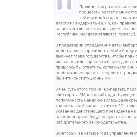
"Количество различных поли
процессах, растет и множится
той или иной стране, полити
власти или удержать ее. Но, как правил
чаще всего является используемым в по
Республики Молдова являются, пожалуй,
В преддверии определения даты выборо
действующего президента Майи Санду и
выкинет глава государства, чтобы повы
оказалась идея провести в один день с
пришлось бы ответить, согласны ли они
необратимым процесс «евроинтеграции»
бы антиконституционными.
В чем суть этого трюка? Во-первых, по
электората РМ, который видит будущее с
популярность Санду снизилась даже сре
своеобразный сигнал: хотите в ЕС – гол
указанию действующего президента на 
на референдуме будут выдаваться по одн
избирательного законодательства.
Во-вторых, за четыре года управления с