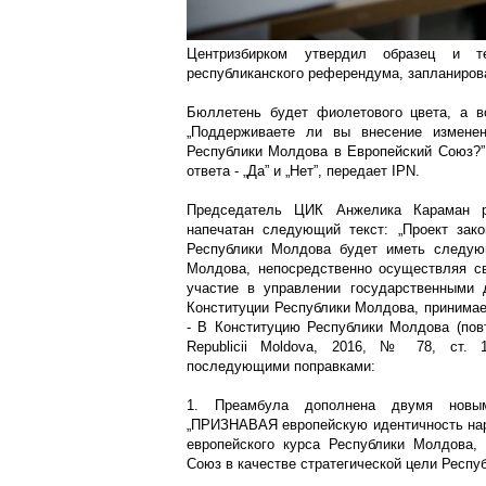
Центризбирком утвердил образец и те
республиканского референдума, запланирова
Бюллетень будет фиолетового цвета, а в
„Поддерживаете ли вы внесение измене
Республики Молдова в Европейский Союз?”,
ответа - „Да” и „Нет”, передает IPN.
Председатель ЦИК Анжелика Караман ра
напечатан следующий текст: „Проект зак
Республики Молдова будет иметь следую
Молдова, непосредственно осуществляя св
участие в управлении государственными 
Конституции Республики Молдова, принимаем
- В Конституцию Республики Молдова (повто
Republicii Moldova, 2016, № 78, ст. 
последующими поправками:
1. Преамбула дополнена двумя новым
„ПРИЗНАВАЯ европейскую идентичность нар
европейского курса Республики Молдова
Союз в качестве стратегической цели Респу