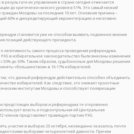
 в результате их управления в стране сегодня отмечается
ции до критически низкого уровня в 51%. Это самый низкий
граждан Молдовы за последние 10 лет. Основная причина –
щий 60% и дискредитирующий евроинтеграцию и негативно
ферендум становится уже не способом выявить подлинное мнение
ния позиций действующего президента.
то легитимность самого процесса проведения референдума.
 PAS в избирательное законодательство были внесены изменения
 с 50% до 30%. Таким образом, судьбоносные для Молдовы решения
риняты «большинством» в 16-17% избирателей.
 том, что данный референдум действительно способен объединить
ичество избирателей. Как следствие, это снижает крохотные
тическим институтам Молдовы и способствует поляризации
и предстоящих выборов и референдума те откровенно
использует власть и подконтрольная ей Центральная
з 12 членов представляют правящую партию PAS.
нять участие в выборах 20 октября, неожиданно оказалось почти
езидентскими выборами четырехлетней давности. Причем