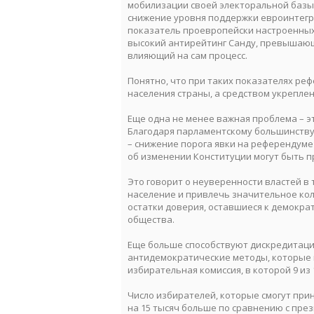
мобилизации своей электоральной базы:
снижение уровня поддержки евроинтегра
показатель проевропейски настроенных 
высокий антирейтинг Санду, превышаю
влияющий на сам процесс.
Понятно, что при таких показателях ре
населения страны, а средством укрепле
Еще одна не менее важная проблема – э
Благодаря парламентскому большинству
– снижение порога явки на референдуме
об изменении Конституции могут быть п
Это говорит о неуверенности властей в
население и привлечь значительное кол
остатки доверия, оставшиеся к демокра
общества.
Еще больше способствуют дискредитаци
антидемократические методы, которые 
избирательная комиссия, в которой 9 и
Число избирателей, которые смогут при
на 15 тысяч больше по сравнению с пр