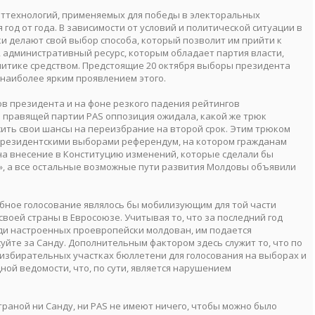
ттехнологий, применяемых для победы в электоральных
 год от года. В зависимости от условий и политической ситуации в
ки делают свой выбор способа, который позволит им прийти к
о, административный ресурс, которым обладает партия власти,
литике средством. Предстоящие 20 октября выборы президента
 наиболее ярким проявлением этого.
в президента и на фоне резкого падения рейтингов
 правящей партии PAS оппозиция ожидала, какой же трюк
сить свои шансы на переизбрание на второй срок. Этим трюком
 президентскими выборами референдум, на котором гражданам
 на внесение в Конституцию изменений, которые сделали бы
, а все остальные возможные пути развития Молдовы объявили
добное голосование являлось бы мобилизующим для той части
воей страны в Евросоюзе. Учитывая то, что за последний год
ди настроенных проевропейски молдован, им подается
осуйте за Санду. Дополнительным фактором здесь служит то, что по
избирательных участках бюллетени для голосования на выборах и
ой ведомости, что, по сути, является нарушением
траной ни Санду, ни PAS не имеют ничего, чтобы можно было