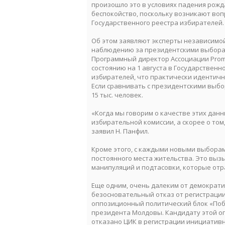
произошло это в условиях падения рожд
беспокойство, поскольку возникают воп
Государственного реестра избирателей.
Об этом заявляют эксперты независимой
наблюдению за президентскими выбора
Программный директор Ассоциации Promo
состоянию на 1 августа в Государственн
избирателей, что практически идентич
Если сравнивать с президентскими выбор
15 тыс. человек.
«Когда мы говорим о качестве этих дан
избирательной комиссии, а скорее о том
заявил Н. Панфил.
Кроме этого, с каждыми новыми выборам
постоянного места жительства. Это выз
манипуляций и подтасовки, которые отр
Eще одним, очень далеким от демократ
безосновательный отказ от регистраци
оппозиционный политический блок «Поб
президента Молдовы. Кандидату этой о
отказано ЦИК в регистрации инициатив