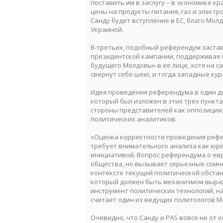
поставить им в заслугу – в экономике к
цены на продукты питания, газ и элек
Санду будет вступление в ЕС, благо Мол
Украиной.
В-третьих, подобный референдум застав
президентской кампании, поддерживая С
будущего Молдовы» в ее лице, хотя на са
свернут себе шею, и тогда западные кур
Идея проведения референдума в один де
который был изложен в этих трех пункт
стороны представителей как оппозиции, 
политических аналитиков.
«Оценка корректности проведения рефе
требует внимательного анализа как юрид
инициативой. Вопрос референдума о евр
общества, но вызывает серьезные сомне
контексте текущей политической обстан
который должен быть механизмом выраж
инструмент политических технологий, н
считает один из ведущих политологов М
Очевидно, что Санду и PAS вовсе не от