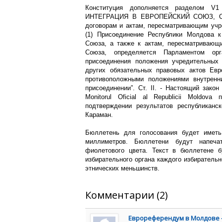
Конституция дополняется разделом V1
ИНТЕГРАЦИЯ В ЕВРОПЕЙСКИЙ СОЮЗ, Ст. 
договорам и актам, пересматривающим учр
(1) Присоединение Республики Молдова к
Союза, а также к актам, пересматривающ
Союза, определяется Парламентом орг
присоединения положения учредительных 
других обязательных правовых актов Евр
противоположными положениями внутренн
присоединении”. Ст. II. - Настоящий зако
Monitorul Oficial al Republicii Moldova
подтверждении результатов республиканс
Караман.
Бюллетень для голосования будет имет
миллиметров. Бюллетени будут напеча
фиолетового цвета. Текст в бюллетене 
избирательного органа каждого избирательн
этнических меньшинств.
Комментарии (2)
Еврореферендум в Молдове 