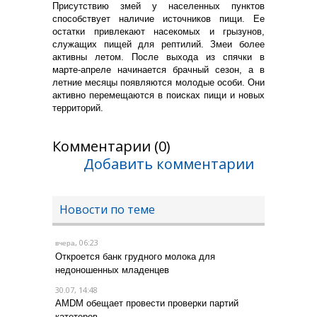
Присутствию змей у населенных пунктов
способствует наличие источников пищи. Ее
остатки привлекают насекомых и грызунов,
служащих пищей для рептилий. Змеи более
активны летом. После выхода из спячки в
марте-апреле начинается брачный сезон, а в
летние месяцы появляются молодые особи. Они
активно перемещаются в поисках пищи и новых
территорий.
Комментарии (0)
Добавить комментарии
Новости по теме
, 06:23
вчера
Откроется банк грудного молока для
недоношенных младенцев
30.07, 14:48
AMDM обещает провести проверки партий
катетеров