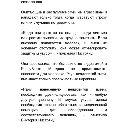
сказала она.
Обитающие в республике змеи не агрессивны и
нападают только тогда, когда чувствуют угрозу
или их случайно потревожили.
«Когда они греются на солнце, среди листьев
или растительности, их трудно заметить. Если
внезапно появляется человек, и змея не
успевает отступить, она может отреагировать
защитным укусом», - пояснила Нистряну.
Она рассказала, что большинство видов змей в
Республике Молдова не представляют
опасности для человека. Укус неядовитой змеи
вызывает только поверхностные царапины.
«Рану, нанесенную неядовитой змеей,
необходимо дезинфицировать, как и любую
другую царапину. В случае укуса гадюки
необходимо срочно обратиться за медицинской
помощью для обследования и
соответствующего лечения», - отметила
Виктория Нистряну.