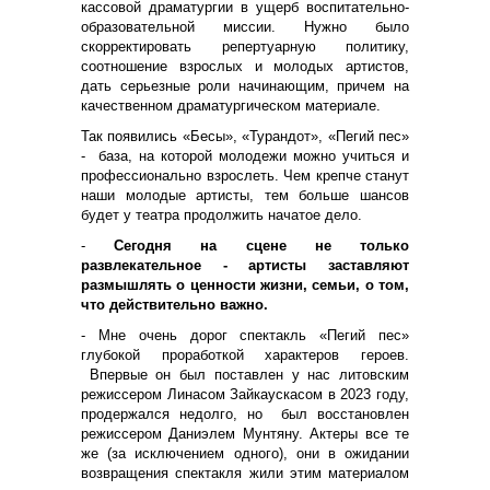
кассовой драматургии в ущерб воспитательно-
образовательной миссии. Нужно было
скорректировать репертуарную политику,
соотношение взрослых и молодых артистов,
дать серьезные роли начинающим, причем на
качественном драматургическом материале.
Так появились «Бесы», «Турандот», «Пегий пес»
- база, на которой молодежи можно учиться и
профессионально взрослеть. Чем крепче станут
наши молодые артисты, тем больше шансов
будет у театра продолжить начатое дело.
-
Сегодня на сцене не только
развлекательное - артисты заставляют
размышлять о ценности жизни, семьи, о том,
что действительно важно.
- Мне очень дорог спектакль «Пегий пес»
глубокой проработкой характеров героев.
Впервые он был поставлен у нас литовским
режиссером Линасом Зайкаускасом в 2023 году,
продержался недолго, но был восстановлен
режиссером Даниэлем Мунтяну. Актеры все те
же (за исключением одного), они в ожидании
возвращения спектакля жили этим материалом