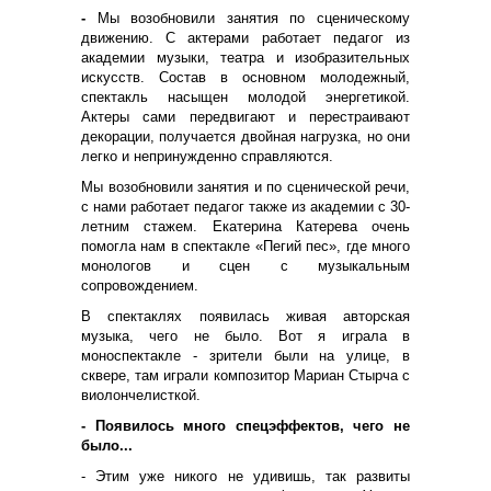
-
Мы возобновили занятия по сценическому
движению. С актерами работает
педагог из
академии музыки, театра и изобразительных
искусств. Состав в основном молодежный,
спектакль насыщен молодой энергетикой.
Актеры сами передвигают и перестраивают
декорации, получается двойная нагрузка, но они
легко и непринужденно справляются.
Мы возобновили занятия и по сценической речи,
с нами работает педагог также из академии с 30-
летним стажем. Екатерина Катерева очень
помогла нам в спектакле «Пегий пес», где много
монологов и сцен с музыкальным
сопровождением.
В спектаклях появилась живая авторская
музыка, чего не было. Вот я играла в
моноспектакле - зрители были на улице, в
сквере, там играли композитор Мариан Стырча с
виолончелисткой.
- Появилось много спецэффектов, чего не
было...
- Этим уже никого не удивишь, так развиты