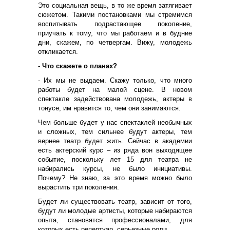
Это социальная вещь, в то же время затягивает
сюжетом. Такими постановками мы стремимся
воспитывать подрастающее поколение,
приучать к тому, что мы работаем и в будние
дни, скажем, по четвергам. Вижу, молодежь
откликается.
- Что скажете о планах?
- Их мы не выдаем. Скажу только, что много
работы будет на малой сцене. В новом
спектакле задействована молодежь, актеры в
тонусе, им нравится то, чем они занимаются.
Чем больше будет у нас спектаклей необычных
и сложных, тем сильнее будут актеры, тем
вернее театр будет жить. Сейчас в академии
есть актерский курс – из ряда вон выходящее
событие, поскольку лет 15 для театра не
набирались курсы, не было инициативы.
Почему? Не знаю, за это время можно было
вырастить три поколения.
Будет ли существовать театр, зависит от того,
будут ли молодые артисты, которые набираются
опыта, становятся профессионалами, для
которых есть репертуар, серьезные роли.