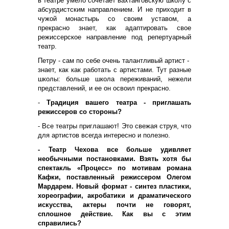
в театре умело сочетает вахтанговскую школу с
абсурдистским направлением. И не приходит в
чужой монастырь со своим уставом, а
прекрасно знает, как адаптировать свое
режиссерское направление под репертуарный
театр.
Петру - сам по себе очень талантливый артист -
знает, как как работать с артистами. Тут разные
школы: больше школа переживаний, нежели
представлений, и ее он освоил прекрасно.
-
Традиция вашего театра - приглашать
режиссеров со стороны?
- Все театры приглашают! Это свежая струя, что
для артистов всегда интересно и полезно.
- Театр Чехова все больше удивляет
необычными постановками. Взять хотя бы
спектакль «Процесс» по мотивам романа
Кафки, поставленный режиссером Олегом
Мардарем. Новый формат - синтез пластики,
хореографии, акробатики и драматического
искусства, актеры почти не говорят,
сплошное действие. Как вы с этим
справились?