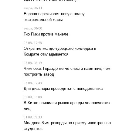
, 06:11
вчера
Европа переживает новую волну
экстремальной жары
, 06:00
вчера
Гио Пики против манеле
05.08, 17:58
Открытие молдо-турецкого колледжа в
Комрате откладывается
03.08, 08:19
Чимпоеш: Гораздо легче снести памятник, чем
построить завод
03.08, 07:43
Дни диаспоры проводятся с понедельника
03.08, 06:00
В Китае появился рынок аренды человеческих
лиц
01.08, 09:33
Молдова бьет рекорды по приему иностранных
студентов