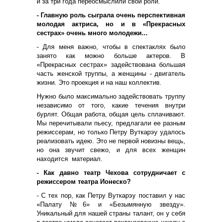
и за три года переосмыслили свои роли.
- Главную роль сыграла очень перспективная
молодая актриса, но и в «Прекрасных
сестрах» очень много молодежи...
- Для меня важно, чтобы в спектаклях было
занято как можно больше актеров. В
«Прекрасных сестрах» задействована большая
часть женской труппы, а женщины - двигатель
жизни. Это проекция и на наш коллектив.
Нужно было максимально задействовать труппу
независимо от того, какие течения внутри
бурлят. Общая работа, общая цель сплачивают.
Мы перечитывали пьесу, предлагали ее разным
режиссерам, но только Петру Вуткарэу удалось
реализовать идею. Это не первой новизны вещь,
но она звучит свежо, и для всех женщин
находится материал.
- Как давно театр Чехова сотрудничает с
режиссером театра Ионеско?
- С тех пор, как Петру Вуткарэу поставил у нас
«Палату №6» и «Безымянную звезду».
Уникальный для нашей страны талант, он у себя