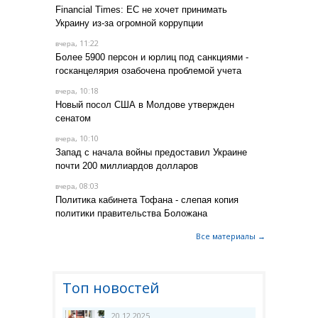
Financial Times: ЕС не хочет принимать
Украину из-за огромной коррупции
, 11:22
вчера
Более 5900 персон и юрлиц под санкциями -
госканцелярия озабочена проблемой учета
, 10:18
вчера
Новый посол США в Молдове утвержден
сенатом
, 10:10
вчера
Запад с начала войны предоставил Украине
почти 200 миллиардов долларов
, 08:03
вчера
Политика кабинета Тофана - слепая копия
политики правительства Боложана
Все материалы →
Топ новостей
20.12.2025