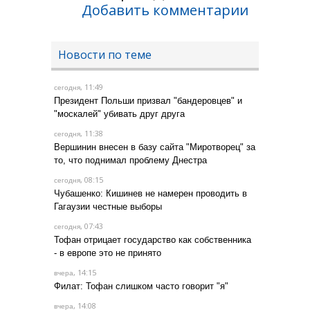
Добавить комментарии
Новости по теме
, 11:49
сегодня
Президент Польши призвал "бандеровцев" и
"москалей" убивать друг друга
, 11:38
сегодня
Вершинин внесен в базу сайта "Миротворец" за
то, что поднимал проблему Днестра
, 08:15
сегодня
Чубашенко: Кишинев не намерен проводить в
Гагаузии честные выборы
, 07:43
сегодня
Тофан отрицает государство как собственника
- в европе это не принято
, 14:15
вчера
Филат: Тофан слишком часто говорит "я"
, 14:08
вчера