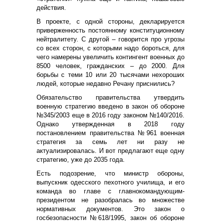
действия.
В проекте, с одной стороны, декларируется
приверженность постоянному конституционному
нейтралитету. С другой – говорится про угрозы
со всех сторон, с которыми надо бороться, для
чего намерены увеличить контингент военных до
8500 человек, гражданских – до 2000. Для
борьбы с теми 10 или 20 тысячами нехороших
людей, которые недавно Речану приснились?
Обязательство правительства утвердить
военную стратегию введено в закон об обороне
№345/2003 еще в 2016 году законом №140/2016.
Однако утвержденная в 2018 году
постановлением правительства №961 военная
стратегия за семь лет ни разу не
актуализировалась. И вот предлагают еще одну
стратегию, уже до 2035 года.
Есть подозрение, что министр обороны,
выпускник одесского пехотного училища, и его
команда во главе с главнокомандующим-
президентом не разобралась во множестве
нормативных документов. Это закон о
госбезопасности №618/1995, закон об обороне