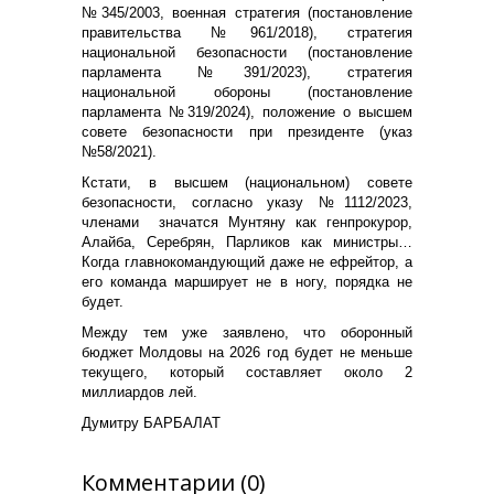
№345/2003, военная стратегия (постановление
правительства №961/2018), стратегия
национальной безопасности (постановление
парламента №391/2023), стратегия
национальной обороны (постановление
парламента №319/2024), положение о высшем
совете безопасности при президенте (указ
№58/2021).
Кстати, в высшем (национальном) совете
безопасности, согласно указу №1112/2023,
членами
значатся Мунтяну как генпрокурор,
Алайба, Серебрян, Парликов как министры…
Когда главнокомандующий даже не ефрейтор, а
его команда марширует не в ногу, порядка не
будет.
Между тем уже заявлено, что оборонный
бюджет Молдовы на 2026 год будет не меньше
текущего, который составляет около 2
миллиардов лей.
Думитру БАРБАЛАТ
Комментарии (0)