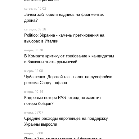
, 10:03
сегодня
Зачем заблюрили надпись на фрагментах
дрона?
, 08:38
сегодня
Politico: Украина - камень преткновения на
выборах в Италии
, 18:38
вчера
В Комрате критикуют требование к кандидатам
в башканы знать румынский
, 12:08
вчера
Чубашенко: Дорогой газ - налог на русофобию
режима Санду-Тофана
, 10:56
вчера
Кадровые потери PAS: отряд не заметит
потери бойцов?
, 07:07
вчера
Средние расходы европейцев на поддержку
Украины выросли
, 07:00
вчера