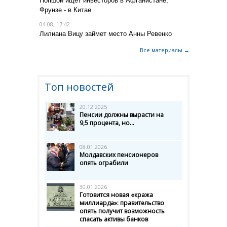
Попшой ищет инвесторов в Афганистане,
Фрунзе - в Китае
04.08, 17:42
Лилиана Вицу займет место Анны Ревенко
Все материалы →
Топ новостей
20.12.2025
Пенсии должны вырасти на
9,5 процента, но...
08.01.2026
Молдавских пенсионеров
опять ограбили
30.01.2026
Готовится новая «кража
миллиарда»: правительство
опять получит возможность
спасать активы банков