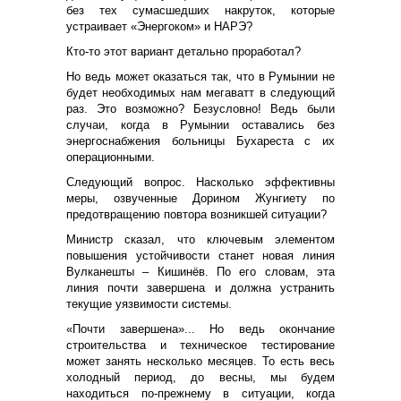
без тех сумасшедших накруток, которые
устраивает «Энергоком» и НАРЭ?
Кто-то этот вариант детально проработал?
Но ведь может оказаться так, что в Румынии не
будет необходимых нам мегаватт в следующий
раз. Это возможно? Безусловно! Ведь были
случаи, когда в Румынии оставались без
энергоснабжения больницы Бухареста с их
операционными.
Следующий вопрос. Насколько эффективны
меры, озвученные Дорином Жунгиету по
предотвращению повтора возникшей ситуации?
Министр сказал, что ключевым элементом
повышения устойчивости станет новая линия
Вулканешты – Кишинёв. По его словам, эта
линия почти завершена и должна устранить
текущие уязвимости системы.
«Почти завершена»... Но ведь окончание
строительства и техническое тестирование
может занять несколько месяцев. То есть весь
холодный период, до весны, мы будем
находиться по-прежнему в ситуации, когда