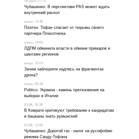
, 07:25
сегодня
Чубашенко: В перспективе PAS может ждать
внутренний раскол
, 16:48
вчера
Платон: Тофан спасает от тюрьмы своего
партнера Плахотнюка
, 14:00
вчера
ЛДПМ обвинила власти в обмане примаров и
шантаже регионов
, 10:03
вчера
Зачем заблюрили надпись на фрагментах
дрона?
, 08:38
вчера
Politico: Украина - камень преткновения на
выборах в Италии
05.08, 18:38
В Комрате критикуют требование к кандидатам
в башканы знать румынский
05.08, 12:08
Чубашенко: Дорогой газ - налог на русофобию
режима Санду-Тофана