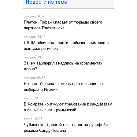
Новости по теме
, 16:48
сегодня
Платон: Тофан спасает от тюрьмы своего
партнера Плахотнюка
, 14:00
сегодня
ЛДПМ обвинила власти в обмане примаров и
шантаже регионов
, 10:03
сегодня
Зачем заблюрили надпись на фрагментах
дрона?
, 08:38
сегодня
Politico: Украина - камень преткновения на
выборах в Италии
, 18:38
вчера
В Комрате критикуют требование к кандидатам
в башканы знать румынский
, 12:08
вчера
Чубашенко: Дорогой газ - налог на русофобию
режима Санду-Тофана