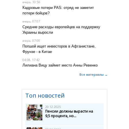
, 10:56
вчера
Кадровые потери PAS: отряд не заметит
потери бойцов?
, 07:07
вчера
Средние расходы европейцев на поддержку
Украины выросли
, 07:00
вчера
Попшой ищет инвесторов в Афганистане,
Фрунзе - в Китае
04.08, 17:42
Лилиана Вицу займет место Анны Ревенко
Все материалы →
Топ новостей
20.12.2025
Пенсии должны вырасти на
9,5 процента, но...