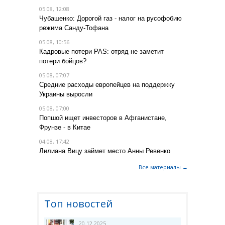
05.08, 12:08
Чубашенко: Дорогой газ - налог на русофобию
режима Санду-Тофана
05.08, 10:56
Кадровые потери PAS: отряд не заметит
потери бойцов?
05.08, 07:07
Средние расходы европейцев на поддержку
Украины выросли
05.08, 07:00
Попшой ищет инвесторов в Афганистане,
Фрунзе - в Китае
04.08, 17:42
Лилиана Вицу займет место Анны Ревенко
Все материалы →
Топ новостей
20.12.2025