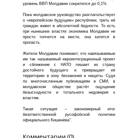
уровень ВВП Молдавии сократился до 0,1%.
Пока молдавское руководство разглагольствует
о «европейском будущем» республики, треть её
граждан живет в абсолютной бедности. То есть
при нынешних властях экономика Молдавии не
просто топчется на месте, она катится в
пропасть.
Жители Молдавии понимают, что навязываемые
им так называемый евроинтеграционный проект
и сближение с НАТО лишает их страну
достойного будущего и превращает её
территорию в зону беззакония и нищеты. Судя
по многочисленным публикациям в СМИ, в
молдавском обществе растёт ощущение
безысходности и тотального недоверия к
властям.
Такая ситуация – закономерный итог
безответственной русофобской политики
официального Кишинёва".
Комментарии (0)