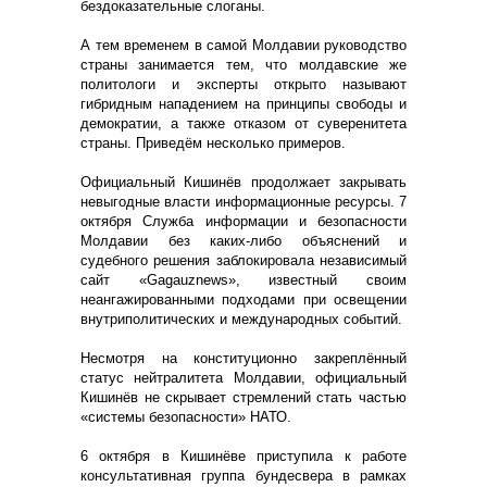
бездоказательные слоганы.
А тем временем в самой Молдавии руководство
страны занимается тем, что молдавские же
политологи и эксперты открыто называют
гибридным нападением на принципы свободы и
демократии, а также отказом от суверенитета
страны. Приведём несколько примеров.
Официальный Кишинёв продолжает закрывать
невыгодные власти информационные ресурсы. 7
октября Служба информации и безопасности
Молдавии без каких-либо объяснений и
судебного решения заблокировала независимый
сайт «Gagauznews», известный своим
неангажированными подходами при освещении
внутриполитических и международных событий.
Несмотря на конституционно закреплённый
статус нейтралитета Молдавии, официальный
Кишинёв не скрывает стремлений стать частью
«системы безопасности» НАТО.
6 октября в Кишинёве приступила к работе
консультативная группа бундесвера в рамках