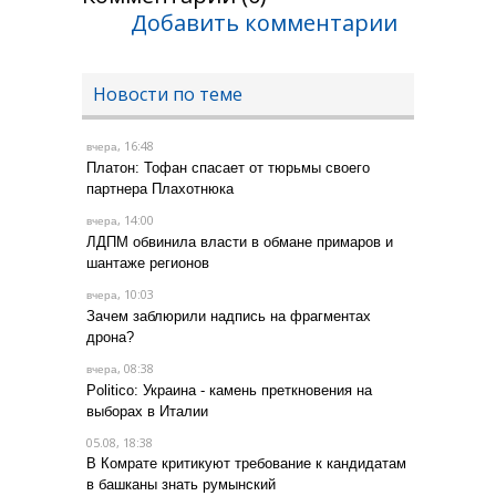
Добавить комментарии
Новости по теме
, 16:48
вчера
Платон: Тофан спасает от тюрьмы своего
партнера Плахотнюка
, 14:00
вчера
ЛДПМ обвинила власти в обмане примаров и
шантаже регионов
, 10:03
вчера
Зачем заблюрили надпись на фрагментах
дрона?
, 08:38
вчера
Politico: Украина - камень преткновения на
выборах в Италии
05.08, 18:38
В Комрате критикуют требование к кандидатам
в башканы знать румынский