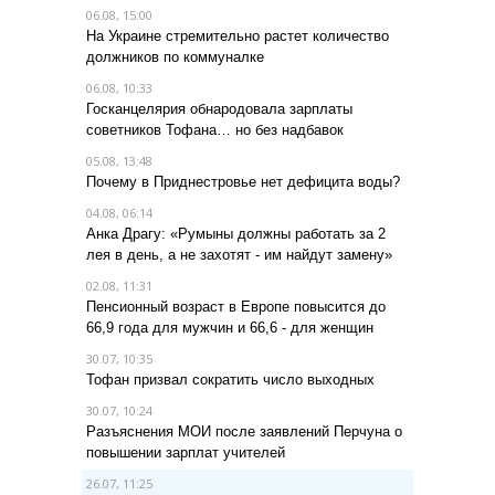
06.08, 15:00
На Украине стремительно растет количество
должников по коммуналке
06.08, 10:33
Госканцелярия обнародовала зарплаты
советников Тофана… но без надбавок
05.08, 13:48
Почему в Приднестровье нет дефицита воды?
04.08, 06:14
Анка Драгу: «Румыны должны работать за 2
лея в день, а не захотят - им найдут замену»
02.08, 11:31
Пенсионный возраст в Европе повысится до
66,9 года для мужчин и 66,6 - для женщин
30.07, 10:35
Тофан призвал сократить число выходных
30.07, 10:24
Разъяснения МОИ после заявлений Перчуна о
повышении зарплат учителей
26.07, 11:25