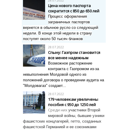
28.07.2022
Цена нового паспорта
сократится с 850 до 650 лей
Процесс оформления
заграничных паспортов
вернется в обычное русло со следующей
недели. В конце этой недели в страну
поступят около 50 тысяч бланков
28.07.2022
Спыну: Газпром становится
все менее надежным
Возможное расторжение
контракта с Газпромом из-за
невыполнения Молдовой одного из
положений договора о проведении аудита на
"Молдовагаз" создает...
28.07.2022
179 человекам увеличены
пособия с 950 до 1250 лей
Среди них
участники Второй
мировой войны, бывшие узники
фашистских концлагерей, гетто, созданных
фашистской Германией и ее союзниками