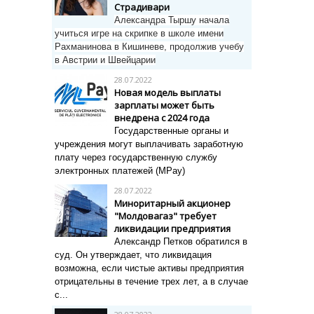
Страдивари
Александра Тыршу начала
учиться игре на скрипке в школе имени
Рахманинова в Кишиневе, продолжив учебу
в Австрии и Швейцарии
28.07.2022
Новая модель выплаты
зарплаты может быть
внедрена с 2024 года
Государственные органы и
учреждения могут выплачивать заработную
плату через государственную службу
электронных платежей (MPay)
28.07.2022
Миноритарный акционер
"Молдовагаз" требует
ликвидации предприятия
Александр Петков обратился в
суд. О
н утверждает, что ликвидация
возможна, если чистые активы предприятия
отрицательны в течение трех лет, а в случае
с...