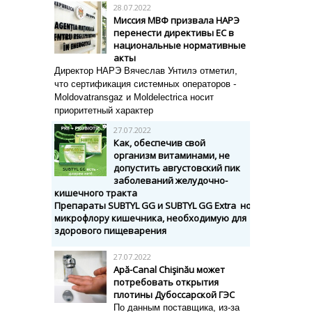
28.07.2022
Миссия МВФ призвала НАРЭ
перенести директивы ЕС в
национальные нормативные
акты
Директор НАРЭ Вячеслав Унтилэ отметил,
что сертификация системных операторов -
Moldovatransgaz и Moldelectrica носит
приоритетный характер
27.07.2022
Как, обеспечив свой
организм витаминами, не
допустить августовский пик
заболеваний желудочно-
кишечного тракта
Препараты
SUBTYL
GG
и
SUBTYL
GG
Extra
нормализуют
микрофлору кишечника, необходимую для
здорового пищеварения
27.07.2022
Apă-Canal Chişinău может
потребовать открытия
плотины Дубоссарской ГЭС
По данным поставщика, из-за