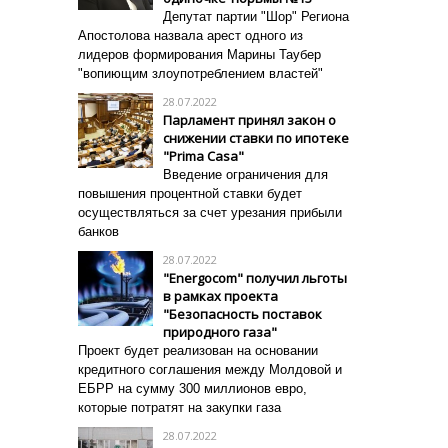
Депутат партии "Шор" Региона
Апостолова назвала арест одного из
лидеров формирования Марины Таубер
"вопиющим злоупотреблением властей"
28.07.2022
Парламент принял закон о
снижении ставки по ипотеке
"Prima Casa"
Введение ограничения для
повышения процентной ставки
будет
осуществляться за счет урезания прибыли
банков
28.07.2022
"Energocom" получил льготы
в рамках проекта
"Безопасность поставок
природного газа"
Проект будет реализован на основании
кредитного соглашения между Молдовой и
ЕБРР на сумму 300 миллионов евро,
которые потратят на закупки газа
28.07.2022