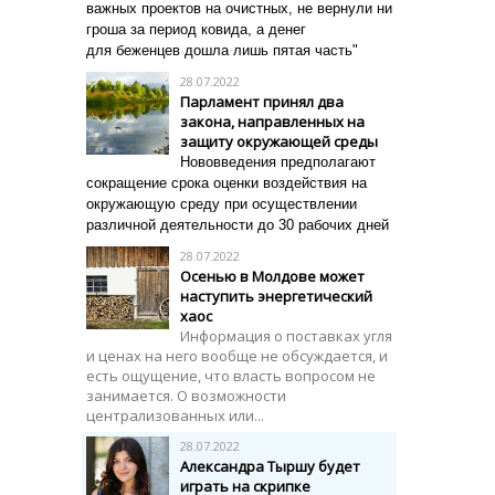
важных проектов на очистных, не вернули ни
гроша за период ковида, а денег
для
беженцев дошла лишь пятая часть"
28.07.2022
Парламент принял два
закона, направленных на
защиту окружающей среды
Нововведения предполагают
сокращение срока оценки воздействия на
окружающую среду при осуществлении
различной деятельности до 30 рабочих дней
28.07.2022
Осенью в Молдове может
наступить энергетический
хаос
Информация о поставках угля
и ценах на него вообще не обсуждается, и
есть ощущение, что власть вопросом не
занимается. О возможности
централизованных или...
28.07.2022
Александра Тыршу будет
играть на скрипке