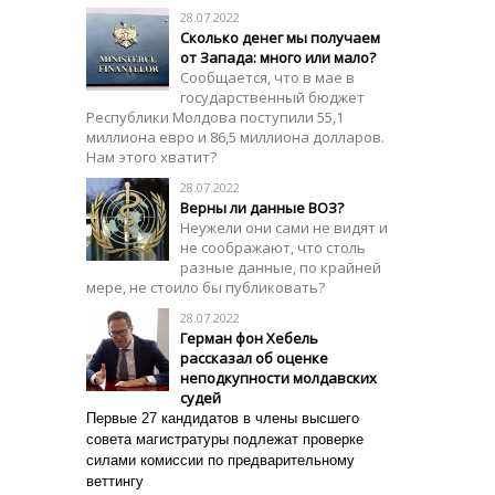
28.07.2022
Сколько денег мы получаем
от Запада: много или мало?
Сообщается, что в мае в
государственный бюджет
Республики Молдова поступили 55,1
миллиона евро и 86,5 миллиона долларов.
Нам этого хватит?
28.07.2022
Верны ли данные ВОЗ?
Неужели они сами не видят и
не соображают, что столь
разные данные, по крайней
мере, не стоило бы публиковать?
28.07.2022
Герман фон Хебель
рассказал об оценке
неподкупности молдавских
судей
Первые 27 кандидатов в члены высшего
совета магистратуры подлежат проверке
силами комиссии по предварительному
веттингу