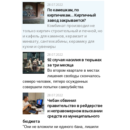
28.07.2022
По камешкам, по
кирпичикам… Кирпичный
завод закрывается?
Комбинат производил не
только кирпич строительный и печной, но
и кафель для каминов, керамзит и
минвату, сантехкабины, керамику для
кухни и сувениры
28.07.2022
92 случая насилия в тюрьмах
за три месяца
Во втором квартале в местах
лишения свободы скончалось
семеро человек, пятеро осужденных
совершили попытки самоубийства
28.07.2022
Чебан обвинил
правительство в рейдерстве
и неправомерном взыскании
средств из муниципального
бюджета
"Они не вложили ни единого бана, лишили