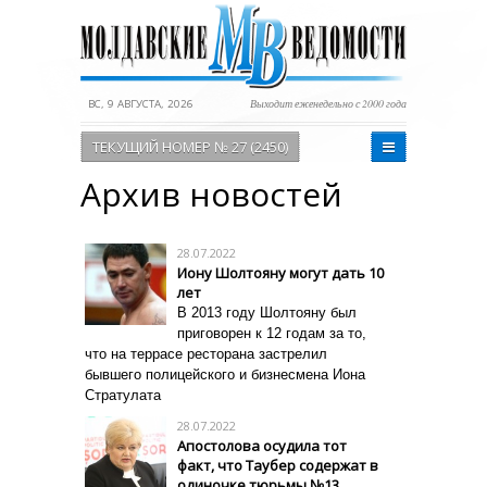
ВС, 9 АВГУСТА, 2026
Выходит еженедельно с 2000 года
ТЕКУЩИЙ НОМЕР № 27 (2450)
Архив новостей
28.07.2022
Иону Шолтояну могут дать 10
лет
В 2013 году Шолтояну был
приговорен к 12 годам за то,
что на террасе ресторана застрелил
бывшего полицейского и бизнесмена Иона
Стратулата
28.07.2022
Апостолова осудила тот
факт, что Таубер содержат в
одиночке тюрьмы №13