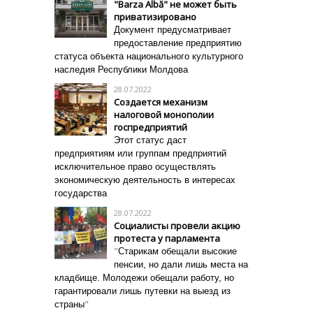
"Barza Albă" не может быть
приватизировано
Документ предусматривает
предоставление предприятию
статуса объекта национального культурного
наследия Республики Молдова
28.07.2022
Создается механизм
налоговой монополии
госпредприятий
Этот статус даст
предприятиям или группам предприятий
исключительное право осуществлять
экономическую деятельность в интересах
государства
28.07.2022
Социалисты провели акцию
протеста у парламента
"
Старикам обещали высокие
пенсии, но дали лишь места на
кладбище. Молодежи обещали работу, но
гарантировали лишь путевки на выезд из
"
страны