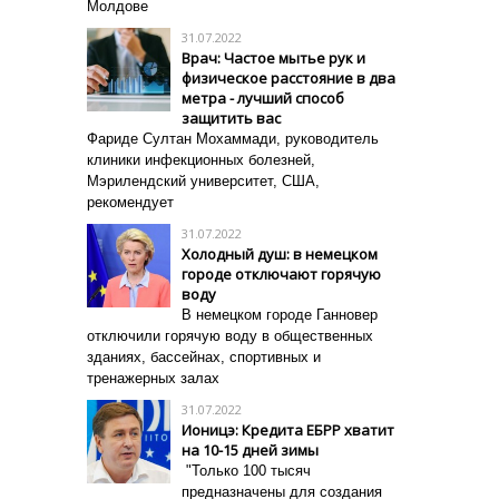
Молдове
31.07.2022
Врач: Частое мытье рук и
физическое расстояние в два
метра - лучший способ
защитить вас
Фариде Султан Мохаммади, руководитель
клиники инфекционных болезней,
Мэрилендский университет, США,
рекомендует
31.07.2022
Холодный душ: в немецком
городе отключают горячую
воду
В немецком городе Ганновер
отключили горячую воду в общественных
зданиях, бассейнах, спортивных и
тренажерных залах
31.07.2022
Ионицэ: Кредита ЕБРР хватит
на 10-15 дней зимы
"Только 100 тысяч
предназначены для создания