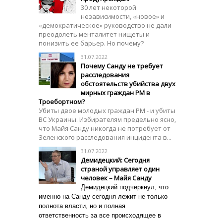
30 лет некоторой
независимости, «новое» и
«демократическое» руководство не дали
преодолеть менталитет нищеты и
понизить ее барьер. Но почему?
31.07.2022
Почему Санду не требует
расследования
обстоятельств убийства двух
мирных граждан РМ в
Троебортном?
Убиты двое молодых граждан РМ - и убиты
ВС Украины. Избирателям предельно ясно,
что Майя Санду никогда не потребует от
Зеленского расследования инцидента в...
31.07.2022
Демидецкий: Сегодня
страной управляет один
человек – Майя Санду
Демидецкий подчеркнул, что
именно на Санду сегодня лежит не только
полнота власти, но и полная
ответственность за все происходящее в