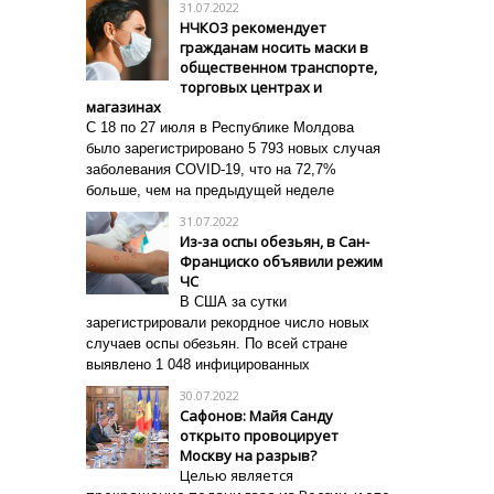
31.07.2022
НЧКОЗ рекомендует
гражданам носить маски в
общественном транспорте,
торговых центрах и
магазинах
C 18 по 27 июля в Республике Молдова
было зарегистрировано 5 793 новых случая
заболевания COVID-19, что на 72,7%
больше, чем на предыдущей неделе
31.07.2022
Из-за оспы обезьян, в Сан-
Франциско объявили режим
ЧС
В США за сутки
зарегистрировали рекордное число новых
случаев оспы обезьян. По всей стране
выявлено 1 048 инфицированных
30.07.2022
Сафонов: Майя Санду
открыто провоцирует
Москву на разрыв?
Целью является