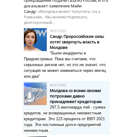
прекращение подачи газа из России, и это
доказывает заявление Майи
Санду:
«Молдова может покупать газ у
Румынии... Мы можем подписать
долгосрочный...
30.07.2022
Санду: Пророссийские силы
хотят свергнуть власть в
Молдове
"Были инциденты в
Приднестровье. Пока мы считаем, что
серьезных рисков нет, но это не значит, что
ситуация не может измениться через месяц
или два"
30.07.2022
Молдова со всеми своими
потрохами давно
принадлежит кредиторам
297,5 миллиарда лей - сумма
кредитов, не возвращенных неизвестным
кредиторам. Это 123 процента от ВВП 2021
года. Эти
постоянные долги предприятий
неизвестным...