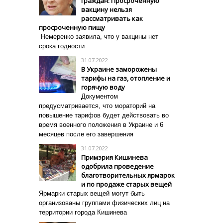
граждан: Просроченную
вакцину нельзя
рассматривать как
просроченную пищу
Немеренко заявила, что у вакцины нет
срока годности
31.07.2022
В Украине заморожены
тарифы на газ, отопление и
горячую воду
Документом
предусматривается, что мораторий на
повышение тарифов будет действовать во
время военного положения в Украине и 6
месяцев после его завершения
31.07.2022
Примэрия Кишинева
одобрила проведение
благотворительных ярмарок
и по продаже старых вещей
Ярмарки старых вещей могут быть
организованы группами физических лиц на
территории города Кишинева