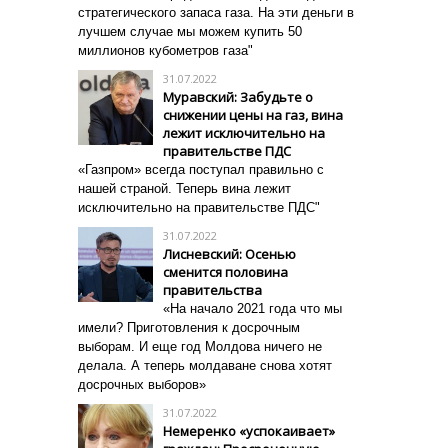
стратегического запаса газа. На эти деньги в
лучшем случае мы можем купить 50
миллионов кубометров газа"
31.07.2022
Муравский: Забудьте о
снижении цены на газ, вина
лежит исключительно на
правительстве ПДС
«Газпром» всегда поступал правильно с
нашей страной. Теперь вина лежит
исключительно на правительстве ПДС"
31.07.2022
Лисневский: Осенью
сменится половина
правительства
«
На начало 2021 года что мы
имели? Приготовления к досрочным
выборам. И еще год Молдова ничего не
делала. А теперь молдаване снова хотят
досрочных выборов
»
31.07.2022
Немеренко «успокаивает»