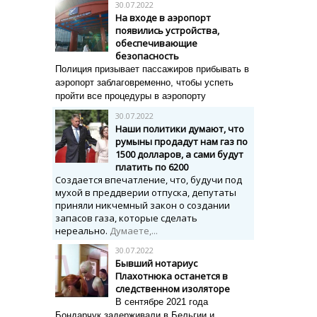
30.07.2022
На входе в аэропорт
появились устройства,
обеспечивающие
безопасность
Полиция призывает пассажиров прибывать в
аэропорт заблаговременно, чтобы успеть
пройти все процедуры в аэропорту
30.07.2022
Наши политики думают, что
румыны продадут нам газ по
1500 долларов, а сами будут
платить по 6200
Создается впечатление, что, будучи под
мухой в преддверии отпуска, депутаты
приняли никчемный закон о создании
запасов газа, которые сделать
нереально.
Думаете,...
30.07.2022
Бывший нотариус
Плахотнюка останется в
следственном изоляторе
В сентябре 2021 года
Бондарчук задерживали в Бельгии и