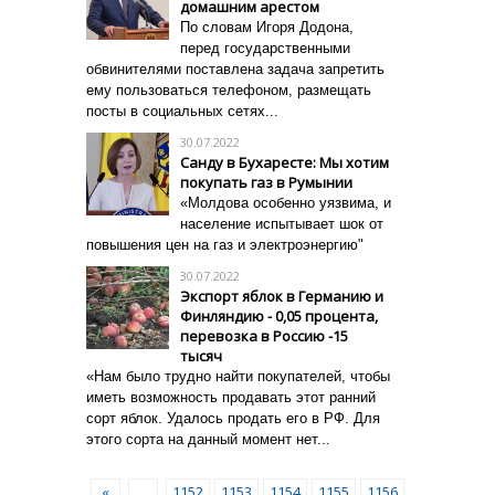
домашним арестом
По cловам Игоря Додона,
перед государственными
обвинителями поставлена задача запретить
ему пользоваться телефоном, размещать
посты в социальных сетях...
30.07.2022
Санду в Бухаресте: Мы хотим
покупать газ в Румынии
«Молдова особенно уязвима, и
население испытывает шок от
повышения цен на газ и электроэнергию"
30.07.2022
Экспорт яблок в Германию и
Финляндию - 0,05 процента,
перевозка в Россию -15
тысяч
«Нам было трудно найти покупателей, чтобы
иметь возможность продавать этот ранний
сорт яблок. Удалось продать его в РФ. Для
этого сорта на данный момент нет...
«
…
1152
1153
1154
1155
1156