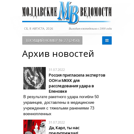
СБ, 8 АВГУСТА, 2026
Выходит еженедельно с 2000 года
ТЕКУЩИЙ НОМЕР № 27 (2450)
Архив новостей
31.07.2022
Россия пригласила экспертов
ООН и МККК для
расследования удара в
Еленовке
В результате ракетного удара погибли 50
украинцев, доставлены в медицинские
учреждения с тяжелыми ранениями 73
военнопленных
31.07.2022
Да, Карл, ты нас
предупреждал!