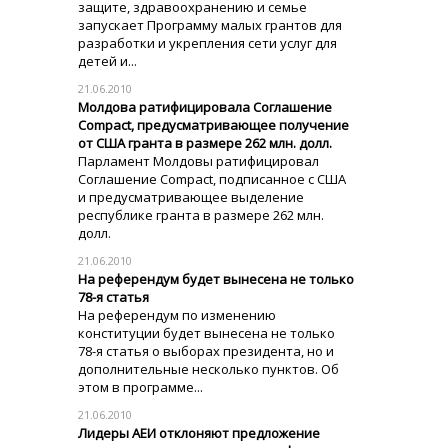
защите, здравоохранению и семье
запускает Программу малых грантов для
разработки и укрепления сети услуг для
детей и...
21.06.2010
Молдова ратифицировала Соглашение
Compact, предусматривающее получение
от США гранта в размере 262 млн. долл.
Парламент Молдовы ратифицировал
Соглашение Compact, подписанное с США
и предусматривающее выделение
республике гранта в размере 262 млн.
долл.
21.06.2010
На референдум будет вынесена не только
78-я статья
На референдум по изменению
конституции будет вынесена не только
78-я статья о выборах президента, но и
дополнительные несколько пунктов. Об
этом в программе...
21.06.2010
Лидеры АЕИ отклоняют предложение