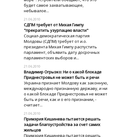
будет самое захватывающее,
небывалое...
21.06.2010
СДПМ требует от Михая Гимпу
"прекратить узурпацию власти"
Социал-демократическая партия
Молдовы (СДПМ) требует от и.о.
президента Михая Гимпу распустить
парламент, объявить дату досрочных
парламентских выборов и...
21.06.2010
Владимир Огрызко: Ни о какой блокаде
Приднестровья не может быть и речи
Украина признает Молдову как законную,
международно признанную державу, и ни
о какой блокаде Приднестровья не может
быть и речи, как и о его признании, -
считает...
21.06.2010
Примэрия Кишинева пытается решать
задачи благоустройства за счет самих
жильцов
Примэрия Кишинева пытается решить