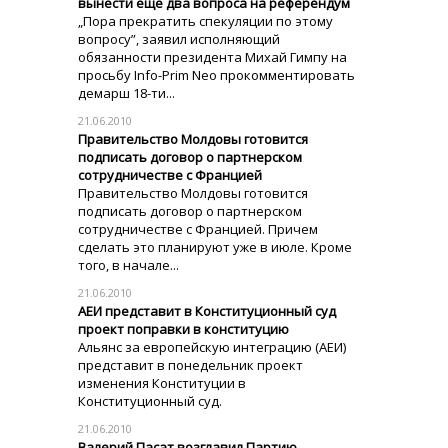
вынести еще два вопроса на референдум
„Пора прекратить спекуляции по этому
вопросу”, заявил исполняющий
обязанности президента Михай Гимпу на
просьбу Info-Prim Neo прокомментировать
демарш 18-ти...
21.06.2010
Правительство Молдовы готовится
подписать договор о партнерском
сотрудничестве с Францией
Правительство Молдовы готовится
подписать договор о партнерском
сотрудничестве с Францией. Причем
сделать это планируют уже в июле. Кроме
того, в начале...
21.06.2010
АЕИ представит в Конституционный суд
проект поправки в конституцию
Альянс за европейскую интеграцию (АЕИ)
представит в понедельник проект
изменения Конституции в
Конституционный суд.
21.06.2010
Валерий Пасат возглавил Партию