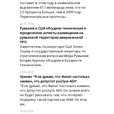
составит в этом году в номинальном
выражении 67,1 миллиарда леев, что на
2,5 процента больше, чем в 2009 году.
Первоначальные прогнозы...
22.06.2010
Румыния и США обсудили технические и
юридические аспекты размещения на
румынской территории американской
ПРО
Заместитель госсекретаря США Эллен
Тошер и государственный секретарь по
стратегическим вопросам МИДа Румынии
Богдан Ауреску обсудили в Бухаресте
технические...
22.06.2010
Урекян: "Я не думаю, что Филат настолько
наивен, что допустит роспуск АЕИ"
"Я не думаю, что Филат настолько наивен,
что допустит роспуск АЕИ. Он скорее всего
не будет рисковать тем, что потеряет
подержку такой партии как АНМ. Но еслу
иж...
22.06.2010