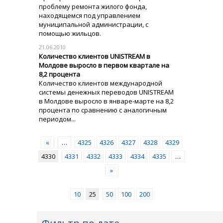
проблему ремонта жилого фонда,
находящемся под управлением
муниципальной администрации, с
помощью жильцов.
21.06.2010
Количество клиентов UNISTREAM в
Молдове выросло в первом квартале на
8,2 процента
Количество клиентов международной
системы денежных переводов UNISTREAM
в Молдове выросло в январе-марте на 8,2
процента по сравнению с аналогичным
периодом...
«
…
4325
4326
4327
4328
4329
4330
4331
4332
4333
4334
4335
…
»
10
25
50
100
200