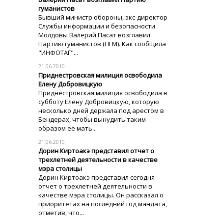
гуманистов
Бывший министр обороны, экс-директор
Службы информации и безопасности
Молдовы Валерий Пасат возглавил
Партию гуманистов (ПГМ). Как сообщила
"ИНФОТАГ"...
21.06.2010
Приднестровская милиция освободила
Елену Добровицкую
Приднестровская милиция освободила в
субботу Елену Добровицкую, которую
несколько дней держала под арестом в
Бендерах, чтобы вынудить таким
образом ее мать...
21.06.2010
Дорин Киртоакэ представил отчет о
трехлетней деятельности в качестве
мэра столицы
Дорин Киртоакэ представил сегодня
отчет о трехлетней деятельности в
качестве мэра столицы. Он рассказал о
приоритетах на последний год мандата,
отметив, что...