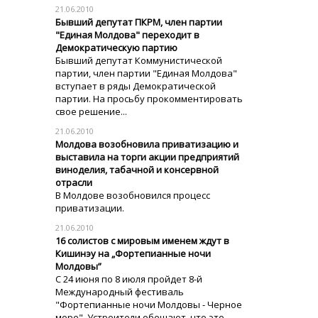
21.06.2010
Бывший депутат ПКРМ, член партии
"Единая Молдова" переходит в
Демократическую партию
Бывший депутат Коммунистической
партии, член партии "Единая Молдова"
вступает в ряды Демократической
партии. На просьбу прокомментировать
свое решение...
21.06.2010
Молдова возобновила приватизацию и
выставила на торги акции предприятий
виноделия, табачной и консервной
отрасли
В Молдове возобновился процесс
приватизации.
21.06.2010
16 солистов с мировым именем ждут в
Кишинэу на „Фортепианные ночи
Молдовы”
С 24 июня по 8 июля пройдет 8-й
Международный фестиваль
"Фортепианные ночи Молдовы - Черное
море". Устроители обещают, что это