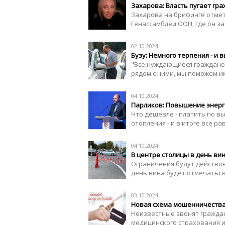
Захарова: Власть пугает гр
Захарова на брифинге отме
Генассамблеи ООН, где он з
02.10.2024
Бузу: Немного терпения - и 
"Все нуждающиеся граждане 
рядом с ними, мы поможем 
04.10.2024
Парликов: Повышение энерг
Что дешевле - платить по в
отопления - и в итоге все р
04.10.2024
В центре столицы в день ви
Ограничения будут действова
день вина будет отмечаться 
03.10.2024
Новая схема мошенничеств
Неизвестные звонят гражда
медицинского страхования и