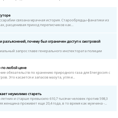
хуторе
ссарабии связана мрачная история. Старообрядцы-фанатики из
ах, расценивая приход переписчиков как...
и разъяснений, почему был ограничен доступ к смотровой
иальный запрос главе генерального инспектората полиции
з по любой цене
ие обязательств по хранению природного газа для Energocom с
ров. Это касается и запасов мазута, угля и...
жает неумолимо стареть
0-летних и старше превысило 610,7 тысячи человек против 598,3
я женщина проживет еще 20,4 года, в то время как мужчина -...