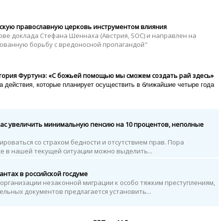
сскую православную церковь инструментом влияния
ове доклада Стефана Шеннаха (Австрия, SOC) и направлен на
ованную борьбу с вредоносной пропагандой"
тория Фуртунэ: «С божьей помощью мы сможем создать рай здесь»
а действия, которые планирует осуществить в ближайшие четыре года
час увеличить минимальную пенсию на 10 процентов, неполные
ироваться со страхом бедности и отсутствием прав. Пора
е в нашей текущей ситуации можно выделить...
антах в российской госдуме
организации незаконной миграции к особо тяжким преступлениям,
дельных документов предлагается установить...