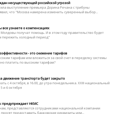
аждан несуществующей российской угрозой
тила выступление премьера Дорина Речана с трибуны
аявил, что "Москва намерена изменить суверенный выбор...
вы все узнаете о компенсациях
Молдовы получат помощь. И в этом году правительство будет
им пережить холодный период"
оэффективности - это снижение тарифов
ысоким тарифам или вложиться за свой счет в переделку системы
авно платить по высоким тарифам?
на движение транспорта будет закрыто
ть с 4 октября, в 16.00, до утра понедельника. XXIII национальный
5 и 6 октября
а: предупреждает НКМС
нам, представляются сотрудниками национальной компании
 просят предоставить банковские реквизиты или...