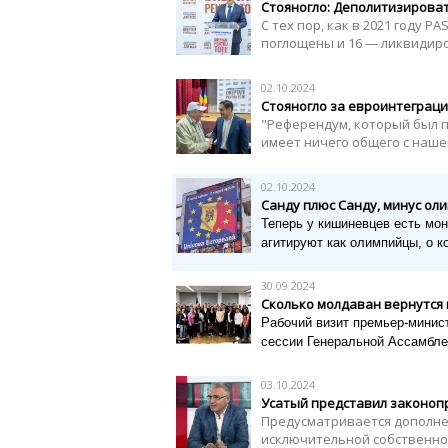
Стояногло: Деполитизирова
С тех пор, как в 2021 году 
поглощены и 16 — ликвидиро
02.10.2024
Стояногло за евроинтеграци
"Референдум, который был п
имеет ничего общего с наше
02.10.2024
Санду плюс Санду, минус ол
Теперь у кишиневцев есть мо
агитируют как олимпийцы, о ко
30.09.2024
Сколько молдаван вернутся 
Рабочий визит премьер-минист
сессии Генеральной Ассамбл
03.10.2024
Усатый представил законоп
Предусматривается дополнен
исключительной собственнос