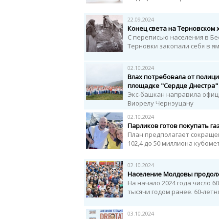
22.09.2024
Конец света на Терновском 
С переписью населения в Бе
Терновки закопали себя в ям
02.10.2024
Влах потребовала от полици
площадке "Сердце Днестра"
Экс-башкан направила офиц
Виорелу Чернэуцану
02.10.2024
Парликов готов покупать га
План предполагает сокращен
102,4 до 50 миллиона кубомет
02.10.2024
Население Молдовы продол
На начало 2024 года число 6
тысячи годом ранее. 60-летня
03.10.2024