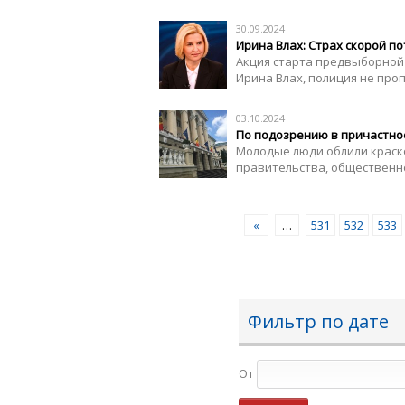
30.09.2024
Ирина Влах: Страх скорой п
Акция старта предвыборной 
Ирина Влах, полиция не пропу
03.10.2024
По подозрению в причастно
Молодые люди облили краск
правительства, общественн
«
…
531
532
533
Фильтр по дате
От