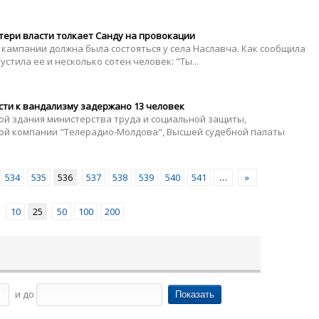
отери власти толкает Санду на провокации
кампании должна была состояться у села Наславча. Как сообщила
стила ее и несколько сотен человек: "Ты...
сти к вандализму задержано 13 человек
ой здания министерства труда и социальной защиты,
ой компании "Телерадио-Молдова", Высшей судебной палаты
534
535
536
537
538
539
540
541
…
»
10
25
50
100
200
и до