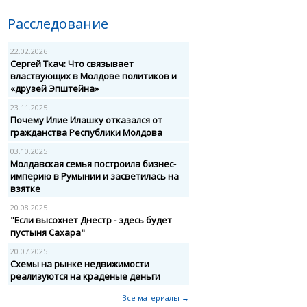
Расследование
22.02.2026
Сергей Ткач: Что связывает
властвующих в Молдове политиков и
«друзей Эпштейна»
23.11.2025
Почему Илие Илашку отказался от
гражданства Республики Молдова
03.10.2025
Молдавская семья построила бизнес-
империю в Румынии и засветилась на
взятке
20.08.2025
"Если высохнет Днестр - здесь будет
пустыня Сахара"
20.07.2025
Схемы на рынке недвижимости
реализуются на краденые деньги
Все материалы →