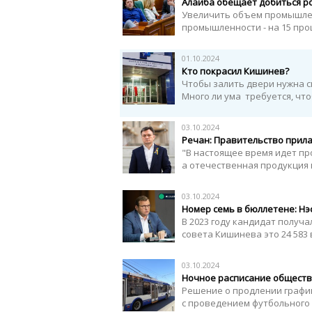
Алайба обещает добиться ро
Увеличить объем промышленн
промышленности - на 15 про
01.10.2024
Кто покрасил Кишинев?
Чтобы залить двери нужна с
Много ли ума требуется, чт
03.10.2024
Речан: Правительство прил
"В настоящее время идет пр
а отечественная продукция 
03.10.2024
Номер семь в бюллетене: Нэ
В 2023 году кандидат получа
совета Кишинева это 24 583 
03.10.2024
Ночное расписание обществ
Решение о продлении графи
с проведением футбольного