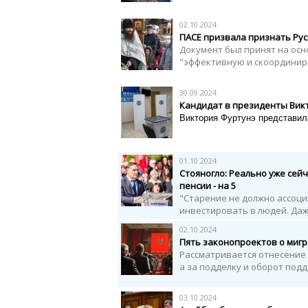
02.10.2024
ПАСЕ призвала признать Ру
Документ был принят на осн
"эффективную и скоординир
30.09.2024
Кандидат в президенты Вик
Виктория Фуртунэ представил
01.10.2024
Стояногло: Реально уже сей
пенсии - на 5
"Старение не должно ассоци
инвестировать в людей. Даж
02.10.2024
Пять законопроектов о мигр
Рассматривается отнесение 
а за подделку и оборот под
03.10.2024