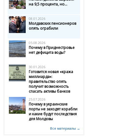
на 9,5 процента, но...
08.01.2026
Молдавских пенсионеров
опять ограбили
05.08.2026
Почему в Приднестровье
нет дефицита воды?
30.01.2026
Готовится новая «кража
миллиарда»:
правительство опять
получит возможность
спасать активы банков
25.07.2026
Почему в украинские
порты не заходят корабли
и какие будут последствия
для Молдовы
Все материалы →