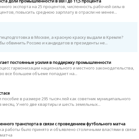
ста доли промышленности в ВВП до 11,5 процента
ого экспорта на 25 процентов, численность рабочей силы в
центов, повысить среднюю зарплату в отрасли не менее...
пецподготовка в Москве, а красную краску выдали в Кремле?
обы обвинить Россию и кандидатов в президенты не...
агает постоянные усилия в поддержку промышленности
оцесс гармонизации национального и местного законодательства,
во все большем объеме попадает на...
стасе
л пособие в размере 295 тысяч лей как советник муниципального
в месяц. У него две квартиры и шесть земельных...
енного транспорта в связи с проведением футбольного матча
ка работы было принято и объявлено столичными властями в связи
 матча