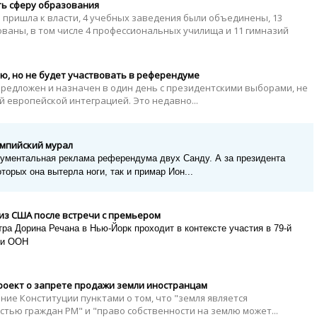
ть сферу образования
PAS пришла к власти, 4 учебных заведения были объединены, 13
ваны, в том числе 4 профессиональных училища и 11 гимназий
ю, но не будет участвовать в референдуме
редложен и назначен в один день с президентскими выборами, не
й европейской интеграцией. Это недавно...
импийский мурал
нументальная реклама референдума двух Санду. А за президента
торых она вытерла ноги, так и примар Ион...
из США после встречи с премьером
ра Дорина Речана в Нью-Йорк проходит в контексте участия в 79-й
еи ООН
роект о запрете продажи земли иностранцам
ие Конституции пунктами о том, что "земля является
тью граждан РМ" и "право собственности на землю может...