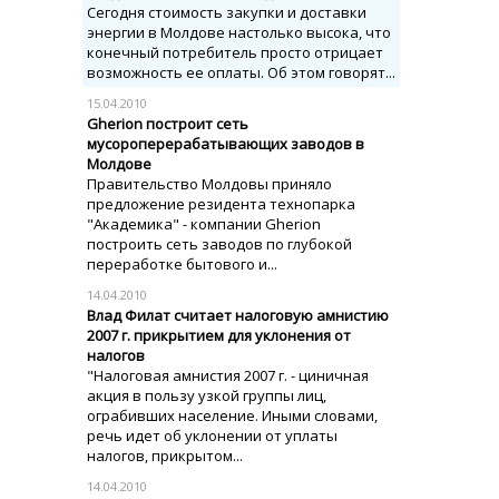
Сегодня стоимость закупки и доставки
энергии в Молдове настолько высока, что
конечный потребитель просто отрицает
возможность ее оплаты. Об этом говорят...
15.04.2010
Gherion построит сеть
мусороперерабатывающих заводов в
Молдове
Правительство Молдовы приняло
предложение резидента технопарка
"Академика" - компании Gherion
построить сеть заводов по глубокой
переработке бытового и...
14.04.2010
Влад Филат считает налоговую амнистию
2007 г. прикрытием для уклонения от
налогов
"Налоговая амнистия 2007 г. - циничная
акция в пользу узкой группы лиц,
ограбивших население. Иными словами,
речь идет об уклонении от уплаты
налогов, прикрытом...
14.04.2010