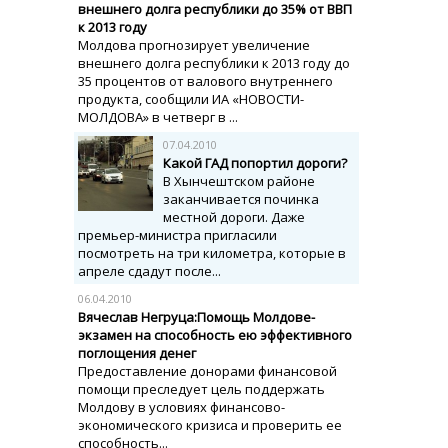
внешнего долга республики до 35% от ВВП
к 2013 году
Молдова прогнозирует увеличение
внешнего долга республики к 2013 году до
35 процентов от валового внутреннего
продукта, сообщили ИА «НОВОСТИ-
МОЛДОВА» в четверг в ...
07.04.2010
Какой ГАД попортил дороги?
В Хынчештском районе
заканчивается починка
местной дороги. Даже
премьер-министра пригласили
посмотреть на три километра, которые в
апреле сдадут после...
06.04.2010
Вячеслав Негруца:Помощь Молдове-
экзамен на способность ею эффективного
поглощения денег
Предоставление донорами финансовой
помощи преследует цель поддержать
Молдову в условиях финансово-
экономического кризиса и проверить ее
способность...