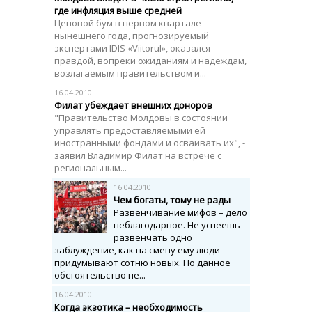
где инфляция выше средней
Ценовой бум в первом квартале
нынешнего года, прогнозируемый
экспертами IDIS «Viitorul», оказался
правдой, вопреки ожиданиям и надеждам,
возлагаемым правительством и...
16.04.2010
Филат убеждает внешних доноров
"Правительство Молдовы в состоянии
управлять предоставляемыми ей
иностранными фондами и осваивать их", -
заявил Владимир Филат на встрече с
региональным...
16.04.2010
Чем богаты, тому не рады
Развенчивание мифов – дело
неблагодарное. Не успеешь
развенчать одно
заблуждение, как на смену ему люди
придумывают сотню новых. Но данное
обстоятельство не...
16.04.2010
Когда экзотика – необходимость