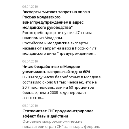
06.04.2010
Эксперты считают запрет на ввоз в
Россию молдавского
вина"предупреждением в адрес
молдавского руководства"
Роспотребнадзор не пустил 47 т вина
наливом из Молдовы.
Российские и молдавские эксперты
называют запрет на ввоз в Россию 47 т
молдавского вина "предупреждением...
06.04.2010
Число безработных в Молдове
увеличилось за прошлый год на 60%
В 2009 году число безработных в Молдове
составило около 81 тыс. человек, что на
30,7 тыс. человек, или на 60 процентов
больше, чем в 2008 году, передает
агентство...
05.04.2010
Статкомитет СНГ продемонстрировал
эффект базы в действии
Основные макроэкономические
показатели стран СНГ за январь-февраль