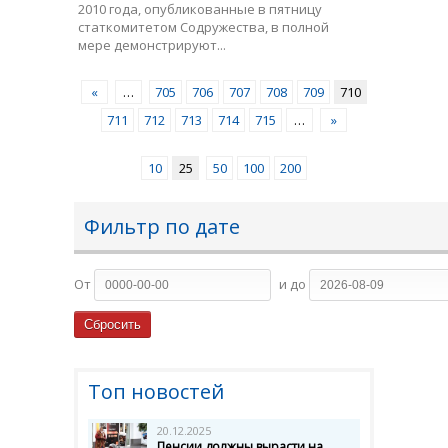
2010 года, опубликованные в пятницу
статкомитетом Содружества, в полной
мере демонстрируют...
«
…
705
706
707
708
709
710
711
712
713
714
715
…
»
10
25
50
100
200
Фильтр по дате
От
и до
Топ новостей
20.12.2025
Пенсии должны вырасти на