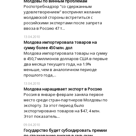
Молдовы по винным проблемам
Роспотребнадзор "со сдержанным
удовлетворением" воспринял желание
молдавской стороны встретиться с
российскими экспертами после запрета
ввоза в Россию 47 т...
13.04.2010
Молдова импортировала товаров на
сумму более 450 млн. дол
Молдова импортировала товары на сумму
в 450,7 миллионов долларов США в первые
два месяца текущего года, на 1.9%
меньше, чем в аналогичном периоде
прошлого года,...
13.04.2010
Молдова наращивает экспорт в Россию
Россия в январе-феврале заняла первое
место среди стран-партнеров Молдовы по
экспорту. За этот период было
экспортировано товаров на $47, 4 млн.
Этот показатель...
09.04.2010
Государство будет субсидировать премии
по страхованию рисков в сельском