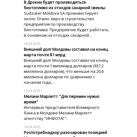
В Дрокии будет производиться
биотопливо из отходов сахарной свеклы
Sudzuker Moldova SA проинвестирует
около 10 млн. евро в строительство
предприятия по производству
биотоплива. Предприятие будет работать
в основном на отходах сахарной...
14.04.2010
Внешний долг Молдовы составил на конец
марта почти $1 млрд
Внешний долг Молдовы составил на конец
марта почти 1 миллиард долларов (937,2
миллиона долларов), что меньше на 20,6
миллиона долларов по сравнению с
началом года,...
14.04.2010
Мелани Марлетт: "Для перемен нужно
время"
Интервью представителя Всемирного
банка в Молдове Мелани Марлетт
агентству "ИНФОТАГ".
14.04.2010
Роспотребнадзор разочарован позицией