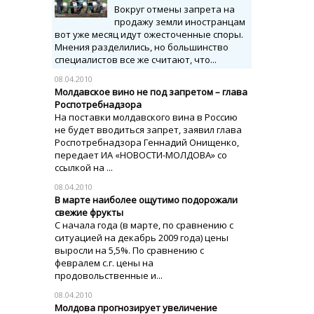
Вокруг отмены запрета на
продажу земли иностранцам
вот уже месяц идут ожесточенные споры.
Мнения разделились, но большинство
специалистов все же считают, что...
08.04.2010
Молдавское вино не под запретом – глава
Роспотребнадзора
На поставки молдавского вина в Россию
не будет вводиться запрет, заявил глава
Роспотребнадзора Геннадий Онищенко,
передает ИА «НОВОСТИ-МОЛДОВА» со
ссылкой на ...
08.04.2010
В марте наиболее ощутимо подорожали
свежие фрукты
С начала года (в марте, по сравнению с
ситуацией на декабрь 2009 года) цены
выросли на 5,5%. По сравнению с
февралем с.г. цены на
продовольственные и...
08.04.2010
Молдова прогнозирует увеличение