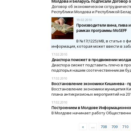
Молдова и Беларусь подписали Договор об
Договор об экономическом сотрудничеств
Республики Молдова и Республикой Беларус
19.02.2010
Производители вина, пива и
рамках программы MoSEFF
В №17(1225) МВ, в статье о
информация, которая может ввести в за
17.02.2010
Диаспора поможет в продвижении молдав
Диаспора сможет подставить плечо в про
подспорья нашим соотечественникам буде
17.02.2010
Восстановление экономики Кишинева - пр
Восстановление экономики муниципия Ки
плана антикризисных мероприятий на 2010-
17.02.2010
Построением в Молдове Информационног
В Молдове начинает работу Общественное
«
…
708
709
710