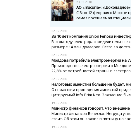
23.02.2010
AO « Bucuria»: «Шоколадно
С 8 по 12 февраля в Москве
самая посещаемая специали
22.02.2010
За 10 лет компания Union Fenosa инвести
В этом году электрораспределительные с
размере 14 млн. долларов. Всего за десять
22.02.2010
Молдова потребила электроэнергии на 7
Производство электроэнергии в Молдове сни
22,8% от потребностей страны в электроэ
22.02.2010
Налоговых амнистий больше не будет, м
От практики проведения амнистий придет
цитируемый Info-Prim Neo. Заявление было
19.02.2010
Министр финансов говорит, что внешние 
Министр финансов Вячеслав Негруца утв
стоит. Об этом он заявил в пятницу на зас
19.02.2010