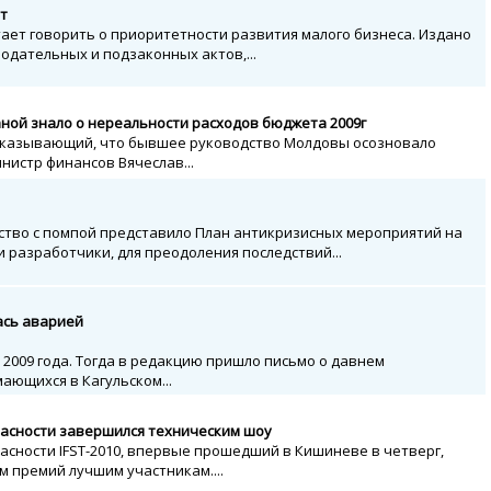
т
ает говорить о приоритетности развития малого бизнеса. Издано
одательных и подзаконных актов,...
аной знало о нереальности расходов бюджета 2009г
доказывающий, что бывшее руководство Молдовы осозновало
инистр финансов Вячеслав...
ство с помпой представило План антикризисных мероприятий на
ли разработчики, для преодоления последствий...
ась аварией
е 2009 года. Тогда в редакцию пришло письмо о давнем
ающихся в Кагульском...
асности завершился техническим шоу
сности IFST-2010, впервые прошедший в Кишиневе в четверг,
 премий лучшим участникам....