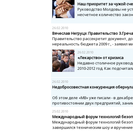
Наш приоритет за чужой сче
Руководство Молдовы не уст
несчетное количество закон
26.02.2010
Вячеслав Негруцэ: Правительство З.Греч
Правительство рассекретит документ, 
нереальность бюджета 2009 г., - заявил м
26.02.2010
«Лекарство» от кризиса
Недавно столичное руковод
2010-2012 год. Как подсчита
26.02.2010
Недобросовестная конкуренция обернул
Об этом деле «МВ» уже писали - в декабр
противостоянии двух предприятий, заним
25.02.2010
Международный форум технологий безоп
Международный форум технологий безопа
завершился техническим шоу и вручением