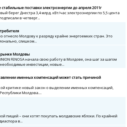
 стабильные поставки электроэнергии до апреля 2011г
вый берег Днестра 3,4 млрд. кВт/час электроэнергии по 5,5 цента
подписали в четверг...
отребителя
 отнесло Молдову к разряду крайне энергоемких стран. Это
ионально, слишком...
а рынке Молдовы
 UNION FENOSA начала свою работу в Молдове, она шаг за шагом
необходимые инвестиции, новые...
ставлении именных компенсаций может стать причиной
кой критике новый закон о выделении именных компенсаций,
еспублики Молдова....
й пищей – они хотят покупать молдавские яблоки. По крайней
иаспора в...