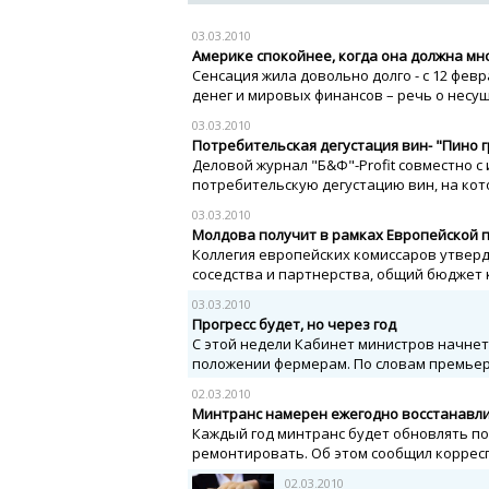
03.03.2010
Америке спокойнее, когда она должна мн
Сенсация жила довольно долго - с 12 февр
денег и мировых финансов – речь о несущ
03.03.2010
Потребительская дегустация вин- "Пино г
Деловой журнал "Б&Ф"-Profit совместно 
потребительскую дегустацию вин, на кот
03.03.2010
Молдова получит в рамках Европейской по
Коллегия европейских комиссаров утверд
соседства и партнерства, общий бюджет ко
03.03.2010
Прогресс будет, но через год
С этой недели Кабинет министров начне
положении фермерам. По словам премьер
02.03.2010
Минтранс намерен ежегодно восстанавли
Каждый год минтранс будет обновлять пок
ремонтировать. Об этом сообщил корресп
02.03.2010