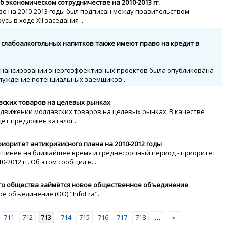
 экономическом сотрудничестве на 2010-2013 гг.
е на 2010-2013 годы был подписан между правительством
ь в ходе XII заседания ...
 слабоалкогольных напитков также имеют право на кредит в
 финансировании энергоэффективных проектов была опубликована
блуждение потенциальных заемщиков...
ских товаров на целевых рынках
движении молдавских товаров на целевых рынках. В качестве
т предложен каталог...
иоритет антикризисного плана на 2010-2012 годы
шинев на ближайшее время и среднесрочный период - приоритет
2012 гг. Об этом сообщил в...
о общества займётся новое общественное объединение
 объединение (ОО) "InfoEra".
711
712
713
714
715
716
717
718
…
»