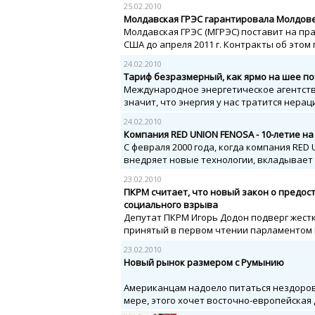
25.02.2010
Молдавская ГРЭС гарантировала Молдове
Молдавская ГРЭС (МГРЭС) поставит на пра
США до апреля 2011 г. Контракты об этом 
24.02.2010
Тариф безразмерный, как ярмо на шее п
Международное энергетическое агентство
значит, что энергия у нас тратится нерац
24.02.2010
Компания RED UNION FENOSA - 10-летие н
С февраля 2000 года, когда компания RED
внедряет новые технологии, вкладывает 
23.02.2010
ПКРМ считает, что новый закон о предо
социального взрыва
Депутат ПКРМ Игорь Додон подверг жест
принятый в первом чтении парламентом Р
23.02.2010
Новый рынок размером с Румынию
Американцам надоело питаться нездорово
мере, этого хочет восточно-европейская д