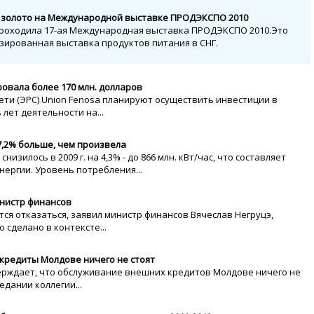
е» золото на Международной выставке ПРОДЭКСПО 2010
 проходила 17-ая Международная выставка ПРОДЭКСПО 2010.Это
зированная выставка продуктов питания в СНГ.
ровала более 170 млн. долларов
ети (ЭРС) Union Fenosa планируют осуществить инвестиции в
 лет деятельности на...
7,2% больше, чем произвела
зилось в 2009 г. на 4,3% - до 866 млн. кВт/час, что составляет
нергии. Уровень потребления...
инистр финансов
ся отказаться, заявил министр финансов Вячеслав Негруцэ,
 сделано в контексте...
кредиты Молдове ничего не стоят
ерждает, что обслуживание внешних кредитов Молдове ничего не
едании коллегии...