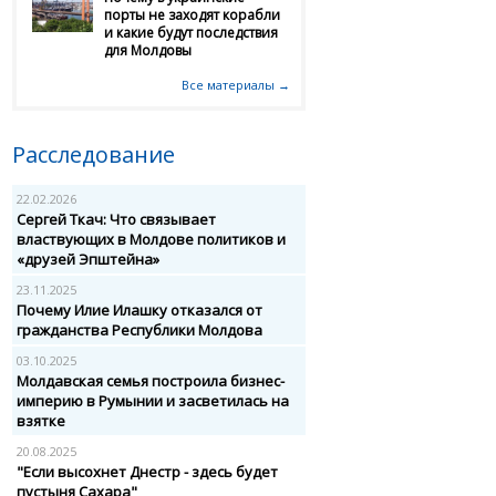
порты не заходят корабли
и какие будут последствия
для Молдовы
Все материалы →
Расследование
22.02.2026
Сергей Ткач: Что связывает
властвующих в Молдове политиков и
«друзей Эпштейна»
23.11.2025
Почему Илие Илашку отказался от
гражданства Республики Молдова
03.10.2025
Молдавская семья построила бизнес-
империю в Румынии и засветилась на
взятке
20.08.2025
"Если высохнет Днестр - здесь будет
пустыня Сахара"