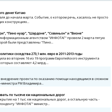
ого денег Китаю
аля до начала марта. Событие, о котором речь, касалось не просто
их конструкциях...
ри", "Пино нуар", "Шардоне", "Совиньон" и "Вионе"
с информационным агентством "ИНФОТАГ" провели 2 марта пятую
орой были представлены "Пино...
литики соседства 273,1 млн. евро в 2011-2013 годы
ила во вторник 16 из 19 программ Европейского инструмента
торых составляет 4,2 млрд....
т внедрение проекта по оказанию помощи находящимся в сложном
-министра РМ Владимира...
вать по тысяче км национальных дорог
рытие на 1 тыс. км национальных дорог, а остальную часть -
онденту "ИНФОТАГ" министр...