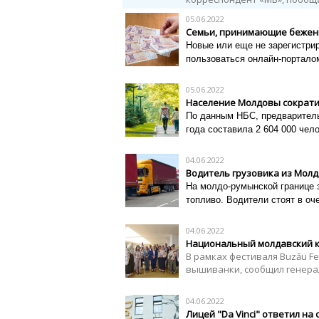
05.06.2022
Семьи, принимающие бежен
Новые или еще не зарегистри
пользоваться онлайн-портало
05.06.2022
Население Молдовы сократил
По данным НБС, предваритель
года составила 2 604 000 чел
04.06.2022
Водитель грузовика из Молд
На молдо-румынской границе 
топливо. Водители стоят в оч
04.06.2022
Национальный молдавский к
В рамках фестиваля Buzău F
вышиванки, сообщил генера
04.06.2022
Лицей "Da Vinci" ответил н