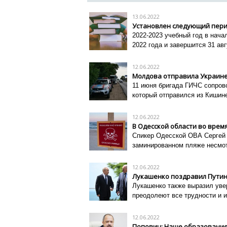
13.06.2022
Установлен следующий перио
2022-2023 учебный год в нача
2022 года и завершится 31 авг
12.06.2022
Молдова отправила Украин
11 июня бригада ГИЧС сопрово
который отправился из Кишине
12.06.2022
В Одесской области во врем
Спикер Одесской ОВА Сергей 
заминированном пляже несмо
12.06.2022
Лукашенко поздравил Пути
Лукашенко также выразил увер
преодолеют все трудности и 
12.06.2022
Попович: Наше образование