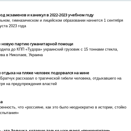
д экзаменов и каникул в 2022-2023 учебном году
льном, гимназическом и лицейском образовании начнется 1 сентября
уста 2023 года
е новую партию гуманитарной помощи
дила до КПП «Тудора» украинский грузовик с 15 тоннами стекла,
ва в Николаев, Украина
я отдыха на пляже человек подорвался на мине
Братчук рассказал о трагической гибели человека, отдыхавшего на
тря на предупреждения властей
на
енность, что «россияне, как это было неоднократно в истории, стойко
испытания»
 - это Золушка, которую только называют «приоритетом»