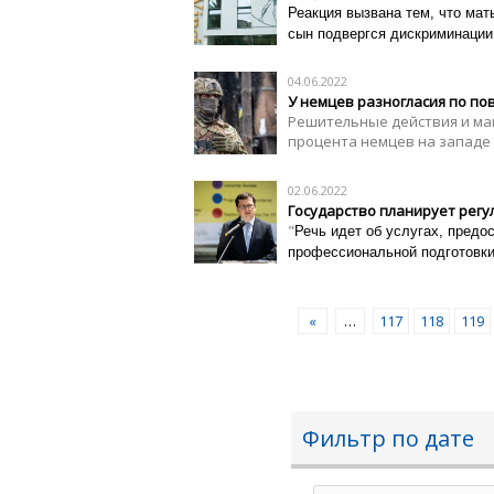
Реакция вызвана тем, что мат
сын подвергся дискриминации
04.06.2022
У немцев разногласия по по
Решительные действия и м
процента немцев на западе 
02.06.2022
Государство планирует регу
"
Речь идет об услугах, предо
профессиональной подготовки 
«
…
117
118
119
Фильтр по дате