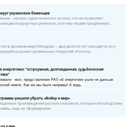
округ украинских беженцев
ния – начало туристического сезона, что не позволяет
инцев в курортных регионах, поэтому людям предложили...
тен в деловом мире Молдовы – два десятка лет находится он у
рующей на рынке кровельных покрытий. И почти...
а энергетики: "остроумная, долгожданная, судьбоносная
тива"
ровали - мол, представления
PAS
об энергетике ушли не дальше
ской земле. Как же мы были неправы! А ведь...
ограммы решили убрать «Войну и мир»
ещенных произведений русских классиков, которые впоследствии
раммы, еще не сформирован
 на один