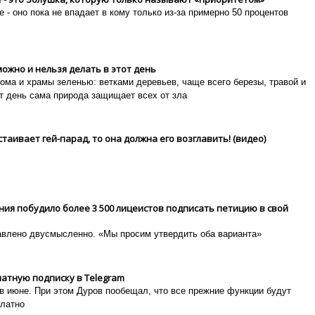
 - оно пока не впадает в кому только из-за примерно 50 процентов
можно и нельзя делать в этот день
ома и храмы зеленью: ветками деревьев, чаще всего березы, травой и
от день сама природа защищает всех от зла
стаивает гей-парад, то она должна его возглавить! (видео)
ия побудило более 3 500 лицеистов подписать петицию в свой
тавлено двусмысленно.
«Мы просим утвердить оба варианта»
атную подписку в Тelegram
в июне. При этом Дуров пообещал, что все прежние функции будут
платно