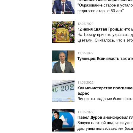
"Образование старое и усталое
педагогов старше 50 лет"
12.06.2022
12 июня Святая Троица: что 
На Троицу принято украшать д
цветами. Считалось, что в эт
11.06.2022
Тулянцев: Если власть так от
11.06.2022
Как министерство просвещен
адрес
Лицеисты: задание было сос
11.06.2022
Павел Дуров анонсировал пл
Запуск платной подписки уже 
доступны пользователям бес