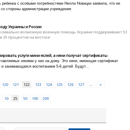
ь ребенка с особыми потребностями Нелли Новицки заявила, что ее
 со стороны администрации учреждения
воду Украины и России
аксимально возможную военную помощь Украине поддерживают 53
и 35 процентов на востоке
лировать услуги мини-яслей, а няни получат сертификаты
ставляемых нянями у них на дому. Это няня, имеющая сертификат
и занимающаяся воспитанием 5-6 детей. Будут...
120
121
122
123
124
125
126
127
…
»
10
25
50
100
200