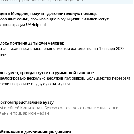
цев в Молдове, получат дополнительную помощь
рованные семьи, проживающие в муниципии Кишинев могут
м регистрации UAHelp.md
ось почти на 23 тысячи человек
ная численность населения с местом жительства на 1 января 2022
овек
овы умер, прождав сутки на румынской таможне
заблокировано несколько десятков грузовиков. Большинство перевозят
ереди на границе от двух до пяти дней
остюм представлен в Бузэу
est и «Дней Кишинева в Бузэу» состоялось открытие выставки
льный примар Ион Чебан
а обвинения в дискриминации ученика