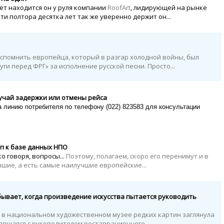
лет находится он у руля компании
RoofArt
, лидирующей на рынке
и полтора десятка лет так же уверенно держит он...
 вспомнить европейца, который в разгар холодной войны, был
ги перед ФРГ» за исполнение русской песни. Просто...
учай задержки или отмены рейса
 линию потребителя по телефону (022) 823583 для консультации
п к базе данных НПО
 говоря, вопросы...
Поэтому, полагаем, скоро его перенимут и в
чшие, а есть самые наилучшие европейские...
бывает, когда произведение искусства пытается руководить
 в национальном художественном музее редких картин заглянула
вшаяся с руководителем реставрационного...