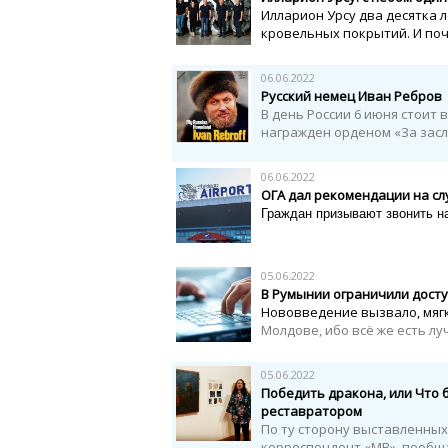
Илларион Урсу два десятка 
кровельных покрытий. И почт
06.06.2022
Русский немец Иван Ребров
В день России 6 июня стоит
награжден орденом «За заслу
06.06.2022
ОГА дал рекомендации на сл
Граждан призывают звонить на
05.06.2022
В Румынии ограничили досту
Нововведение вызвало, мягко
Молдове, ибо всё же есть лу
05.06.2022
Победить дракона, или Что 
реставратором
По ту сторону выставленных
корреспондент «МВ», пообща