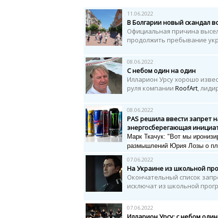
11.06.2022
В Болгарии новый скандал в
Официальная причина выселе
продолжить пребывание укра
08.06.2022
С небом один на один
Илларион Урсу хорошо извес
руля компании
RoofArt
, лиди
08.06.2022
PAS решила ввести запрет н
энергосберегающая инициа
Марк Ткачук: "
Вот мы иронизи
размышлений Юрия Лозы о пло
07.06.2022
На Украине из школьной пр
Окончательный список запр
исключат из школьной прог
07.06.2022
Илларион Урсу: с небом один