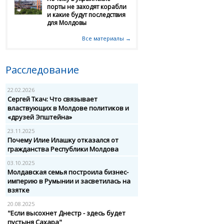
порты не заходят корабли
и какие будут последствия
для Молдовы
Все материалы →
Расследование
22.02.2026
Сергей Ткач: Что связывает
властвующих в Молдове политиков и
«друзей Эпштейна»
23.11.2025
Почему Илие Илашку отказался от
гражданства Республики Молдова
03.10.2025
Молдавская семья построила бизнес-
империю в Румынии и засветилась на
взятке
20.08.2025
"Если высохнет Днестр - здесь будет
пустыня Сахара"