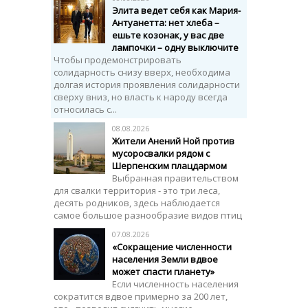
Элита ведет себя как Мария-
Антуанетта: нет хлеба –
ешьте козонак, у вас две
лампочки – одну выключите
Чтобы продемонстрировать
солидарность снизу вверх, необходима
долгая история проявления солидарности
сверху вниз, но власть к народу всегда
относилась с...
08.08.2026
Жители Анений Ной против
мусоросвалки рядом с
Шерпенским плацдармом
Выбранная правительством
для свалки территория - это три леса,
десять родников, здесь наблюдается
самое большое разнообразие видов птиц
07.08.2026
«Сокращение численности
населения Земли вдвое
может спасти планету»
Если численность населения
сократится вдвое примерно за 200 лет,