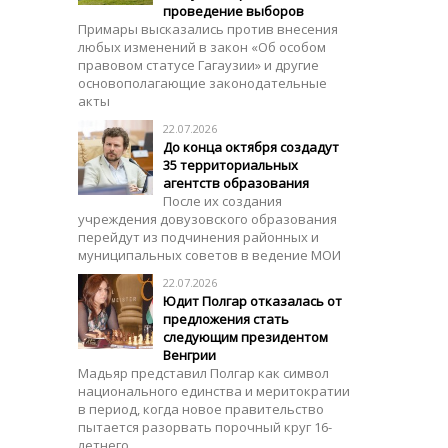
проведение выборов
Примары высказались против внесения
любых изменений в закон «Об особом
правовом статусе Гагаузии» и другие
основополагающие законодательные
акты
22.07.2026
До конца октября создадут
35 территориальных
агентств образования
После их создания
учреждения довузовского образования
перейдут из подчинения районных и
муниципальных советов в ведение МОИ
22.07.2026
Юдит Полгар отказалась от
предложения стать
следующим президентом
Венгрии
Мадьяр представил Полгар как символ
национального единства и меритократии
в период, когда новое правительство
пытается разорвать порочный круг 16-
летнего...