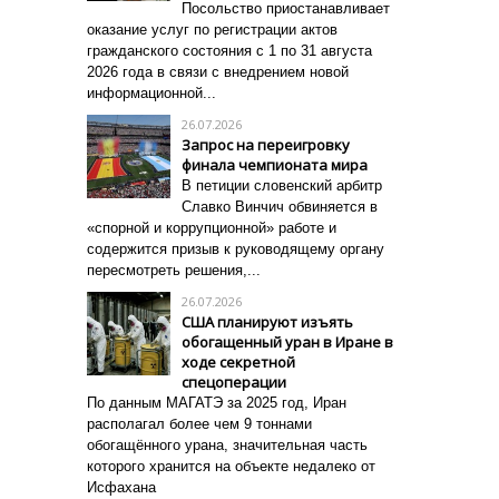
Посольство приостанавливает
оказание услуг по регистрации актов
гражданского состояния с 1 по 31 августа
2026 года в связи с внедрением новой
информационной...
26.07.2026
Запрос на переигровку
финала чемпионата мира
В петиции словенский арбитр
Славко Винчич обвиняется в
«спорной и коррупционной» работе и
содержится призыв к руководящему органу
пересмотреть решения,...
26.07.2026
США планируют изъять
обогащенный уран в Иране в
ходе секретной
спецоперации
По данным МАГАТЭ за 2025 год, Иран
располагал более чем 9 тоннами
обогащённого урана, значительная часть
которого хранится на объекте недалеко от
Исфахана