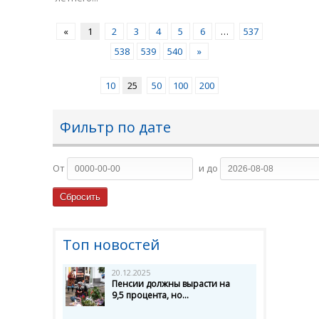
«
1
2
3
4
5
6
…
537
538
539
540
»
10
25
50
100
200
Фильтр по дате
От
и до
Топ новостей
20.12.2025
Пенсии должны вырасти на
9,5 процента, но...