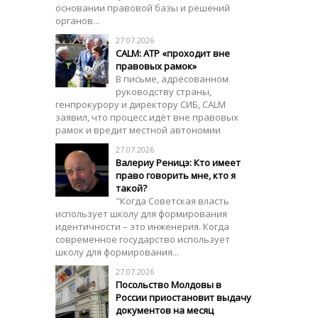
основании правовой базы и решений
органов...
27.07.2026
CALM: АТР «проходит вне
правовых рамок»
В письме, адресованном
руководству страны,
генпрокурору и директору СИБ, CALM
заявил, что процесс идёт вне правовых
рамок и вредит местной автономии
27.07.2026
Валериу Реницэ: Кто имеет
право говорить мне, кто я
такой?
"Когда Советская власть
использует школу для формирования
идентичности – это инженерия. Когда
современное государство использует
школу для формирования...
27.07.2026
Посольство Молдовы в
России приостановит выдачу
документов на месяц