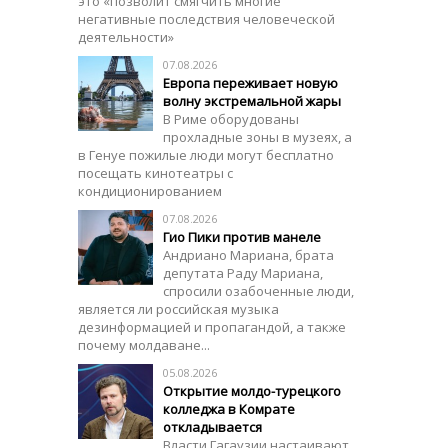
это «позволит смягчить многие
негативные последствия человеческой
деятельности»
07.08.2026
Европа переживает новую
волну экстремальной жары
В Риме оборудованы
прохладные зоны в музеях, а
в Генуе пожилые люди могут бесплатно
посещать кинотеатры с
кондиционированием
07.08.2026
Гио Пики против манеле
Андриано Мариана, брата
депутата Раду Мариана,
спросили озабоченные люди,
является ли российская музыка
дезинформацией и пропагандой, а также
почему молдаване...
05.08.2026
Открытие молдо-турецкого
колледжа в Комрате
откладывается
Власти Гагаузии настаивают