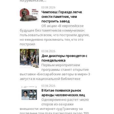
на румынском,...
03.08.2026
Чимпоеш: Гораздо легче
снести памятник, чем
построить завод
Об акции «В европейское
будущее без памятников коммунизма»:
пользоваться всем, что построили другие,
но ежедневно проклинать тех, кто это
построил
03.08.2026
Дни диаспоры проводятся с
понедельника
Первым мероприятием
программы станет открытие
выставки «Бессарабские авторы в мире» 3
августа в национальной библиотеке
03.08.2026
В Китае появился рынок
аренды человеческих лиц
Одновременно растет число
споров из-за кражи
внешности: интернет-суд Гуанчжоу за
последние три года рассмотрел около 700