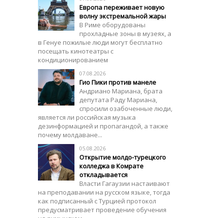
Европа переживает новую
волну экстремальной жары
В Риме оборудованы
прохладные зоны в музеях, а
в Генуе пожилые люди могут бесплатно
посещать кинотеатры с
кондиционированием
07.08.2026
Гио Пики против манеле
Андриано Мариана, брата
депутата Раду Мариана,
спросили озабоченные люди,
является ли российская музыка
дезинформацией и пропагандой, а также
почему молдаване...
05.08.2026
Открытие молдо-турецкого
колледжа в Комрате
откладывается
Власти Гагаузии настаивают
на преподавании на русском языке, тогда
как подписанный с Турцией протокол
предусматривает проведение обучения