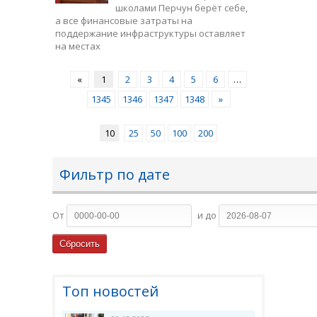
школами Перчун берёт себе,
а все финансовые затраты на
поддержание инфраструктуры оставляет
на местах
«
1
2
3
4
5
6
…
1345
1346
1347
1348
»
10
25
50
100
200
Фильтр по дате
От
и до
Топ новостей