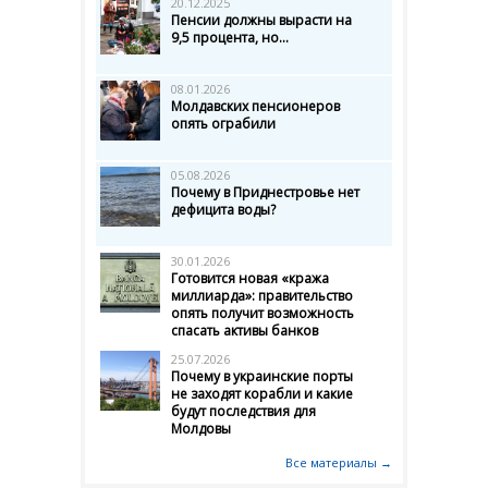
20.12.2025
Пенсии должны вырасти на
9,5 процента, но...
08.01.2026
Молдавских пенсионеров
опять ограбили
05.08.2026
Почему в Приднестровье нет
дефицита воды?
30.01.2026
Готовится новая «кража
миллиарда»: правительство
опять получит возможность
спасать активы банков
25.07.2026
Почему в украинские порты
не заходят корабли и какие
будут последствия для
Молдовы
Все материалы →