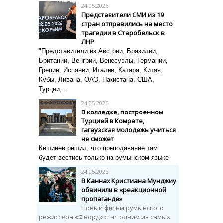
24.05.2026
Представители СМИ из 19
стран отправились на место
трагедии в Старобельск в
ЛНР
"Представители из Австрии, Бразилии,
Британии, Венгрии, Венесуэлы, Германии,
Греции, Испании, Италии, Катара, Китая,
Кубы, Ливана, ОАЭ, Пакистана, США,
Турции,...
24.05.2026
В колледже, построенном
Турцией в Комрате,
гагаузская молодежь учиться
не сможет
Кишинев решил, что преподавание там
будет вестись только на румынском языке
24.05.2026
В Каннах Кристиана Мунджиу
обвинили в «реакционной
пропаганде»
Новый фильм румынского
режиссера «Фьорд» стал одним из самых