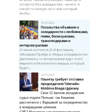
остаются без гражданства - ничего. А
какой-то конкурс ни о чем, который
якобы...
18.05.2026
Посольства объявили о
солидарности с лесбиянками,
геями, бисексуалами,
трансгендерами и
интерсексуалами
21 июня состоятся 25-й фестиваль
«Молдова Прайд» и «Марш солидарности».
Дипломаты «с нетерпением ждут этого
мирного и безопасного марша, который
будет...
18.05.2026
Плынгэу требует отставки
председателя Тeleradio-
Moldova Влада Цуркану
Свои 12 баллов молдавские
судьи отдали Польше:
так Кишинев
рассчитался с Варшавой за посредничество
в возвращении шпионов
СИБ? Максимальная политизация мало...