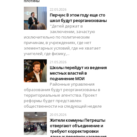
плотины
22.05.2026
Перчун: В этом году еще сто
школ будут реорганизованы
"Детей держат в
заключении, зачастую
исключительно по политическим
причинам, в учреждениях, где нет
элементарных условий, где не хватает
учителей, где физику,...
21.05.2026
Школы перейдут из ведения
местных властей в
подчинение МОИ
Районные управления
образования будут реорганизованы в
территориальные агентства. Проект
реформы будет представлен
общественности на следующей неделе
20.05.2026
Жители коммуны Петрешты
отвергают объединение и
требуют корректировки
данных переписи населения