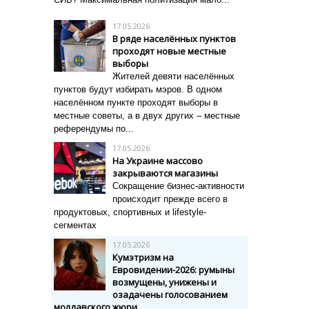
17.05.2026
В ряде населённых пунктов
проходят новые местные
выборы
Жителей девяти населённых
пунктов будут избирать мэров. В одном
населённом пункте проходят выборы в
местные советы, а в двух других – местные
референдумы по...
17.05.2026
На Украине массово
закрываются магазины
Сокращение бизнес-активности
происходит прежде всего в
продуктовых, спортивных и lifestyle-
сегментах
17.05.2026
Кумэтризм на
Евровидении-2026: румыны
возмущены, унижены и
озадачены голосованием
молдавского жюри