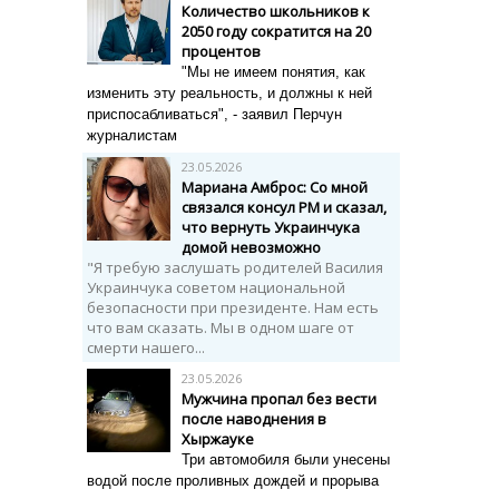
Количество школьников к
2050 году сократится на 20
процентов
"Мы не имеем понятия, как
изменить эту реальность, и должны к ней
приспосабливаться", - заявил Перчун
журналистам
23.05.2026
Мариана Амброс: Со мной
связался консул РМ и сказал,
что вернуть Украинчука
домой невозможно
"Я требую заслушать родителей Василия
Украинчука советом национальной
безопасности при президенте. Нам есть
что вам сказать. Мы в одном шаге от
смерти нашего...
23.05.2026
Мужчина пропал без вести
после наводнения в
Хыржауке
Три автомобиля были унесены
водой после проливных дождей и прорыва