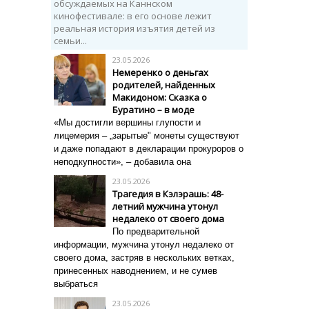
обсуждаемых на Каннском
кинофестивале: в его основе лежит
реальная история изъятия детей из
семьи...
23.05.2026
Немеренко о деньгах
родителей, найденных
Макидоном: Сказка о
Буратино – в моде
«Мы достигли вершины глупости и
лицемерия – „зарытые" монеты существуют
и даже попадают в декларации прокуроров о
неподкупности», – добавила она
23.05.2026
Трагедия в Кэлэрашь: 48-
летний мужчина утонул
недалеко от своего дома
По предварительной
информации, мужчина утонул недалеко от
своего дома, застряв в нескольких ветках,
принесенных наводнением, и не сумев
выбраться
23.05.2026