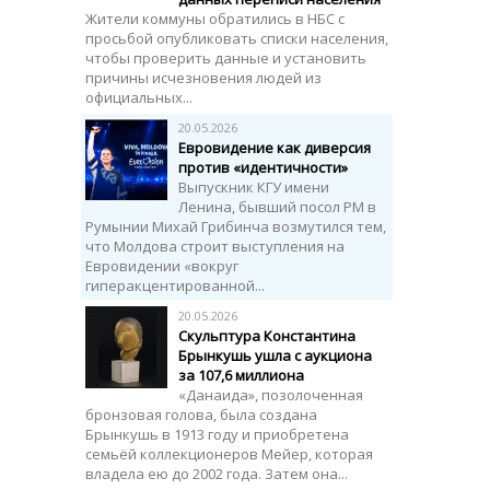
Жители коммуны обратились в НБС с
просьбой опубликовать списки населения,
чтобы проверить данные и установить
причины исчезновения людей из
официальных...
20.05.2026
Евровидение как диверсия
против «идентичности»
Выпускник КГУ имени
Ленина, бывший посол РМ в
Румынии Михай Грибинча возмутился тем,
что Молдова строит выступления на
Евровидении «вокруг
гиперакцентированной...
20.05.2026
Скульптура Константина
Брынкушь ушла с аукциона
за 107,6 миллиона
«Данаида», позолоченная
бронзовая голова, была создана
Брынкушь в 1913 году и приобретена
семьёй коллекционеров Мейер, которая
владела ею до 2002 года. Затем она...