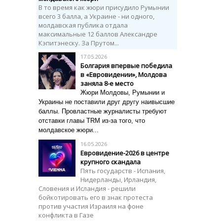
В то время как жюри присудило Румынии
всего 3 балла, а Украине - ни одного,
молдавская публика отдала
максимальные 12 баллов Александре
Кэпитэнеску. За Прутом...
17.05.2026
Болгария впервые победила
в «Евровидении», Молдова
заняла 8-е место
Жюри Молдовы, Румынии и
Украины не поставили друг другу наивысшие
баллы. Провластные журналисты требуют
отставки главы TRM из-за того, что
молдавское жюри...
16.05.2026
Евровидение-2026 в центре
крупного скандала
Пять государств - Испания,
Нидерланды, Ирландия,
Словения и Исландия - решили
бойкотировать его в знак протеста
против участия Израиля на фоне
конфликта в Газе