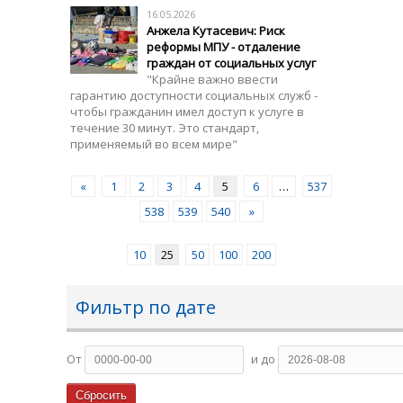
16.05.2026
Анжела Кутасевич: Риск
реформы МПУ - отдаление
граждан от социальных услуг
"Крайне важно ввести
гарантию доступности социальных служб -
чтобы гражданин имел доступ к услуге в
течение 30 минут. Это стандарт,
применяемый во всем мире"
«
1
2
3
4
5
6
…
537
538
539
540
»
10
25
50
100
200
Фильтр по дате
От
и до