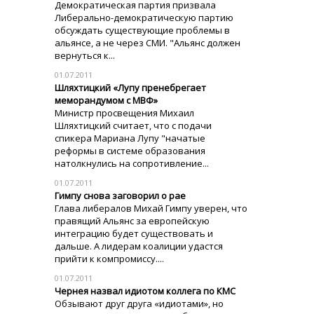
Демократическая партия призвала
Либерально-демократическую партию
обсуждать существующие проблемы в
альянсе, а не через СМИ. "Альянс должен
вернуться к...
01.07.2011
Шляхтицкий «Лупу пренебрегает
меморандумом с МВФ»
Министр просвещения Михаил
Шляхтицкий считает, что с подачи
спикера Мариана Лупу "начатые
реформы в системе образования
натолкнулись на сопротивление...
01.07.2011
Гимпу снова заговорил о рае
Глава либералов Михай Гимпу уверен, что
правящий Альянс за европейскую
интеграцию будет существовать и
дальше. А лидерам коалиции удастся
прийти к компромиссу....
01.07.2011
Чернея назвал идиотом коллега по КМС
Обзывают друг друга «идиотами», но