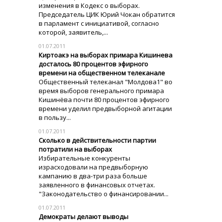
изменения в Кодекс о выборах.
Председатель ЦИК Юрий Чокан обратится
в парламент с инициативой, согласно
которой, заявитель,...
01.07.2011
Киртоакэ на выборах примара Кишинева
досталось 80 процентов эфирного
времени на общественном телеканале
Общественный телеканал "Молдова1" во
время выборов генерального примара
Кишинёва почти 80 процентов эфирного
времени уделил предвыборной агитации
в пользу...
01.07.2011
Сколько в действительности партии
потратили на выборах
Избирательные конкуренты
израсходовали на предвыборную
кампанию в два-три раза больше
заявленного в финансовых отчетах.
"Законодательство о финансировании...
01.07.2011
Демократы делают выводы