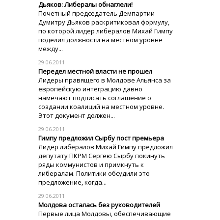
Дьяков: Либералы обнаглели!
Почетный председатель Демпартии
Думитру Дьяков раскритиковал формулу,
по которой лидер либералов Михай Гимпу
поделил должности на местном уровне
между...
29.06.2011
Передел местной власти не прошел
Лидеры правящего в Молдове Альянса за
европейскую интеграцию давно
намечают подписать соглашение о
создании коалиций на местном уровне.
Этот документ должен...
29.06.2011
Гимпу предложил Сырбу пост премьера
Лидер либералов Михай Гимпу предложил
депутату ПКРМ Сергею Сырбу покинуть
ряды коммунистов и примкнуть к
либералам. Политики обсудили это
предложение, когда...
29.06.2011
Молдова осталась без руководителей
Первые лица Молдовы, обеспечивающие