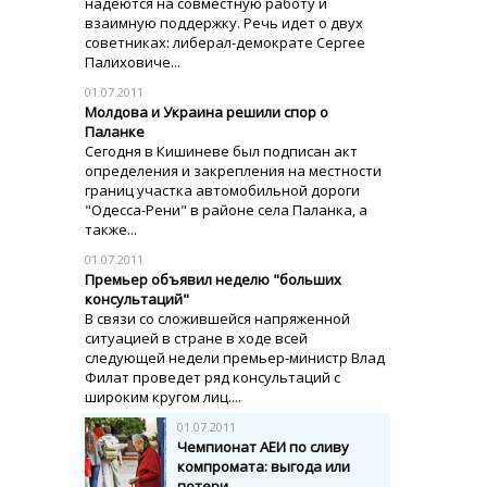
надеются на совместную работу и
взаимную поддержку. Речь идет о двух
советниках: либерал-демократе Сергее
Палиховиче...
01.07.2011
Молдова и Украина решили спор о
Паланке
Сегодня в Кишиневе был подписан акт
определения и закрепления на местности
границ участка автомобильной дороги
"Одесса-Рени" в районе села Паланка, а
также...
01.07.2011
Премьер объявил неделю "больших
консультаций"
В связи со сложившейся напряженной
ситуацией в стране в ходе всей
следующей недели премьер-министр Влад
Филат проведет ряд консультаций с
широким кругом лиц....
01.07.2011
Чемпионат АЕИ по сливу
компромата: выгода или
потери