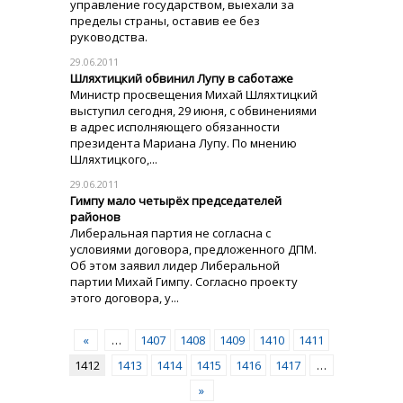
управление государством, выехали за
пределы страны, оставив ее без
руководства.
29.06.2011
Шляхтицкий обвинил Лупу в саботаже
Министр просвещения Михай Шляхтицкий
выступил сегодня, 29 июня, с обвинениями
в адрес исполняющего обязанности
президента Мариана Лупу. По мнению
Шляхтицкого,...
29.06.2011
Гимпу мало четырёх председателей
районов
Либеральная партия не согласна с
условиями договора, предложенного ДПМ.
Об этом заявил лидер Либеральной
партии Михай Гимпу. Согласно проекту
этого договора, у...
«
…
1407
1408
1409
1410
1411
1412
1413
1414
1415
1416
1417
…
»