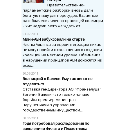
Правительственно-
парламентские разборки вновь дали
богатую пищу для пересудов. Взаимные
разоблачения членов правящей коалиции
– хит недели. Чего же ждать от...
01.07.2011
Мини-АЕИ забуксовали на старте
Члены Альянса за евроинтеграцию никак
не могут прийти к соглашению о создании
коалиций на местном уровне. Обвинения
в нарушении принципов АЕИ доносятся из
всех...
30.06.2011
Волницкий о Балеке: Ему так легко не
отделаться
Отставка гендиректора АО "Франзелуца"
Евгения Балеки - это только начало
борьбы премьер-министра с
нарушениями в управлении
государственным имуществом....
30.06.2011
Годя потребовал расследования по
заявлениям Филата и Плахотнюка