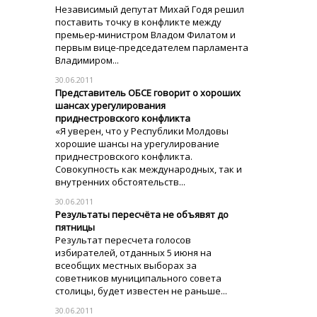
Независимый депутат Михай Годя решил
поставить точку в конфликте между
премьер-министром Владом Филатом и
первым вице-председателем парламента
Владимиром...
30.06.2011
Представитель ОБСЕ говорит о хороших
шансах урегулирования
приднестровского конфликта
«Я уверен, что у Республики Молдовы
хорошие шансы на урегулирование
приднестровского конфликта.
Совокупность как международных, так и
внутренних обстоятельств...
30.06.2011
Результаты пересчёта не объявят до
пятницы
Результат пересчета голосов
избирателей, отданных 5 июня на
всеобщих местных выборах за
советников муниципального совета
столицы, будет известен не раньше...
30.06.2011