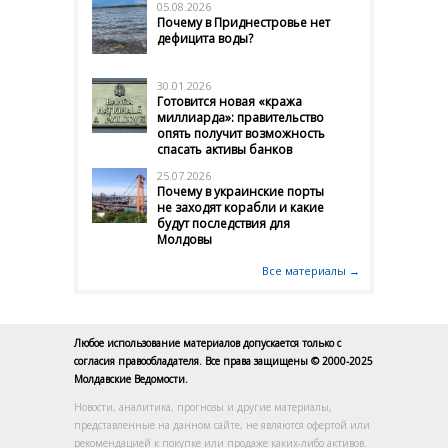
05.08.2026
Почему в Приднестровье нет
дефицита воды?
30.01.2026
Готовится новая «кража
миллиарда»: правительство
опять получит возможность
спасать активы банков
25.07.2026
Почему в украинские порты
не заходят корабли и какие
будут последствия для
Молдовы
Все материалы →
Любое использование материалов допускается только с
согласия правообладателя. Все права защищены © 2000-2025
Молдавские Ведомости.
Новости, аналитика, прогнозы и другие материалы,
представленные на данном сайте, не являются офертой или
рекомендацией к покупке или продаже каких-либо активов.