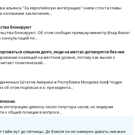
а альянса "За европейскую интеграцию" сняли с поста главы
 основании заключения,...
ьства блокируют
ельства блокируют. Об этом сообщил премьер-министр Влад Филат
консультаций по...
орговаться слишком долго, люди на местах договорятся без них
ровании коалиций на местном уровне, потому как мысли о
читает политический...
диненных Штатов Америки в Республике Молдова Асиф Чодри
з об этом подписал и.о. президента...
регионах
ю интеграцию длилось около полутора часов, но лидерам
и к общей позиции в вопросе...
 тайм-аут до пятницы. До 8 июля он не намерен давать никаких