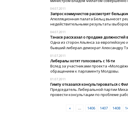
министром Владом Филатом совершенно н
04.07.2011
Запрос коммунистов рассмотрят бельцки
Апелляционная палата Бельц вынесет ре
недействительными результаты выборов 
04.07.2011
Тэнасе рассказал о продаже должностей в
Одна из сторон Альянса за европейскую 
бывший либерал-демократ Александру Т
01.07.2011
Либералы хотят голосовать с 16-ти
Вслед за участниками проекта «Молодёж
обращением к парламенту Молдовы.
01.07.2011
Гимпу отказался консультироваться с Фи
Председатель Либеральной партии Миха
провести консультации по проблеме рабо
«
…
1406
1407
1408
1