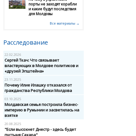
порты не заходят корабли
и какие будут последствия
для Молдовы
Все материалы →
Расследование
22.02.2026
Сергей Ткач: Что связывает
властвующих в Молдове политиков и
«друзей Эпштейна»
23.11.2025
Почему Илие Илашку отказался от
гражданства Республики Молдова
03.10.2025
Молдавская семья построила бизнес-
империю в Румынии и засветилась на
взятке
20.08.2025
"Если высохнет Днестр - здесь будет
пустыня Сахара"