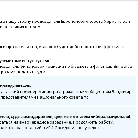
а в нашу страну председателя Европейского совета Хермана ван
лат заявил в своём...
ки правительства, если оно будет действовать неэффективно.
пулеметами и "тук-тук-тук"
дседатель финансовой комиссии по бюджету и финансам Вячеслав
озами подать в суд и...
оправдываться»
сультаций премьер-министра с гражданским обществом Владимир
 представителями Национального совета по...
сняли, суды ликвидировали, цветные металлы либерализировали!
раться на внеочередное заседание. Продолжить работу,
 из-за разногласий в АЕИ. Заседание получилось,...