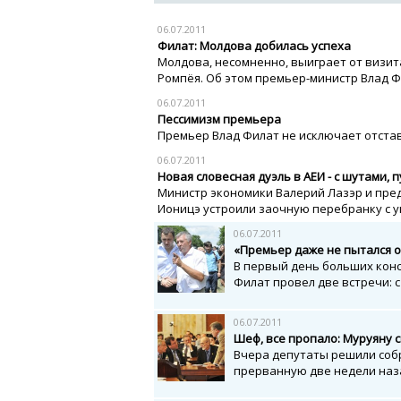
06.07.2011
Филат: Молдова добилась успеха
Молдова, несомненно, выиграет от визит
Ромпёя. Об этом премьер-министр Влад Фи
06.07.2011
Пессимизм премьера
Премьер Влад Филат не исключает отстав
06.07.2011
Новая словесная дуэль в АЕИ - с шутами, 
Министр экономики Валерий Лазэр и пре
Ионицэ устроили заочную перебранку с угр
06.07.2011
«Премьер даже не пытался 
В первый день больших кон
Филат провел две встречи: с
06.07.2011
Шеф, все пропало: Муруяну 
Вчера депутаты решили соб
прерванную две недели назад