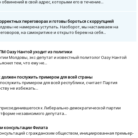
обвинений в свой адрес, которыми его в течение...
орректных переговорах и готовы бороться с коррупцией
лдовы не намерена уступать. Наоборот, мы настаиваем на
говоров, на самокритике и открыто берем на себя...
ПМ Оазу Нантой уходит из политики
тии Молдовы, экс-депутат и известный политолог Оазу Нантой
снил тем, что ему не...
 должен послужить примером для всей страны
послужить примером для всей республики, считает Партия
ству не избежать...
 присоединившегося к Либерально-демократической партии
тформе независимого депутата...
ми консультации Филата
консультаций с гражданским обществом, инициированная премьер-