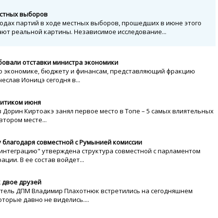
естных выборов
одах партий в ходе местных выборов, прошедших в июне этого
ают реальной картины. Независимое исследование...
бовали отставки министра экономики
о экономике, бюджету и финансам, представляющий фракцию
слав Ионицэ сегодня в...
литиком июня
Дорин Киртоакэ занял первое место в Топе – 5 самых влиятельных
втором месте...
 благодаря совместной с Румынией комиссии
 интеграцию" утверждена структура совместной с парламентом
ции. В ее состав войдет...
к двое друзей
тель ДПМ Владимир Плахотнюк встретились на сегодняшнем
торые давно не виделись....