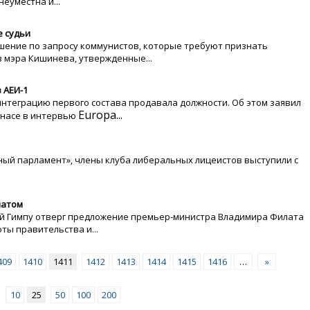
еуместна и...
е судьи
шение по запросу коммунистов, которые требуют признать
мэра Кишинева, утвержденные...
 АЕИ-1
интеграцию первого состава продавала должности. Об этом заявил
Europa...
энасе в интервью
ный парламент», члены клуба либеральных лицеистов выступили с
латом
й Гимпу отверг предложение премьер-министра Владимира Филата
ты правительства и...
409
1410
1411
1412
1413
1414
1415
1416
…
»
10
25
50
100
200