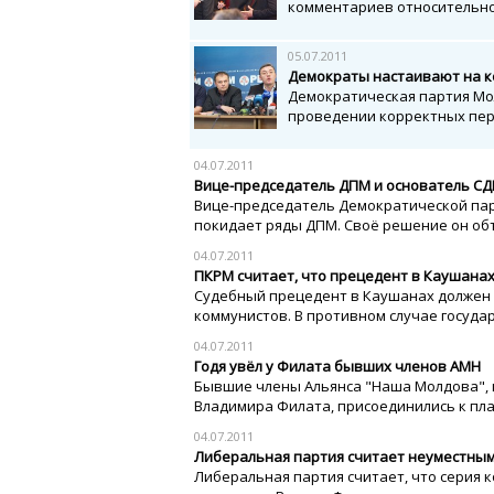
комментариев относительно 
05.07.2011
Демократы настаивают на к
Демократическая партия Мо
проведении корректных пере
04.07.2011
Вице-председатель ДПМ и основатель СД
Вице-председатель Демократической пар
покидает ряды ДПМ. Своё решение он объя
04.07.2011
ПКРМ считает, что прецедент в Каушанах
Судебный прецедент в Каушанах должен 
коммунистов. В противном случае государ
04.07.2011
Годя увёл у Филата бывших членов АМН
Бывшие члены Альянса "Наша Молдова",
Владимира Филата, присоединились к пла
04.07.2011
Либеральная партия считает неуместны
Либеральная партия считает, что серия 