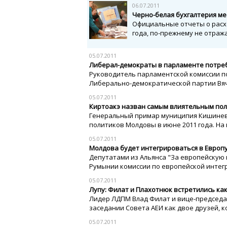
06.07.2011
Черно-белая бухгалтерия м
Официальные отчеты о расх
года, по-прежнему не отраж
05.07.2011
Либерал-демократы в парламенте потре
Руководитель парламентской комиссии п
Либерально-демократической партии Вяче
05.07.2011
Киртоакэ назван самым влиятельным по
Генеральный примар муниципия Кишинев 
политиков Молдовы в июне 2011 года. На 
05.07.2011
Молдова будет интегрироваться в Европу
Депутатами из Альянса "За европейскую
Румынии комиссии по европейской интегра
05.07.2011
Лупу: Филат и Плахотнюк встретились ка
Лидер ЛДПМ Влад Филат и вице-председа
заседании Совета АЕИ как двое друзей, ко
05.07.2011