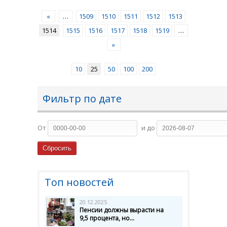
«
…
1509
1510
1511
1512
1513
1514
1515
1516
1517
1518
1519
…
»
10
25
50
100
200
Фильтр по дате
От
и до
Топ новостей
20.12.2025
Пенсии должны вырасти на
9,5 процента, но...