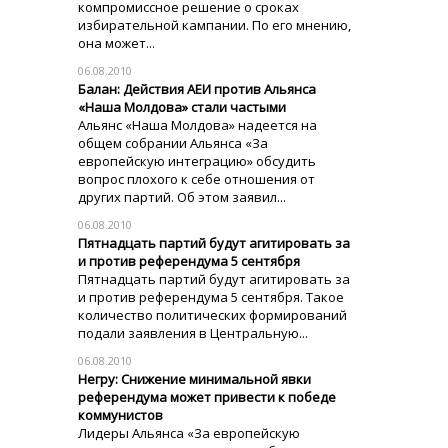
компромиссное решение о сроках
избирательной кампании. По его мнению,
она может...
06.08.2010
Балан: Действия АЕИ против Альянса
«Наша Молдова» стали частыми
Альянс «Наша Молдова» надеется на
общем собрании Альянса «За
европейскую интеграцию» обсудить
вопрос плохого к себе отношения от
других партий. Об этом заявил...
06.08.2010
Пятнадцать партий будут агитировать за
и против референдума 5 сентября
Пятнадцать партий будут агитировать за
и против референдума 5 сентября. Такое
количество политических формирований
подали заявления в Центральную...
06.08.2010
Негру: Снижение минимальной явки
референдума может привести к победе
коммунистов
Лидеры Альянса «За европейскую