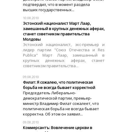
подтвердил, что в момент раздела
высших государственных...
10.08.2010
Эстонский националист Март Лаар,
замешанный в крупных денежных аферах,
станет советником правительства
Молдовы
Эстонский националист, экс-премьер и
лидер партии "Союз Отечества и Res
Publica" Март Лаар, замешанный в
крупных денежных аферах, станет
советником правительства...
09.08.2010
Филат: Я сожалею, что политическая
борьба не всегда бывает корректной
Председатель Либерально-
демократической партии, премьер-
министр Владимир Филат сожалеет, что
политическая борьба не всегда бывает
корректна. Об этом он заявил...
09.08.2010
Коммерсантъ: Вовлечение церкви в