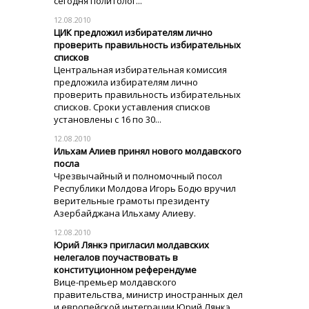
сегодня политолог...
12.08.2010
ЦИК предложил избирателям лично
проверить правильность избирательных
списков
Центральная избирательная комиссия
предложила избирателям лично
проверить правильность избирательных
списков. Сроки уставления списков
установлены с 16 по 30...
12.08.2010
Ильхам Алиев принял нового молдавского
посла
Чрезвычайный и полномочный посол
Республики Молдова Игорь Бодю вручил
верительные грамоты президенту
Азербайджана Ильхаму Алиеву.
12.08.2010
Юрий Лянкэ пригласил молдавских
нелегалов поучаствовать в
конституционном референдуме
Вице-премьер молдавского
правительства, министр иностранных дел
и европейской интеграции Юрий Лянкэ