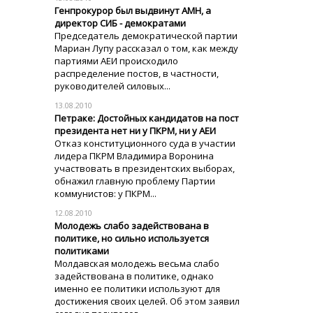
Генпрокурор был выдвинут АМН, а
директор СИБ - демократами
Председатель демократической партии
Мариан Лупу рассказал о том, как между
партиями АЕИ происходило
распределение постов, в частности,
руководителей силовых...
13.08.2010
Петраке: Достойных кандидатов на пост
президента нет ни у ПКРМ, ни у АЕИ
Отказ конституционного суда в участии
лидера ПКРМ Владимира Воронина
участвовать в президентских выборах,
обнажил главную проблему Партии
коммунистов: у ПКРМ...
12.08.2010
Молодежь слабо задействована в
политике, но сильно используется
политиками
Молдавская молодежь весьма слабо
задействована в политике, однако
именно ее политики используют для
достижения своих целей. Об этом заявил