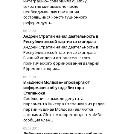
интеграцию» совершили ошибку,
сократив минимально число,
необходимое для признания
состоявшимся конституционного
референдума...
06.08.2010
Андрей Стратан начал деятельность в
Республиканской партии со скандала
Андрей Стратан начал деятельность в
Республиканской партии со скандала.
Бывший лидер и основатель этого
политического формирования Валерий
Ефремов оспорил...
05.08.2010
В «Единой Молдове» опровергают
информацию об уходе Виктора
Степанюка
Сообщения о выходе депутата
парламента Виктора Степанюка из рядов
партии «Единая Молдова» являются
ложными. Об этом корреспонденту «МВ»
сообщил член...
05.08.2010
Либералы считают инициативу либерал-