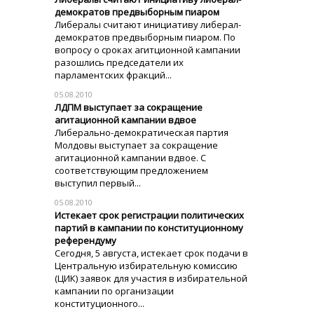
демократов предвыборным пиаром
Либералы считают инициативу либерал-
демократов предвыборным пиаром. По
вопросу о сроках агитционной кампании
разошлись председатели их
парламентских фракций...
05.08.2010
ЛДПМ выступает за сокращение
агитационной кампании вдвое
Либерально-демократическая партия
Молдовы выступает за сокращение
агитационной кампании вдвое. С
соответствующим предложением
выступил первый...
05.08.2010
Истекает срок регистрации политических
партий в кампании по конституционному
референдуму
Сегодня, 5 августа, истекает срок подачи в
Центральную избирательную комиссию
(ЦИК) заявок для участия в избирательной
кампании по организации
конституционного...