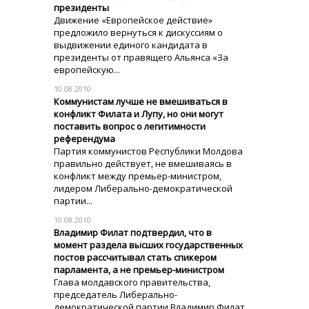
президенты
Движение «Европейское действие»
предложило вернуться к дискуссиям о
выдвижении единого кандидата в
президенты от правящего Альянса «За
европейскую...
10.08.2010
Коммунистам лучше не вмешиваться в
конфликт Филата и Лупу, но они могут
поставить вопрос о легитимности
референдума
Партия коммунистов Республики Молдова
правильно действует, не вмешиваясь в
конфликт между премьер-министром,
лидером Либерально-демократической
партии...
10.08.2010
Владимир Филат подтвердил, что в
момент раздела высших государственных
постов рассчитывал стать спикером
парламента, а не премьер-министром
Глава молдавского правительства,
председатель Либерально-
демократической партии Владимир Филат