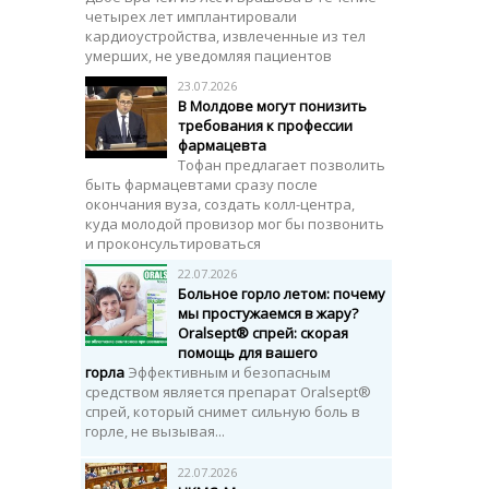
четырех лет имплантировали
кардиоустройства, извлеченные из тел
умерших, не уведомляя пациентов
23.07.2026
В Молдове могут понизить
требования к профессии
фармацевта
Тофан предлагает позволить
быть фармацевтами сразу после
окончания вуза, создать колл-центра,
куда молодой провизор мог бы позвонить
и проконсультироваться
22.07.2026
Больное горло летом: почему
мы простужаемся в жару?
Oralsept®
спрей
: скорая
помощь для вашего
горла
Эффективным и безопасным
средством является препарат Oralsept®
спрей, который снимет сильную боль в
горле, не вызывая...
22.07.2026