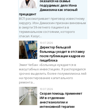
оказался на скамье
подсудимых: дело Иона
Дамаскина как опасный
прецедент
ВСП рассматривает приговор известному
хирургу. Ион Дамаскин признан виновным
в смерти 59-летнего пациента в
терминальном состоянии, которого
спасал. Казус...
10.07.2026
Директор бельцкой
больницы уходит в отставку
после публикации кадров из
пищеблока
Эмил Чебан: «Больница нуждается в
масштабных инвестициях. Я распорядился
срочно выделить более полумиллиона лей
на проектирование капитального
ремонта...
10.07.2026
Скорая помощь применяет
ИИ в отделении
анестезиологии и
интенсивной терапии