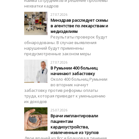
найма сотрудников и решение проблемы
нехватки кадров
27.07.2026
Минздрав расследует схемы
в агентстве по лекарствам и
медизделиям
Результаты проверок будут
обнародованы. В случае выявления
нарушений будут применены
предусмотренные законом меры
27.07.2026
В Румынии 400 больниц
начинают забастовку
Около 400 больниц Румынии
во вторник начнут
забастовку против реформы оплаты
труда, которая приведет к уменьшению
их доходов
25.07.2026
Врачи имплантировали
пациентам
кардиоустройства,
извлеченные из трупов
Двое врачей из Ясс и Брашова в течение