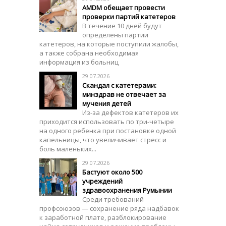
AMDM обещает провести
проверки партий катетеров
В течение 10 дней будут
определены партии
катетеров, на которые поступили жалобы,
а также собрана необходимая
информация из больниц
29.07.2026
Скандал с катетерами:
минздрав не отвечает за
мучения детей
Из-за дефектов катетеров их
приходится использовать по три-четыре
на одного ребенка при постановке одной
капельницы, что увеличивает стресс и
боль маленьких...
29.07.2026
Бастуют около 500
учреждений
здравоохранения Румынии
Среди требований
профсоюзов — сохранение ряда надбавок
к заработной плате, разблокирование