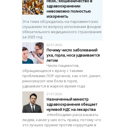
НКМС: Мошенничество в
здравоохранении
невозможно полностью
искоренить
Эта тема обсуждалась на парламентских
слушаниях по вопросу исполнения фондов
обязательного медицинского страхования
за 2025 год
22.07.2026
Почему число заболеваний
уха, горла, носа удваивается
летом
Число пациентов,
обращающихся к врачу с такими
проблемами ЛОР-органов, как отит, ринит,
риносинусит или боли в горле,
удваивается в жаркое время года
21.07.2026
Назначенный министр
здравоохранения обещает
нулевой НДС на лекарства
«Необходимо рассказывать
людям, какие у них есть права, потому что
это лучшее оружие против коррупции в