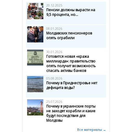
20.12.2025
Пенсии должны вырасти на
9,5 процента, но...
08.01.2026
Молдавских пенсионеров
опять ограбили
30.01.2026
Готовится новая «кража
миллиарда»: правительство
опять получит возможность
спасать активы банков
05.08.2026
Почему в Приднестровье нет
дефицита воды?
25.07.2026
Почему в украинские порты
не заходят корабли и какие
будут последствия для
Молдовы
Все материалы →