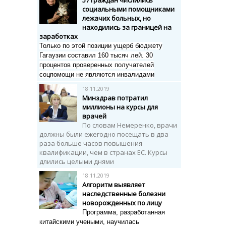
57 граждан числились
социальными помощниками
лежачих больных, но
находились за границей на
заработках
Только по этой позиции ущерб бюджету
Гагаузии составил 160 тысяч лей.
30
процентов проверенных получателей
соцпомощи не являются инвалидами
18.11.2019
Минздрав потратил
миллионы на курсы для
врачей
По словам Немеренко, врачи
должны были ежегодно посещать в два
раза больше часов повышения
квалификации, чем в странах ЕС. Курсы
длились целыми днями
18.11.2019
Алгоритм выявляет
наследственные болезни
новорожденных по лицу
Программа, разработанная
китайскими учеными,
научилась