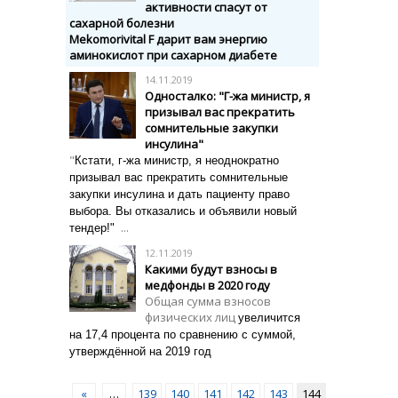
активности спасут от
сахарной болезни
Mekomorivital
F
дарит вам энергию
аминокислот при сахарном диабете
14.11.2019
Односталко: "Г-жа министр, я
призывал вас прекратить
сомнительные закупки
инсулина"
"
Кстати, г-жа министр, я неоднократно
призывал вас прекратить сомнительные
закупки инсулина и дать пациенту право
выбора. Вы отказались и объявили новый
...
тендер!"
12.11.2019
Какими будут взносы в
медфонды в 2020 году
Общая сумма взносов
физических лиц
увеличится
на 17,4 процента по сравнению с суммой,
утверждённой на 2019 год
«
…
139
140
141
142
143
144