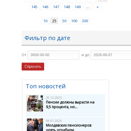
145
146
147
148
149
…
»
10
25
50
100
200
Фильтр по дате
От
и до
Топ новостей
20.12.2025
Пенсии должны вырасти на
9,5 процента, но...
08.01.2026
Молдавских пенсионеров
опять ограбили