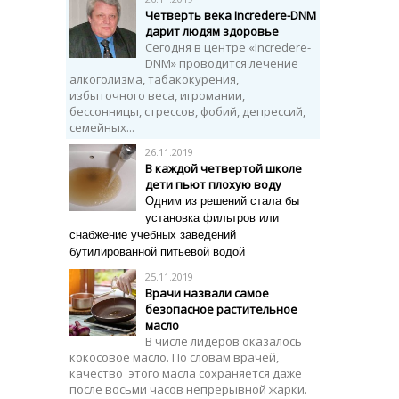
Четверть века Incredere-DNM
дарит людям здоровье
Сегодня в центре «Incredere-
DNM» проводится лечение
алкоголизма, табакокурения,
избыточного веса, игромании,
бессонницы, стрессов, фобий, депрессий,
семейных...
26.11.2019
В каждой четвертой школе
дети пьют плохую воду
Одним из решений стала бы
установка фильтров или
снабжение учебных заведений
бутилированной питьевой водой
25.11.2019
Врачи назвали самое
безопасное растительное
масло
В числе лидеров оказалось
кокосовое масло. По словам врачей,
качество этого масла сохраняется даже
после восьми часов непрерывной жарки.