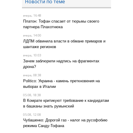
Новости по теме
, 16:48
вчера
Платон: Тофан спасает от тюрьмы своего
партнера Плахотнюка
, 14:00
вчера
ЛДПМ обвинила власти в обмане примаров и
шантаже регионов
, 10:03
вчера
Зачем заблюрили надпись на фрагментах
дрона?
, 08:38
вчера
Politico: Украина - камень преткновения на
выборах в Италии
05.08, 18:38
В Комрате критикуют требование к кандидатам
в башканы знать румынский
05.08, 12:08
Чубашенко: Дорогой газ - налог на русофобию
режима Санду-Тофана