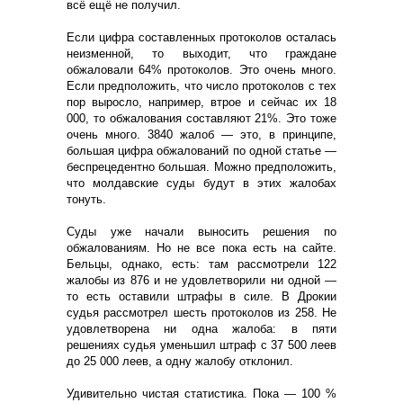
всё ещё не получил.
Если цифра составленных протоколов осталась
неизменной, то выходит, что граждане
обжаловали 64% протоколов. Это очень много.
Если предположить, что число протоколов с тех
пор выросло, например, втрое и сейчас их 18
000, то обжалования составляют 21%. Это тоже
очень много. 3840 жалоб — это, в принципе,
большая цифра обжалований по одной статье —
беспрецедентно большая. Можно предположить,
что молдавские суды будут в этих жалобах
тонуть.
Суды уже начали выносить решения по
обжалованиям. Но не все пока есть на сайте.
Бельцы, однако, есть: там рассмотрели 122
жалобы из 876 и не удовлетворили ни одной —
то есть оставили штрафы в силе. В Дрокии
судья рассмотрел шесть протоколов из 258. Не
удовлетворена ни одна жалоба: в пяти
решениях судья уменьшил штраф с 37 500 леев
до 25 000 леев, а одну жалобу отклонил.
Удивительно чистая статистика. Пока — 100 %