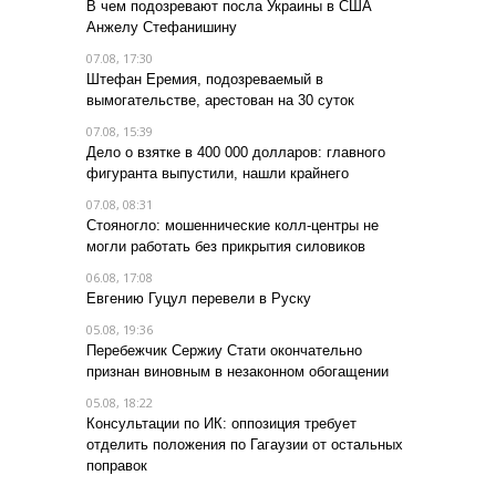
В чем подозревают посла Украины в США
Анжелу Стефанишину
07.08, 17:30
Штефан Еремия, подозреваемый в
вымогательстве, арестован на 30 суток
07.08, 15:39
Дело о взятке в 400 000 долларов: главного
фигуранта выпустили, нашли крайнего
07.08, 08:31
Стояногло: мошеннические колл-центры не
могли работать без прикрытия силовиков
06.08, 17:08
Евгению Гуцул перевели в Руску
05.08, 19:36
Перебежчик Сержиу Стати окончательно
признан виновным в незаконном обогащении
05.08, 18:22
Консультации по ИК: оппозиция требует
отделить положения по Гагаузии от остальных
поправок