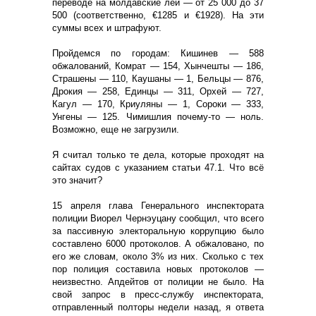
переводе на молдавские леи — от 25 000 до 37
500 (соответственно, €1285 и €1928). На эти
суммы всех и штрафуют.
Пройдемся по городам: Кишинев — 588
обжалований, Комрат — 154, Хынчешты — 186,
Страшены — 110, Каушаны — 1, Бельцы — 876,
Дрокия — 258, Единцы — 311, Орхей — 727,
Кагул — 170, Криуляны — 1, Сороки — 333,
Унгены — 125. Чимишлия почему-то — ноль.
Возможно, еще не загрузили.
Я считал только те дела, которые проходят на
сайтах судов с указанием статьи 47.1. Что всё
это значит?
15 апреля глава Генерального инспектората
полиции Виорел Чернэуцану сообщил, что всего
за пассивную электоральную коррупцию было
составлено 6000 протоколов. А обжаловано, по
его же словам, около 3% из них. Сколько с тех
пор полиция составила новых протоколов —
неизвестно. Апдейтов от полиции не было. На
свой запрос в пресс-службу инспектората,
отправленный полторы недели назад, я ответа