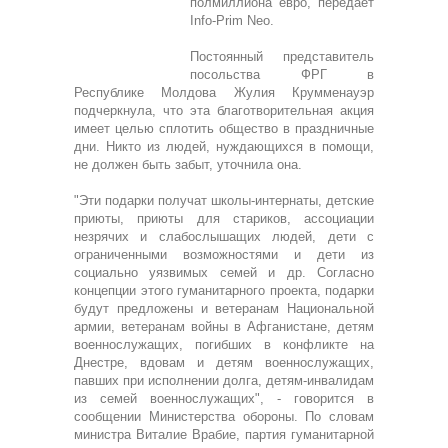
полмиллиона евро, передает
Info-Prim Neo.
Постоянный представитель
посольства ФРГ в
Республике Молдова Жулия Крумменауэр
подчеркнула, что эта благотворительная акция
имеет целью сплотить общество в праздничные
дни. Никто из людей, нуждающихся в помощи,
не должен быть забыт, уточнила она.
"Эти подарки получат школы-интернаты, детские
приюты, приюты для стариков, ассоциации
незрячих и слабослышащих людей, дети с
ограниченными возможностями и дети из
социально уязвимых семей и др. Согласно
концепции этого гуманитарного проекта, подарки
будут предложены и ветеранам Национальной
армии, ветеранам войны в Афганистане, детям
военнослужащих, погибших в конфликте на
Днестре, вдовам и детям военнослужащих,
павших при исполнении долга, детям-инвалидам
из семей военнослужащих", - говорится в
сообщении Министерства обороны. По словам
министра Виталие Врабие, партия гуманитарной