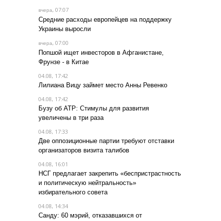
, 07:07
вчера
Средние расходы европейцев на поддержку
Украины выросли
, 07:00
вчера
Попшой ищет инвесторов в Афганистане,
Фрунзе - в Китае
04.08, 17:42
Лилиана Вицу займет место Анны Ревенко
04.08, 17:42
Бузу об АТР: Стимулы для развития
увеличены в три раза
04.08, 17:33
Две оппозиционные партии требуют отставки
организаторов визита талибов
04.08, 16:01
НСГ предлагает закрепить «беспристрастность
и политическую нейтральность»
избирательного совета
04.08, 14:34
Санду: 60 мэрий, отказавшихся от