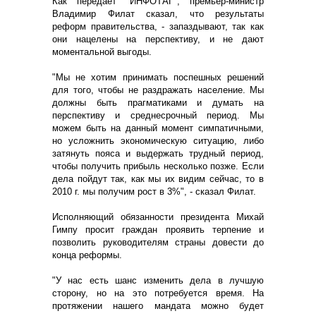
Как передает "ИНФОТАГ", премьер-министр
Владимир Филат сказал, что результаты
реформ правительства, - запаздывают, так как
они нацелены на перспективу, и не дают
моментальной выгоды.
"Мы не хотим принимать поспешных решений
для того, чтобы не раздражать население. Мы
должны быть прагматиками и думать на
перспективу и среднесрочный период. Мы
можем быть на данный момент симпатичными,
но усложнить экономическую ситуацию, либо
затянуть пояса и выдержать трудный период,
чтобы получить прибыль несколько позже. Если
дела пойдут так, как мы их видим сейчас, то в
2010 г. мы получим рост в 3%", - сказал Филат.
Исполняющий обязанности президента Михай
Гимпу просит граждан проявить терпение и
позволить руководителям страны довести до
конца реформы.
"У нас есть шанс изменить дела в лучшую
сторону, но на это потребуется время. На
протяжении нашего мандата можно будет