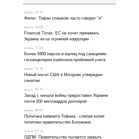
, 14:15
вчера
Филат: Тофан слишком часто говорит "я"
, 14:08
вчера
Financial Times: ЕС не хочет принимать
Украину из-за огромной коррупции
, 11:22
вчера
Более 5900 персон и юрлиц под санкциями -
госканцелярия озабочена проблемой учета
, 10:18
вчера
Новый посол США в Молдове утвержден
сенатом
, 10:10
вчера
Запад с начала войны предоставил Украине
почти 200 миллиардов долларов
, 08:03
вчера
Политика кабинета Тофана - слепая копия
политики правительства Боложана
, 07:15
вчера
ЛДПМ: Правительство пытается закрыть