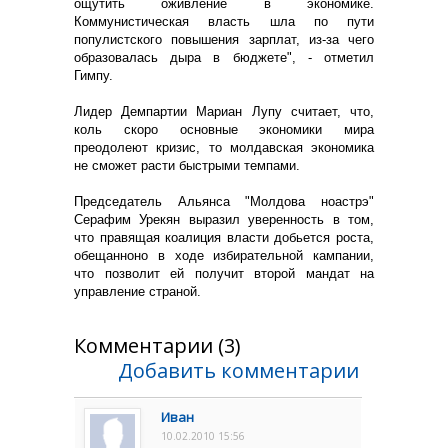
ощутить оживление в экономике.
Коммунистическая власть шла по пути
популистского повышения зарплат, из-за чего
образовалась дыра в бюджете", - отметил
Гимпу.
Лидер Демпартии Мариан Лупу считает, что,
коль скоро основные экономики мира
преодолеют кризис, то молдавская экономика
не сможет расти быстрыми темпами.
Председатель Альянса "Молдова ноастрэ"
Серафим Урекян выразил уверенность в том,
что правящая коалиция власти добьется роста,
обещанноно в ходе избирательной кампании,
что позволит ей получит второй мандат на
управление страной.
Комментарии (3)
Добавить комментарии
Иван
10.02.2010 15:56