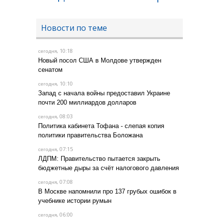
Новости по теме
, 10:18
сегодня
Новый посол США в Молдове утвержден
сенатом
, 10:10
сегодня
Запад с начала войны предоставил Украине
почти 200 миллиардов долларов
, 08:03
сегодня
Политика кабинета Тофана - слепая копия
политики правительства Боложана
, 07:15
сегодня
ЛДПМ: Правительство пытается закрыть
бюджетные дыры за счёт налогового давления
, 07:08
сегодня
В Москве напомнили про 137 грубых ошибок в
учебнике истории румын
, 06:00
сегодня