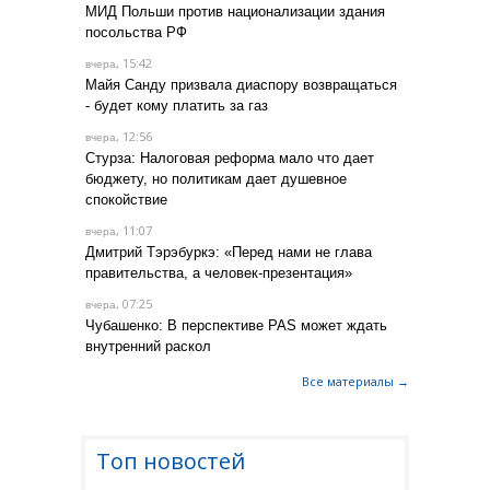
МИД Польши против национализации здания
посольства РФ
, 15:42
вчера
Майя Санду призвала диаспору возвращаться
- будет кому платить за газ
, 12:56
вчера
Стурза: Налоговая реформа мало что дает
бюджету, но политикам дает душевное
спокойствие
, 11:07
вчера
Дмитрий Тэрэбуркэ: «Перед нами не глава
правительства, а человек-презентация»
, 07:25
вчера
Чубашенко: В перспективе PAS может ждать
внутренний раскол
Все материалы →
Топ новостей