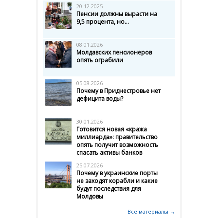
20.12.2025
Пенсии должны вырасти на
9,5 процента, но...
08.01.2026
Молдавских пенсионеров
опять ограбили
05.08.2026
Почему в Приднестровье нет
дефицита воды?
30.01.2026
Готовится новая «кража
миллиарда»: правительство
опять получит возможность
спасать активы банков
25.07.2026
Почему в украинские порты
не заходят корабли и какие
будут последствия для
Молдовы
Все материалы →