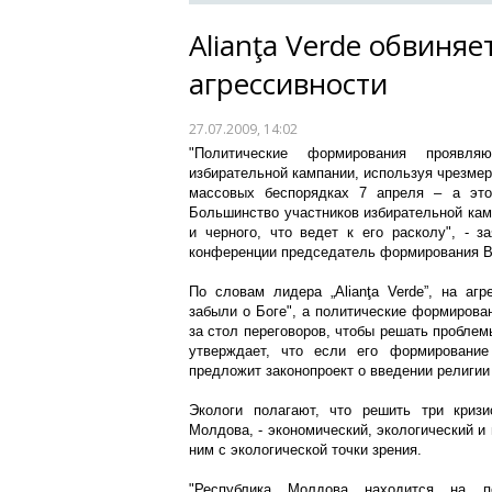
Alianţa Verde обвиня
агрессивности
27.07.2009, 14:02
"Политические формирования проявля
избирательной кампании, используя чрезмер
массовых беспорядках 7 апреля – а это
Большинство участников избирательной кам
и черного, что ведет к его расколу", - з
конференции председатель формирования В
По словам лидера „Alianţа Verde”, на аг
забыли о Боге", а политические формирован
за стол переговоров, чтобы решать пробле
утверждает, что если его формирование
предложит законопроект о введении религии
Экологи полагают, что решить три кризи
Молдова, - экономический, экологический и
ним с экологической точки зрения.
"Республика Молдова находится на по