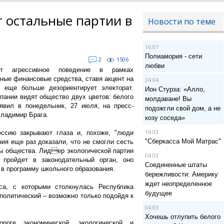
ет остальные партии в
Новости по теме
16.07
Полиамория - сети
2
1506
любви
ют агрессивное поведение в рамках
ные финансовые средства, ставя акцент на
24.04
 еще больше дезориентирует электорат.
Ион Стурза: «Алло,
пании видят общество двух цветов: белого
молдаване! Вы
аявил в понедельник, 27 июля, на пресс-
подожгли свой дом, а не
ладимир Брага.
козу соседа»
14.03
рессию закрывают глаза и, похоже, "люди
"Сберкасса Мой Матрас"
ия еще раз доказали, что не смогли сесть
мы общества. Лидер экологической партии
04.03
 пройдет в законодательный орган, оно
Соединенные штаты
 в программу школьного образования.
бережливости: Америку
ждет неопределенное
са, с которыми столкнулась Республика
будущее
 политический – возможно только подойдя к
04.03
Хочешь отлупить белого
роге экономической, экологической и