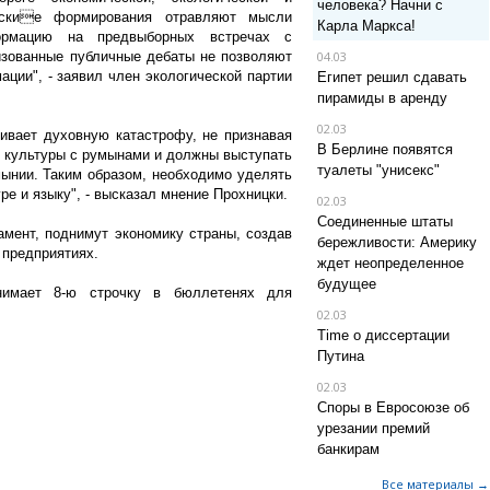
человека? Начни с
ческие формирования отравляют мысли
Карла Маркса!
ормацию на предвыборных встречах с
изованные публичные дебаты не позволяют
04.03
ции", - заявил член экологической партии
Египет решил сдавать
пирамиды в аренду
02.03
ивает духовную катастрофу, не признавая
В Берлине появятся
й культуры с румынами и должны выступать
туалеты "унисекс"
ынии. Таким образом, необходимо уделять
ре и языку", - высказал мнение Прохницки.
02.03
Соединенные штаты
амент, поднимут экономику страны, создав
бережливости: Америку
 предприятиях.
ждет неопределенное
будущее
занимает 8-ю строчку в бюллетенях для
02.03
Time о диссертации
Путина
02.03
Споры в Евросоюзе об
урезании премий
банкирам
Все материалы →