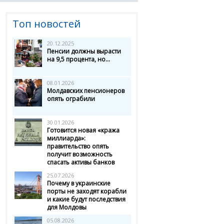
Топ новостей
20.12.2025
Пенсии должны вырасти
на 9,5 процента, но...
08.01.2026
Молдавских пенсионеров
опять ограбили
30.01.2026
Готовится новая «кража
миллиарда»:
правительство опять
получит возможность
спасать активы банков
25.07.2026
Почему в украинские
порты не заходят корабли
и какие будут последствия
для Молдовы
05.08.2026