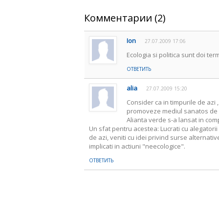
Комментарии (2)
Ion
27.07.2009 17:06
Ecologia si politica sunt doi terme
ОТВЕТИТЬ
alia
27.07.2009 15:20
Consider ca in timpurile de azi
promoveze mediul sanatos de via
Alianta verde s-a lansat in comp
Un sfat pentru acestea: Lucrati cu alegatorii
de azi, veniti cu idei privind surse alternati
implicati in actiuni "neecologice".
ОТВЕТИТЬ