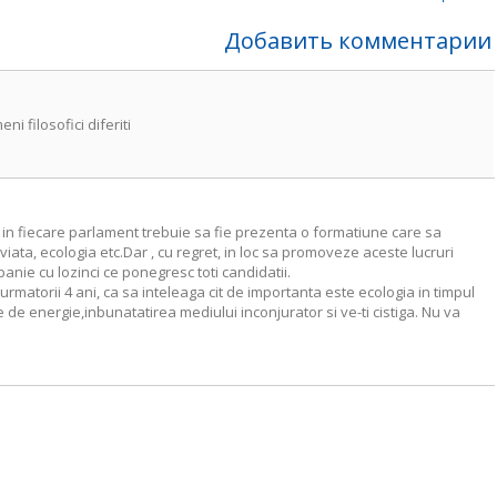
Добавить комментарии
ni filosofici diferiti
 , in fiecare parlament trebuie sa fie prezenta o formatiune care sa
ta, ecologia etc.Dar , cu regret, in loc sa promoveze aceste lucruri
anie cu lozinci ce ponegresc toti candidatii.
 urmatorii 4 ani, ca sa inteleaga cit de importanta este ecologia in timpul
ve de energie,inbunatatirea mediului inconjurator si ve-ti cistiga. Nu va