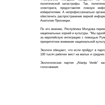
политической катастрофы. Так, полити
электората, предоставляя ложную инф
избирателями. А непрофессионально орган
обеспечить распространение верной информа
Анатолие Прохницки.
По его мнению, Республика Молдова переж
национальных корней и культуры. "Мы одно
за европейскую интеграцию с помощью Рум
приоритетное внимание национальной культу
Экологи обещают, что если пройдут в парл
100 тысяч рабочих мест на малых и средних
Экологическая партия „Alianţa Verde” 
голосования.