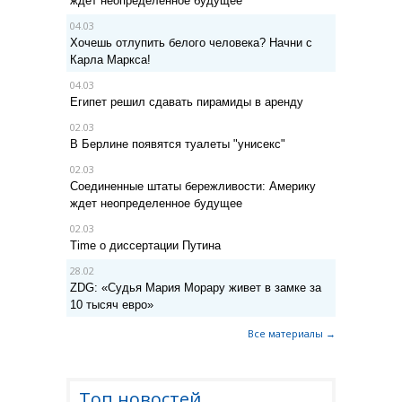
ждет неопределенное будущее
04.03
Хочешь отлупить белого человека? Начни с
Карла Маркса!
04.03
Египет решил сдавать пирамиды в аренду
02.03
В Берлине появятся туалеты "унисекс"
02.03
Соединенные штаты бережливости: Америку
ждет неопределенное будущее
02.03
Time о диссертации Путина
28.02
ZDG: «Судья Мария Морару живет в замке за
10 тысяч евро»
Все материалы →
Топ новостей