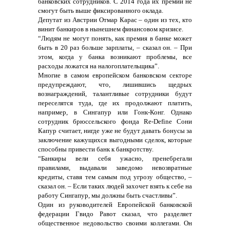
банковских сотрудников. C 2014 года их премии не
смогут быть выше фиксированного оклада.
Депутат из Австрии Отмар Карас – один из тех, кто
винит банкиров в нынешнем финансовом кризисе.
“Людям не могут понять, как премия в банке может
быть в 20 раз больше зарплаты, – сказал он. – При
этом, когда у банка возникают проблемы, все
расходы ложатся на налогоплательщика”.
Многие в самом европейском банковском секторе
предупреждают, что, лишившись щедрых
вознаграждений, талантливые сотрудники будут
переселятся туда, где их продолжают платить,
например, в Сингапур или Гонк-Конг. Однако
сотрудник брюссельского фонда Re-Define Сони
Капур считает, нигде уже не будут давать бонусы за
заключение кажущихся выгодными сделок, которые
способны привести банк к банкротству.
“Банкиры вели себя ужасно, пренебрегали
правилами, выдавали заведомо невозвратные
кредиты, ставя тем самым под угрозу общество, –
сказал он. – Если таких людей захочет взять к себе на
работу Сингапур, мы должны быть счастливы”.
Один из руководителей Европейской банковской
федерации Гвидо Равот сказал, что разделяет
общественное недовольство своими коллегами. Он