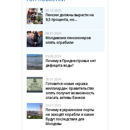
20.12.2025
Пенсии должны вырасти на
9,5 процента, но...
08.01.2026
Молдавских пенсионеров
опять ограбили
05.08.2026
Почему в Приднестровье нет
дефицита воды?
30.01.2026
Готовится новая «кража
миллиарда»: правительство
опять получит возможность
спасать активы банков
25.07.2026
Почему в украинские порты
не заходят корабли и какие
будут последствия для
Молдовы