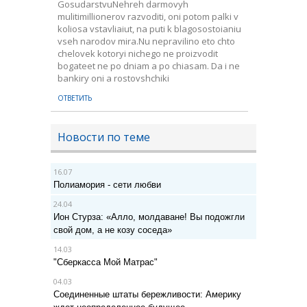
GosudarstvuNehreh darmovyh
mulitimillionerov razvoditi, oni potom palki v
koliosa vstavliaiut, na puti k blagosostoianiu
vseh narodov mira.Nu nepravilino eto chto
chelovek kotoryi nichego ne proizvodit
bogateet ne po dniam a po chiasam. Da i ne
bankiry oni a rostovshchiki
ОТВЕТИТЬ
Новости по теме
16.07
Полиамория - сети любви
24.04
Ион Стурза: «Алло, молдаване! Вы подожгли
свой дом, а не козу соседа»
14.03
"Сберкасса Мой Матрас"
04.03
Соединенные штаты бережливости: Америку